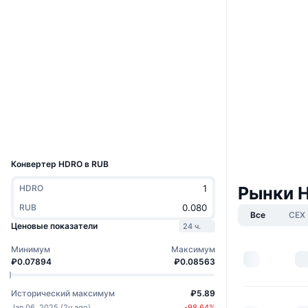
Сайт
Whitepaper
Социальные сети
Контракты
inj1et...7gfzqw
2.3
Рейтинг (CertiK)
explorer.injective.network
Проводники
UCID
33514
Конвертер HDRO в RUB
HDRO
Рынки H
RUB
Все
CEX
Ценовые показатели
24 ч.
Минимум
Максимум
₽0.07894
₽0.08563
Исторический максимум
₽5.89
Jan 06, 2025
(
2y ago
)
-98.64
%