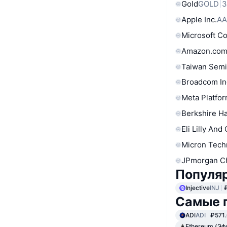
Gold
GOLD
3
Apple Inc.
AA
Microsoft C
Amazon.com
Taiwan Semi
Broadcom In
Meta Platfor
Berkshire Ha
Eli Lilly And
Micron Tech
JPmorgan C
Популяр
Injective
INJ
Самые 
ADI
ADI
₽571
Ethereum (Эф