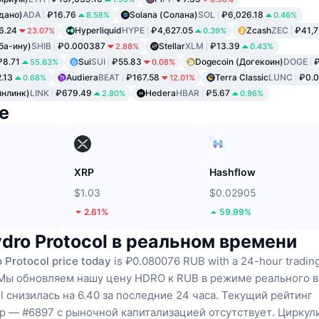
дано)
ADA
₽16.76
Solana (Солана)
SOL
₽6,026.18
8.58%
0.46%
6.24
Hyperliquid
HYPE
₽4,627.05
Zcash
ZEC
₽41,7
23.07%
0.39%
ба-ину)
SHIB
₽0.000387
Stellar
XLM
₽13.39
2.88%
0.43%
₽8.71
Sui
SUI
₽55.83
Dogecoin (Догекоин)
DOGE
₽
55.63%
0.08%
.13
Audiera
BEAT
₽167.58
Terra Classic
LUNC
₽0.
0.68%
12.01%
йнлинк)
LINK
₽679.49
Hedera
HBAR
₽5.67
2.80%
0.96%
е
XRP
Hashflow
$1.03
$0.02905
2.61%
59.99%
dro Protocol в реальном времени
 Protocol price today
is ₽0.080076 RUB with a 24-hour tradin
Мы обновляем нашу цену HDRO к RUB в режиме реального 
l снизилась на 6.40 за последние 24 часа.
Текущий рейтинг
p — #6897 с рыночной капитализацией отсутствует.
Циркул