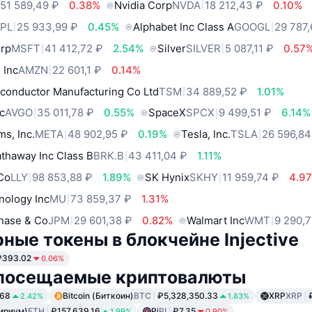
51 589,49 ₽
0.38%
Nvidia Corp
NVDA
18 212,43 ₽
0.10%
PL
25 933,99 ₽
0.45%
Alphabet Inc Class A
GOOGL
29 787,
orp
MSFT
41 412,72 ₽
2.54%
Silver
SILVER
5 087,11 ₽
0.57
 Inc
AMZN
22 601,1 ₽
0.14%
conductor Manufacturing Co Ltd
TSM
34 889,52 ₽
1.01%
c
AVGO
35 011,78 ₽
0.55%
SpaceX
SPCX
9 499,51 ₽
6.14%
ms, Inc.
META
48 902,95 ₽
0.19%
Tesla, Inc.
TSLA
26 596,84
thaway Inc Class B
BRK.B
43 411,04 ₽
1.11%
 Co
LLY
98 853,88 ₽
1.89%
SK Hynix
SKHY
11 959,74 ₽
4.9
nology Inc
MU
73 859,37 ₽
1.31%
hase & Co
JPM
29 601,38 ₽
0.82%
Walmart Inc
WMT
9 290,7
ные токены в блокчейне Injective
₽393.02
0.06%
посещаемые криптовалюты
.68
Bitcoin (Биткоин)
BTC
₽5,328,350.33
XRP
XRP
2.42%
1.83%
ириум)
ETH
₽157,639.16
Pi
PI
₽7.35
1.99%
0.90%