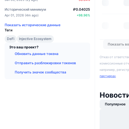
Исторический минимум
₽0.04025
Apr 01, 2026
(
4m ago
)
+
98.96
%
Показать исторические данные
Теги
DeFi
Injective Ecosystem
Показать в
Это ваш проект?
Обновить данные токена
Отказ от ответств
Отправить разблокировки токенов
комиссионные отч
например, регист
Получить значок сообщества
партнерах
.
Новости
Популярное