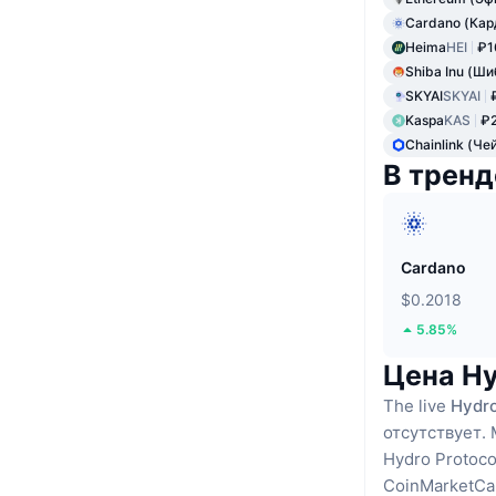
Cardano (Кар
Heima
HEI
₽1
Shiba Inu (Ши
SKYAI
SKYAI
Kaspa
KAS
₽2
Chainlink (Че
В тренд
Cardano
$0.2018
5.85%
Цена Hy
The live
Hydro
отсутствует.
Hydro Protoco
CoinMarketCa