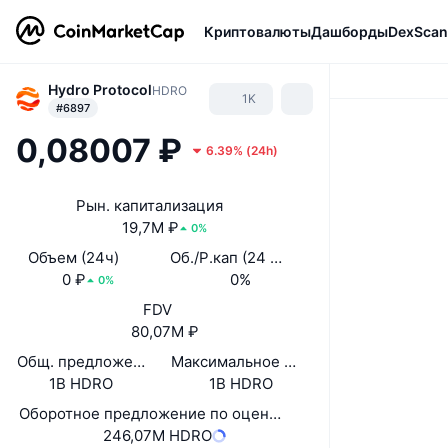
Криптовалюты
Дашборды
DexScan
Hydro Protocol
HDRO
1K
#6897
0,08007 ₽
6.39%
(
24h
)
Рын. капитализация
19,7M ₽
0%
Объем (24ч)
Об./Р.кап (24 ч.)
0 ₽
0%
0%
FDV
80,07M ₽
Общ. предложение
Максимальное предложение
1B HDRO
1B HDRO
Оборотное предложение по оценке самого проекта
246,07M HDRO