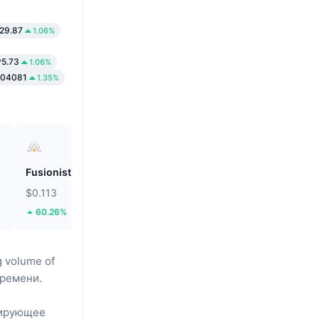
29.87
1.06%
5.73
1.06%
004081
1.35%
Fusionist
ZEROBASE
$0.113
$0.1906
60.26%
51.8%
g volume of
времени.
ирующее