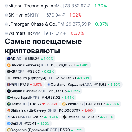
Micron Technology Inc
MU
73 352,97 ₽
1.30%
SK Hynix
SKHY
11 670,94 ₽
1.02%
JPmorgan Chase & Co
JPM
29 377,59 ₽
0.37%
Walmart Inc
WMT
9 171,77 ₽
0.37%
Самые посещаемые
криптовалюты
ADI
ADI
₽565.36
1.00%
Bitcoin (Биткоин)
BTC
₽5,326,097.81
1.48%
XRP
XRP
₽85.03
0.02%
Ethereum (Эфириум)
ETH
₽157,136.71
1.60%
Pi
PI
₽7.16
Cardano (Кардано)
ADA
₽16.62
3.57%
8.39%
Solana (Солана)
SOL
₽6,035.05
1.35%
Hyperliquid
HYPE
₽4,658.02
3.44%
Heima
HEI
₽18.27
Zcash
ZEC
₽41,799.05
35.96%
2.97%
Shiba Inu (Шиба-ину)
SHIB
₽0.0003797
1.40%
SKYAI
SKYAI
₽8.75
Stellar
XLM
₽13.27
31.74%
2.03%
Sui
SUI
₽55.41
1.30%
Dogecoin (Догекоин)
DOGE
₽5.70
1.72%