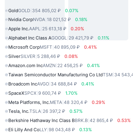
мира
Gold
GOLD
354 805,02 ₽
0.07%
Nvidia Corp
NVDA
18 021,52 ₽
0.18%
Apple Inc.
AAPL
25 613,18 ₽
0.20%
Alphabet Inc Class A
GOOGL
29 421,79 ₽
0.11%
Microsoft Corp
MSFT
40 895,09 ₽
0.41%
Silver
SILVER
5 288,46 ₽
0.08%
Amazon.com Inc
AMZN
22 456,25 ₽
0.41%
Taiwan Semiconductor Manufacturing Co Ltd
TSM
34 543,
Broadcom Inc
AVGO
34 688,84 ₽
0.41%
SpaceX
SPCX
9 600,74 ₽
1.70%
Meta Platforms, Inc.
META
48 320,4 ₽
0.29%
Tesla, Inc.
TSLA
26 397,2 ₽
0.57%
Berkshire Hathaway Inc Class B
BRK.B
42 865,4 ₽
0.53%
Eli Lilly And Co
LLY
98 043,48 ₽
0.13%