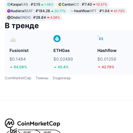
Kaspa
KAS
₽2.15
Canton
CC
₽7.40
1.48%
10.57%
Audiera
BEAT
₽184.28
Hashflow
HFT
₽1.04
30.77%
41.73%
Ondo
ONDO
₽28.84
4.08%
В тренде
Fusionist
ETHGas
Hashflow
$0.1484
$0.02499
$0.01256
94.08%
40.4%
42.79%
CoinMarketCap
Токены
Dogeswap