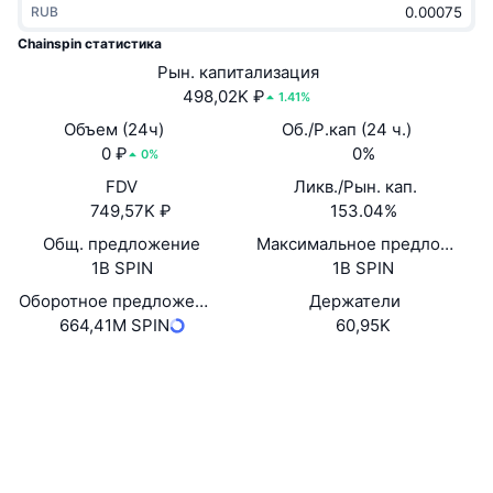
RUB
В тренде
Крипто-ETF
Подробнее
CMC MCP
Chainspin статистика
Новинка
Рын. капитализация
Bitcoin (Биткоин)-ETF
x402
Новости
498,02K ₽
1.41%
Крипто
Ethereum (Эфириум)-ETF
Объем (24ч)
Об./Р.кап (24 ч.)
Academy
0 ₽
0%
0%
Политика
FDV
Ликв./Рын. кап.
Технический анализ
Research
749,57K ₽
153.04%
Спорт
Общ. предложение
Максимальное предложение
RSI
Видео
1B SPIN
1B SPIN
Финансы
MACD
Оборотное предложение
Держатели
Глоссарий
664,41M SPIN
60,95K
Технологии
Сайт
Website
Whitepaper
Деривативы
Промоакции
NFT
Социальные сети
Обзор
Аирдропы
Контракты
Общая статистика NFT
0xE399...3Cbe7F
Ликвидации
Бриллиантовые вознаграждения
Проводники
basescan.org