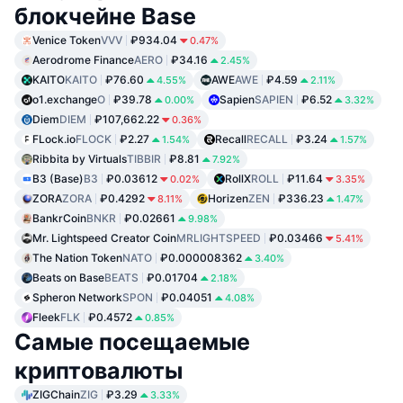
блокчейне Base
Venice Token
VVV
₽934.04
0.47%
Aerodrome Finance
AERO
₽34.16
2.45%
KAITO
KAITO
₽76.60
AWE
AWE
₽4.59
4.55%
2.11%
o1.exchange
O
₽39.78
Sapien
SAPIEN
₽6.52
0.00%
3.32%
Diem
DIEM
₽107,662.22
0.36%
FLock.io
FLOCK
₽2.27
Recall
RECALL
₽3.24
1.54%
1.57%
Ribbita by Virtuals
TIBBIR
₽8.81
7.92%
B3 (Base)
B3
₽0.03612
RollX
ROLL
₽11.64
0.02%
3.35%
ZORA
ZORA
₽0.4292
Horizen
ZEN
₽336.23
8.11%
1.47%
BankrCoin
BNKR
₽0.02661
9.98%
Mr. Lightspeed Creator Coin
MRLIGHTSPEED
₽0.03466
5.41%
The Nation Token
NATO
₽0.000008362
3.40%
Beats on Base
BEATS
₽0.01704
2.18%
Spheron Network
SPON
₽0.04051
4.08%
Fleek
FLK
₽0.4572
0.85%
Самые посещаемые
криптовалюты
ZIGChain
ZIG
₽3.29
3.33%