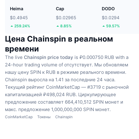
Heima
Cap
DODO
$0.4945
$0.02965
$0.0294
259.24%
8.85%
59.57%
Цена Chainspin в реальном
времени
The live
Chainspin price today
is ₽0.000750 RUB with a
24-hour trading volume of отсутствует.
Мы обновляем
нашу цену SPIN к RUB в режиме реального времени.
Chainspin выросла на 1.41 за последние 24 часа.
Текущий рейтинг CoinMarketCap — #3719 с рыночной
капитализацией ₽498,024 RUB.
Циркулирующее
предложение составляет 664,410,512 SPIN монет
и
макс. предложение 1,000,000,000 SPIN монет.
CoinMarketCap
Токены
Chainspin