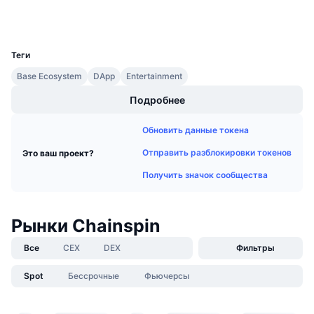
Предстоящие продажи
Кошельки
Ставки финансирования
Изучайте и зарабатывайте
UCID
40127
Теги
Календари
Base Ecosystem
DApp
Entertainment
Календарь ICO
Подробнее
Обновить данные токена
Календарь мероприятий
Отправить разблокировки токенов
Это ваш проект?
Получить значок сообщества
Рынки Chainspin
Все
CEX
DEX
Фильтры
Spot
Бессрочные
Фьючерсы