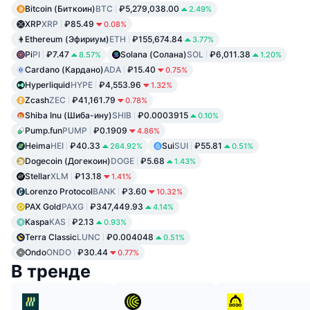
Bitcoin (Биткоин)
BTC
₽5,279,038.00
2.49%
XRP
XRP
₽85.49
0.08%
Ethereum (Эфириум)
ETH
₽155,674.84
3.77%
Pi
PI
₽7.47
Solana (Солана)
SOL
₽6,011.38
8.57%
1.20%
Cardano (Кардано)
ADA
₽15.40
0.75%
Hyperliquid
HYPE
₽4,553.96
1.32%
Zcash
ZEC
₽41,161.79
0.78%
Shiba Inu (Шиба-ину)
SHIB
₽0.0003915
0.10%
Pump.fun
PUMP
₽0.1909
4.86%
Heima
HEI
₽40.33
Sui
SUI
₽55.81
264.92%
0.51%
Dogecoin (Догекоин)
DOGE
₽5.68
1.43%
Stellar
XLM
₽13.18
1.41%
Lorenzo Protocol
BANK
₽3.60
10.32%
PAX Gold
PAXG
₽347,449.93
4.14%
Kaspa
KAS
₽2.13
0.93%
Terra Classic
LUNC
₽0.004048
0.51%
Ondo
ONDO
₽30.44
0.77%
В тренде