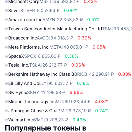
Microsoft Corp
MSFT
39 593,82 ₽
0.43%
Silver
SILVER
5 052,64 ₽
0.06%
Amazon.com Inc
AMZN
22 353,53 ₽
0.51%
Taiwan Semiconductor Manufacturing Co Ltd
TSM
33 453,
Broadcom Inc
AVGO
34 018,3 ₽
0.30%
Meta Platforms, Inc.
META
48 005,01 ₽
0.05%
SpaceX
SPCX
8 865,06 ₽
0.38%
Tesla, Inc.
TSLA
26 212,77 ₽
0.06%
Berkshire Hathaway Inc Class B
BRK.B
42 290,91 ₽
0.08%
Eli Lilly And Co
LLY
95 602,17 ₽
0.18%
SK Hynix
SKHY
11 499,58 ₽
6.66%
Micron Technology Inc
MU
69 923,44 ₽
4.03%
JPmorgan Chase & Co
JPM
29 373,19 ₽
0.24%
Walmart Inc
WMT
9 208,23 ₽
0.49%
Популярные токены в