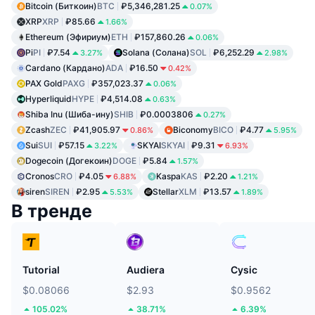
Bitcoin (Биткоин)
BTC
₽5,346,281.25
0.07%
XRP
XRP
₽85.66
1.66%
Ethereum (Эфириум)
ETH
₽157,860.26
0.06%
Pi
PI
₽7.54
Solana (Солана)
SOL
₽6,252.29
3.27%
2.98%
Cardano (Кардано)
ADA
₽16.50
0.42%
PAX Gold
PAXG
₽357,023.37
0.06%
Hyperliquid
HYPE
₽4,514.08
0.63%
Shiba Inu (Шиба-ину)
SHIB
₽0.0003806
0.27%
Zcash
ZEC
₽41,905.97
Biconomy
BICO
₽4.77
0.86%
5.95%
Sui
SUI
₽57.15
SKYAI
SKYAI
₽9.31
3.22%
6.93%
Dogecoin (Догекоин)
DOGE
₽5.84
1.57%
Cronos
CRO
₽4.05
Kaspa
KAS
₽2.20
6.88%
1.21%
siren
SIREN
₽2.95
Stellar
XLM
₽13.57
5.53%
1.89%
В тренде
Tutorial
Audiera
Cysic
$0.08066
$2.93
$0.9562
105.02%
38.71%
6.39%