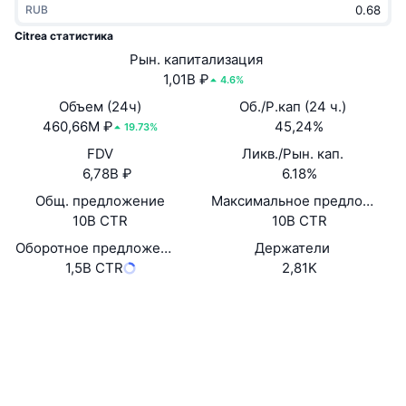
RUB
В тренде
Крипто-ETF
Подробнее
CMC MCP
Citrea статистика
Новинка
Рын. капитализация
Bitcoin (Биткоин)-ETF
x402
Новости
1,01B ₽
4.6%
Крипто
Ethereum (Эфириум)-ETF
Объем (24ч)
Об./Р.кап (24 ч.)
Academy
460,66M ₽
45,24%
19.73%
Политика
FDV
Ликв./Рын. кап.
Технический анализ
Research
6,78B ₽
6.18%
Спорт
Общ. предложение
Максимальное предложение
RSI
Видео
10B CTR
10B CTR
Финансы
MACD
Оборотное предложение
Держатели
Глоссарий
1,5B CTR
2,81K
Технологии
Сайт
Website
Whitepaper
Деривативы
Промоакции
Социальные сети
NFT
Обзор
Аирдропы
Контракты
0x1103...2757f7
explorer.mainnet.citrea.xyz
Общая статистика NFT
Проводники
Ликвидации
Бриллиантовые вознаграждения