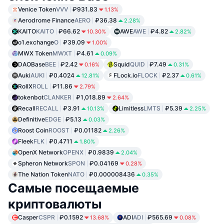
Venice Token
VVV
₽931.83
1.13%
Aerodrome Finance
AERO
₽36.38
2.28%
KAITO
KAITO
₽66.62
AWE
AWE
₽4.82
10.30%
2.82%
o1.exchange
O
₽39.09
1.00%
MWX Token
MWXT
₽4.61
0.09%
DAOBase
BEE
₽2.42
Squid
QUID
₽7.49
0.16%
0.31%
Auki
AUKI
₽0.4024
FLock.io
FLOCK
₽2.37
12.81%
0.61%
RollX
ROLL
₽11.86
2.79%
tokenbot
CLANKER
₽1,018.89
2.64%
Recall
RECALL
₽3.91
Limitless
LMTS
₽5.39
10.13%
2.25%
Definitive
EDGE
₽5.13
0.03%
Roost Coin
ROOST
₽0.01182
2.26%
Fleek
FLK
₽0.4711
1.80%
OpenX Network
OPENX
₽0.9839
2.04%
Spheron Network
SPON
₽0.04169
0.28%
The Nation Token
NATO
₽0.000008436
0.35%
Самые посещаемые
криптовалюты
Casper
CSPR
₽0.1592
ADI
ADI
₽565.69
13.68%
0.08%