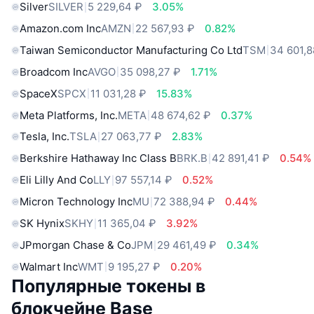
Silver
SILVER
5 229,64 ₽
3.05%
Amazon.com Inc
AMZN
22 567,93 ₽
0.82%
Taiwan Semiconductor Manufacturing Co Ltd
TSM
34 601,8
Broadcom Inc
AVGO
35 098,27 ₽
1.71%
SpaceX
SPCX
11 031,28 ₽
15.83%
Meta Platforms, Inc.
META
48 674,62 ₽
0.37%
Tesla, Inc.
TSLA
27 063,77 ₽
2.83%
Berkshire Hathaway Inc Class B
BRK.B
42 891,41 ₽
0.54%
Eli Lilly And Co
LLY
97 557,14 ₽
0.52%
Micron Technology Inc
MU
72 388,94 ₽
0.44%
SK Hynix
SKHY
11 365,04 ₽
3.92%
JPmorgan Chase & Co
JPM
29 461,49 ₽
0.34%
Walmart Inc
WMT
9 195,27 ₽
0.20%
Популярные токены в
блокчейне Base