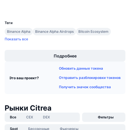
Предстоящие продажи
Кошельки
Ставки финансирования
Изучайте и зарабатывайте
UCID
39916
Теги
Календари
Binance Alpha
Binance Alpha Airdrops
Bitcoin Ecosystem
Показать все
Календарь ICO
Boost
Календарь мероприятий
Подробнее
Обновить данные токена
Отправить разблокировки токенов
Это ваш проект?
Получить значок сообщества
Рынки Citrea
Все
CEX
DEX
Фильтры
Spot
Бессрочные
Фьючерсы