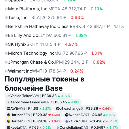
Meta Platforms, Inc.
META
48 312,74 ₽
0.19%
Tesla, Inc.
TSLA
26 275,84 ₽
0.63%
Berkshire Hathaway Inc Class B
BRK.B
42 887,11 ₽
1.11%
Eli Lilly And Co
LLY
97 660,81 ₽
1.89%
SK Hynix
SKHY
11 815,4 ₽
4.97%
Micron Technology Inc
MU
72 967,96 ₽
1.31%
JPmorgan Chase & Co
JPM
29 244,12 ₽
0.82%
Walmart Inc
WMT
9 178,64 ₽
0.24%
Популярные токены в
блокчейне Base
Venice Token
VVV
₽939.33
0.97%
Aerodrome Finance
AERO
₽35.45
4.18%
AWE
AWE
₽4.68
o1.exchange
O
₽39.36
2.27%
0.66%
Horizen
ZEN
₽329.38
Avantis
AVNT
₽6.95
1.64%
6.19%
Horizen
ZEN
₽329.38
ZORA
ZORA
₽0.4282
1.64%
0.16%
Keeta
KTA
₽7.65
Constellation
DAG
₽0.5497
0.21%
3.47%