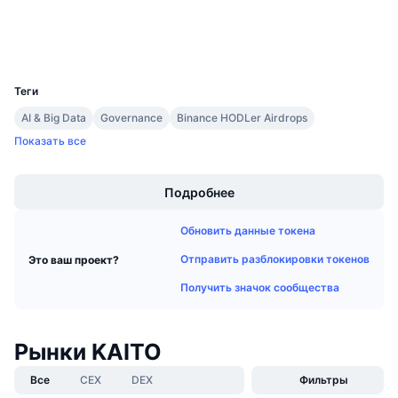
Предстоящие продажи
Проводники
basescan.org
Ставки финансирования
Изучайте и зарабатывайте
Кошельки
UCID
35763
Календари
Теги
AI & Big Data
Governance
Binance HODLer Airdrops
Календарь ICO
Показать все
Boost
Календарь мероприятий
Подробнее
Обновить данные токена
Отправить разблокировки токенов
Это ваш проект?
Получить значок сообщества
Рынки KAITO
Все
CEX
DEX
Фильтры