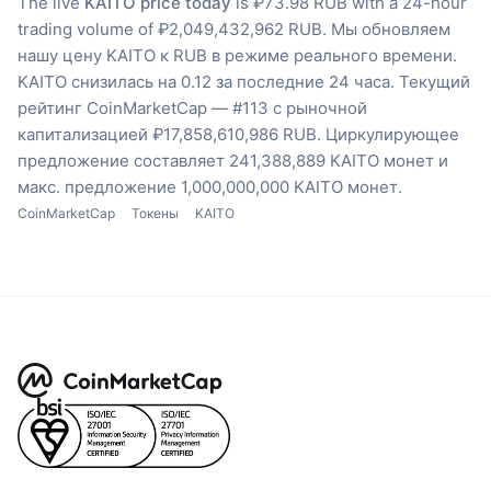
The live
KAITO price today
is ₽73.98 RUB with a 24-hour
trading volume of ₽2,049,432,962 RUB.
Мы обновляем
нашу цену KAITO к RUB в режиме реального времени.
KAITO снизилась на 0.12 за последние 24 часа.
Текущий
рейтинг CoinMarketCap — #113 с рыночной
капитализацией ₽17,858,610,986 RUB.
Циркулирующее
предложение составляет 241,388,889 KAITO монет
и
макс. предложение 1,000,000,000 KAITO монет.
CoinMarketCap
Токены
KAITO