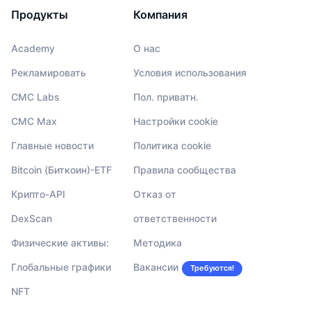
Продукты
Компания
Academy
О нас
Рекламировать
Условия использования
CMC Labs
Пол. приватн.
CMC Max
Настройки cookie
Главные новости
Политика cookie
Bitcoin (Биткоин)-ETF
Правила сообщества
Крипто-API
Отказ от
DexScan
ответственности
Физические активы:
Методика
Глобальные графики
Вакансии
Требуются!
NFT