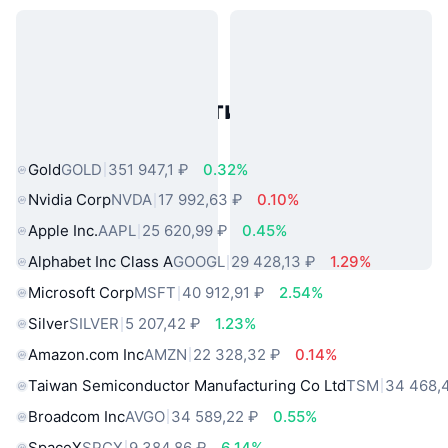
Популярные активы реального
мира
Gold
GOLD
351 947,1 ₽
0.32%
Nvidia Corp
NVDA
17 992,63 ₽
0.10%
Apple Inc.
AAPL
25 620,99 ₽
0.45%
Alphabet Inc Class A
GOOGL
29 428,13 ₽
1.29%
Microsoft Corp
MSFT
40 912,91 ₽
2.54%
Silver
SILVER
5 207,42 ₽
1.23%
Amazon.com Inc
AMZN
22 328,32 ₽
0.14%
Taiwan Semiconductor Manufacturing Co Ltd
TSM
34 468,
Broadcom Inc
AVGO
34 589,22 ₽
0.55%
SpaceX
SPCX
9 384,86 ₽
6.14%