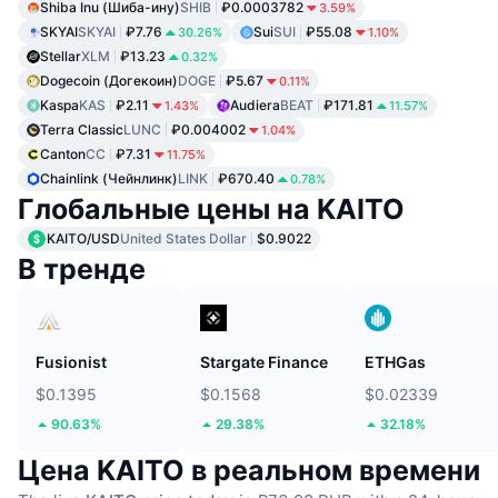
Shiba Inu (Шиба-ину)
SHIB
₽0.0003782
3.59%
SKYAI
SKYAI
₽7.76
Sui
SUI
₽55.08
30.26%
1.10%
Stellar
XLM
₽13.23
0.32%
Dogecoin (Догекоин)
DOGE
₽5.67
0.11%
Kaspa
KAS
₽2.11
Audiera
BEAT
₽171.81
1.43%
11.57%
Terra Classic
LUNC
₽0.004002
1.04%
Canton
CC
₽7.31
11.75%
Chainlink (Чейнлинк)
LINK
₽670.40
0.78%
Глобальные цены на KAITO
KAITO/USD
United States Dollar
$0.9022
В тренде
Fusionist
Stargate Finance
ETHGas
$0.1395
$0.1568
$0.02339
90.63%
29.38%
32.18%
Цена KAITO в реальном времени