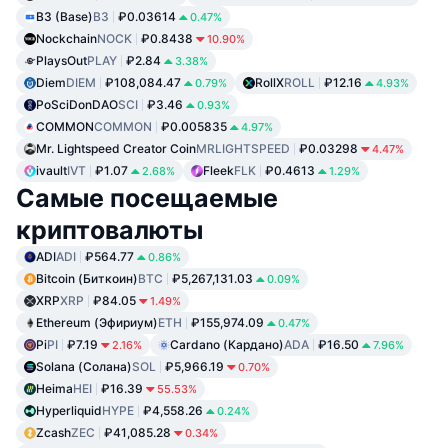
B3 (Base)
B3
₽0.03614
0.47%
Nockchain
NOCK
₽0.8438
10.90%
PlaysOut
PLAY
₽2.84
3.38%
Diem
DIEM
₽108,084.47
RollX
ROLL
₽12.16
0.79%
4.93%
PoSciDonDAO
SCI
₽3.46
0.93%
COMMON
COMMON
₽0.005835
4.97%
Mr. Lightspeed Creator Coin
MRLIGHTSPEED
₽0.03298
4.47%
ivault
IVT
₽1.07
Fleek
FLK
₽0.4613
2.68%
1.29%
Самые посещаемые
криптовалюты
ADI
ADI
₽564.77
0.86%
Bitcoin (Биткоин)
BTC
₽5,267,131.03
0.09%
XRP
XRP
₽84.05
1.49%
Ethereum (Эфириум)
ETH
₽155,974.09
0.47%
Pi
PI
₽7.19
Cardano (Кардано)
ADA
₽16.50
2.16%
7.96%
Solana (Солана)
SOL
₽5,966.19
0.70%
Heima
HEI
₽16.39
55.53%
Hyperliquid
HYPE
₽4,558.26
0.24%
Zcash
ZEC
₽41,085.28
0.34%