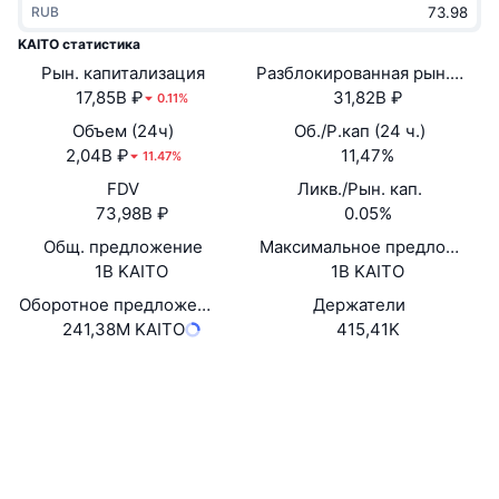
RUB
В тренде
Крипто-ETF
Подробнее
CMC MCP
KAITO статистика
Рын. капитализация
Новинка
Разблокированная рын. кап.
Bitcoin (Биткоин)-ETF
x402
Новости
17,85B ₽
31,82B ₽
0.11%
Крипто
Ethereum (Эфириум)-ETF
Объем (24ч)
Об./Р.кап (24 ч.)
Academy
2,04B ₽
11,47%
11.47%
Политика
FDV
Ликв./Рын. кап.
Технический анализ
Research
73,98B ₽
0.05%
Спорт
Общ. предложение
Максимальное предложение
RSI
Видео
1B KAITO
1B KAITO
Финансы
MACD
Оборотное предложение
Держатели
Глоссарий
241,38M KAITO
415,41K
Технологии
Website
Whitepaper
Деривативы
Промоакции
Сайт
NFT
Обзор
Аирдропы
Социальные сети
Контракты
Общая статистика NFT
0x98d0...537553
Ликвидации
4.1
Бриллиантовые вознаграждения
Рейтинг (CertiK)