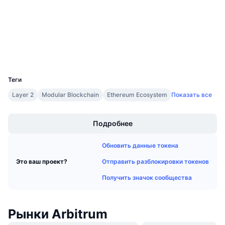
4.7
Предстоящие продажи
Рейтинг (CertiK)
Ставки финансирования
Изучайте и зарабатывайте
arbiscan.io
Проводники
Календари
Кошельки
UCID
11841
Календарь ICO
Теги
Layer 2
Modular Blockchain
Ethereum Ecosystem
Показать все
Календарь мероприятий
Boost
Подробнее
Обновить данные токена
Отправить разблокировки токенов
Это ваш проект?
Получить значок сообщества
Рынки Arbitrum