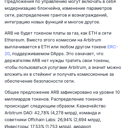
Предложения по управлению могут включать в себя
модернизацию блокчейна, изменение параметров
сети, распределение грантов и вознаграждений,
интеграцию новых функций и многое другое.
ARB не будет токеном платы за газ, как ETH в сети
Ethereum. Вместо этого комиссии на Arbitrum
выплачивается в ETH или любом другом токене
ERC-
20
, поддерживаемом DApps. Это означает, что
держателям ARB нет нужды тратить свои токены,
чтобы пользоваться услугами Arbitrum, а значит можно
вложить их в стейкинг и получать комиссионные за
обеспечение безопасности сети.
Общее предложение ARB зафиксировано на уровне 10
миллиардов токенов. Распределение токенов
происходит следующим образом: Казначейство
Arbitrum DAO: 42,78% (4,278 млрд), команда и
советники Offchain Labs: 26,94% (2,694 млрд),
Инвесторы: 17,53% (1,753 млрд), аирдроп