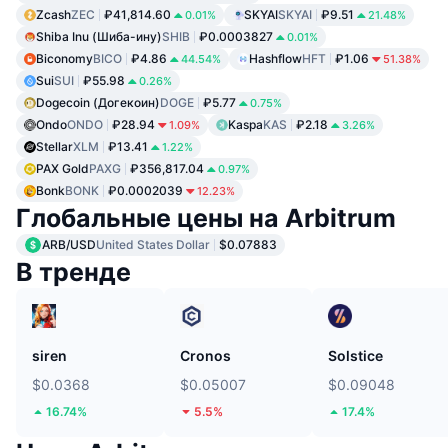
Zcash
ZEC
₽41,814.60
SKYAI
SKYAI
₽9.51
0.01%
21.48%
Shiba Inu (Шиба-ину)
SHIB
₽0.0003827
0.01%
Biconomy
BICO
₽4.86
Hashflow
HFT
₽1.06
44.54%
51.38%
Sui
SUI
₽55.98
0.26%
Dogecoin (Догекоин)
DOGE
₽5.77
0.75%
Ondo
ONDO
₽28.94
Kaspa
KAS
₽2.18
1.09%
3.26%
Stellar
XLM
₽13.41
1.22%
PAX Gold
PAXG
₽356,817.04
0.97%
Bonk
BONK
₽0.0002039
12.23%
Глобальные цены на Arbitrum
ARB/USD
United States Dollar
$0.07883
В тренде
siren
Cronos
Solstice
$0.0368
$0.05007
$0.09048
16.74%
5.5%
17.4%