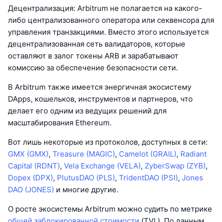
Децентрализация: Arbitrum не полагается на какого-
либо централизованного оператора или секвенсора для
управления транзакциями. Вместо этого используется
децентрализованная сеть валидаторов, которые
оставляют в залог токены ARB и зарабатывают
комиссию за обеспечение безопасности сети.
В Arbitrum также имеется энергичная экосистему
DApps, кошельков, инструментов и партнеров, что
делает его одним из ведущих решений для
масштабирования Ethereum.
Вот лишь некоторые из протоколов, доступных в сети:
GMX (GMX)
,
Treasure (MAGIC)
,
Camelot (GRAIL)
,
Radiant
Capital (RDNT)
,
Vela Exchange (VELA)
,
ZyberSwap (ZYB)
,
Dopex (DPX)
,
PlutusDAO (PLS)
,
TridentDAO (PSI)
,
Jones
DAO (JONES)
и многие другие.
О росте экосистемы Arbitrum можно судить по метрике
общей заблокированной стоимости
(TVL). По данным