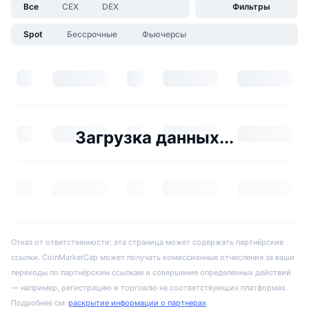
Все
CEX
DEX
Фильтры
Spot
Бессрочные
Фьючерсы
Загрузка данных...
Отказ от ответственности: эта страница может содержать партнёрские
ссылки. CoinMarketCap может получать комиссионные отчисления за ваши
переходы по партнёрским ссылкам и совершение определенных действий
— например, регистрацию и торговлю на соответствующих платформах.
Подробнее см.
раскрытие информации о партнерах
.