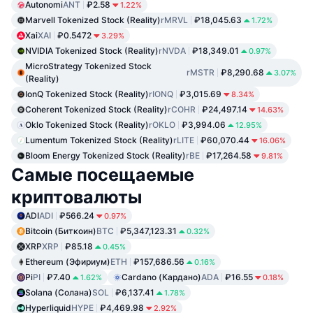
Autonomi
ANT
₽2.58
1.22%
Marvell Tokenized Stock (Reality)
rMRVL
₽18,045.63
1.72%
Xai
XAI
₽0.5472
3.29%
NVIDIA Tokenized Stock (Reality)
rNVDA
₽18,349.01
0.97%
MicroStrategy Tokenized Stock
rMSTR
₽8,290.68
3.07%
(Reality)
IonQ Tokenized Stock (Reality)
rIONQ
₽3,015.69
8.34%
Coherent Tokenized Stock (Reality)
rCOHR
₽24,497.14
14.63%
Oklo Tokenized Stock (Reality)
rOKLO
₽3,994.06
12.95%
Lumentum Tokenized Stock (Reality)
rLITE
₽60,070.44
16.06%
Bloom Energy Tokenized Stock (Reality)
rBE
₽17,264.58
9.81%
Самые посещаемые
криптовалюты
ADI
ADI
₽566.24
0.97%
Bitcoin (Биткоин)
BTC
₽5,347,123.31
0.32%
XRP
XRP
₽85.18
0.45%
Ethereum (Эфириум)
ETH
₽157,686.56
0.16%
Pi
PI
₽7.40
Cardano (Кардано)
ADA
₽16.55
1.62%
0.18%
Solana (Солана)
SOL
₽6,137.41
1.78%
Hyperliquid
HYPE
₽4,469.98
2.92%