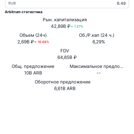
RUB
В тренде
Крипто-ETF
Подробнее
CMC MCP
Arbitrum статистика
Новинка
Рын. капитализация
Bitcoin (Биткоин)-ETF
x402
Новости
42,89B ₽
1.27%
Крипто
Ethereum (Эфириум)-ETF
Объем (24ч)
Об./Р.кап (24 ч.)
Academy
2,69B ₽
6,29%
16.68%
Политика
FDV
Технический анализ
Research
64,85B ₽
Спорт
Общ. предложение
Максимальное предложение
RSI
Видео
10B ARB
--
Финансы
MACD
Оборотное предложение
Глоссарий
6,61B ARB
Технологии
Website
Whitepaper
Деривативы
Промоакции
Сайт
NFT
Обзор
Аирдропы
Социальные сети
Общая статистика NFT
0xB507...234ad1
Контракты
Ликвидации
Бриллиантовые вознаграждения