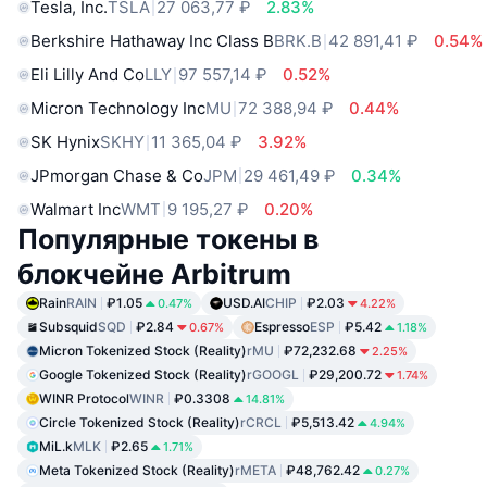
Tesla, Inc.
TSLA
27 063,77 ₽
2.83%
Berkshire Hathaway Inc Class B
BRK.B
42 891,41 ₽
0.54%
Eli Lilly And Co
LLY
97 557,14 ₽
0.52%
Micron Technology Inc
MU
72 388,94 ₽
0.44%
SK Hynix
SKHY
11 365,04 ₽
3.92%
JPmorgan Chase & Co
JPM
29 461,49 ₽
0.34%
Walmart Inc
WMT
9 195,27 ₽
0.20%
Популярные токены в
блокчейне Arbitrum
Rain
RAIN
₽1.05
USD.AI
CHIP
₽2.03
0.47%
4.22%
Subsquid
SQD
₽2.84
Espresso
ESP
₽5.42
0.67%
1.18%
Micron Tokenized Stock (Reality)
rMU
₽72,232.68
2.25%
Google Tokenized Stock (Reality)
rGOOGL
₽29,200.72
1.74%
WINR Protocol
WINR
₽0.3308
14.81%
Circle Tokenized Stock (Reality)
rCRCL
₽5,513.42
4.94%
MiL.k
MLK
₽2.65
1.71%
Meta Tokenized Stock (Reality)
rMETA
₽48,762.42
0.27%