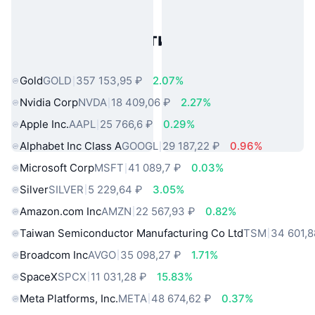
Популярные активы реального
мира
Gold
GOLD
357 153,95 ₽
2.07%
Nvidia Corp
NVDA
18 409,06 ₽
2.27%
Apple Inc.
AAPL
25 766,6 ₽
0.29%
Alphabet Inc Class A
GOOGL
29 187,22 ₽
0.96%
Microsoft Corp
MSFT
41 089,7 ₽
0.03%
Silver
SILVER
5 229,64 ₽
3.05%
Amazon.com Inc
AMZN
22 567,93 ₽
0.82%
Taiwan Semiconductor Manufacturing Co Ltd
TSM
34 601,8
Broadcom Inc
AVGO
35 098,27 ₽
1.71%
SpaceX
SPCX
11 031,28 ₽
15.83%
Meta Platforms, Inc.
META
48 674,62 ₽
0.37%