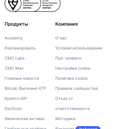
Продукты
Компания
Academy
О нас
Рекламировать
Условия использования
CMC Labs
Пол. приватн.
CMC Max
Настройки cookie
Главные новости
Политика cookie
Bitcoin (Биткоин)-ETF
Правила сообщества
Крипто-API
Отказ от
DexScan
ответственности
Физические активы:
Методика
Глобальные графики
Вакансии
Требуются!