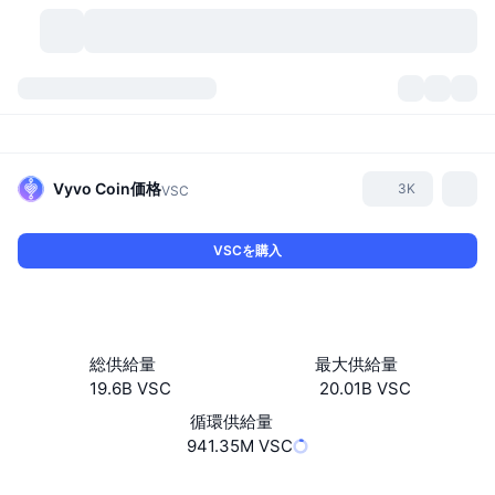
暗号資産
ダッシュボード
暗号資産
DexScan
市場数
ランキング
Vyvo Coin
価格
3K
VSC
シグナル
取引所
カテゴリー
New
市況概要
VSCを購入
人気急上昇
コミュニティ
過去のスナップショット
現物市場
中央集権型取引所
新規
フィード
API
トークンのロック解除
暗号資産の数
現物
総供給量
最大供給量
19.6B VSC
20.01B VSC
値上がり銘柄
トピック
利回り
プロダクト
ビットコイントレジャリー
デリバティブ
API
循環供給量
ミームエクスプローラー
941.35M VSC
ライブ
実世界資産
BNBトレジャリー
プロダクト
暗号資産API
分散型取引所
ウェブサイト
Website
Whitepaper