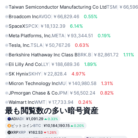
Taiwan Semiconductor Manufacturing Co Ltd
TSM
￥66,596
Broadcom Inc
AVGO
￥66,829.46
0.55%
SpaceX
SPCX
￥18,132.39
6.14%
Meta Platforms, Inc.
META
￥93,344.51
0.19%
Tesla, Inc.
TSLA
￥50,767.26
0.63%
Berkshire Hathaway Inc Class B
BRK.B
￥82,861.72
1.11%
Eli Lilly And Co
LLY
￥188,689.36
1.89%
SK Hynix
SKHY
￥22,828.4
4.97%
Micron Technology Inc
MU
￥140,980.58
1.31%
JPmorgan Chase & Co
JPM
￥56,502.24
0.82%
Walmart Inc
WMT
￥17,733.94
0.24%
最も閲覧数の多い暗号資産
ADI
ADI
¥1,091.29
0.33%
ビットコイン
BTC
¥10,184,190.15
0.20%
XRP
XRP
¥162.53
1.26%