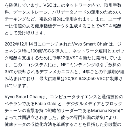
を確保しています。VSCはこのネットワーク内で、取引手数
料、データストレージ、バリデータノードの運用のためのス
テーキングなど、複数の目的に使用されます。また、ユーザ
ーは価値のある健康指標データを生成することでVSCを報酬
として受け取ります。
2022年12月14日にローンチされたVyvo Smart Chainは、ジ
ェネシス時に100億VSCを導入し、ネットワーク運用とエポッ
ク報酬を支援するために毎年12億VSCを新たに発行していま
す。このエコシステムには、NFTミンティング取引手数料の
35%が焼却されるデフレメカニズムと、4年ごとの半減期が組
み込まれており、最大供給量は20,101,648,050 VSCに制限さ
れています。
Vyvo Smart Chainは、コンピュータサイエンスと通信技術の
ベテランであるFabio Galdiと、デジタルメディアとブロック
チェーンの背景を持つ戦略的リーダーであるMariana Krymに
よって共同設立されました。彼らの専門知識の結集により、
健康データの収益化方法を革新することを目指した分散型の