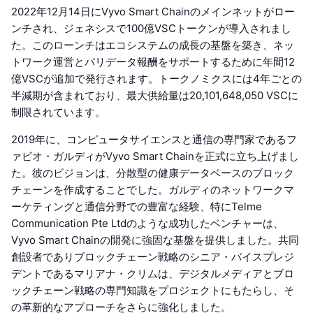
2022年12月14日にVyvo Smart Chainのメインネットがロー
ンチされ、ジェネシスで100億VSCトークンが導入されまし
た。このローンチはエコシステムの成長の基盤を築き、ネッ
トワーク運営とバリデータ報酬をサポートするために年間12
億VSCが追加で発行されます。トークノミクスには4年ごとの
半減期が含まれており、最大供給量は20,101,648,050 VSCに
制限されています。
2019年に、コンピュータサイエンスと通信の専門家であるフ
ァビオ・ガルディがVyvo Smart Chainを正式に立ち上げまし
た。彼のビジョンは、分散型の健康データベースのブロック
チェーンを作成することでした。ガルディのネットワークマ
ーケティングと通信分野での豊富な経験、特にTelme
Communication Pte Ltdのような成功したベンチャーは、
Vyvo Smart Chainの開発に強固な基盤を提供しました。共同
創設者でありブロックチェーン戦略のシニア・バイスプレジ
デントであるマリアナ・クリムは、デジタルメディアとブロ
ックチェーン戦略の専門知識をプロジェクトにもたらし、そ
の革新的なアプローチをさらに強化しました。