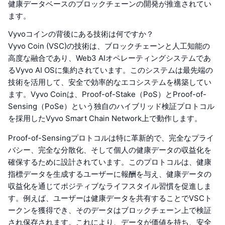
健康データベースのブロックチェーンの開発が推進されてい
ます。
Vyvoコインの背後にある技術は何ですか？
Vyvo Coin (VSC)の技術は、ブロックチェーンと人工知能の
高度な融合であり、Web3 AIオペレーティングシステムであ
るVyvo AI OSに集約されています。このシステムは最先端の
技術を活用して、安全で効率的なエコシステムを構築してい
ます。Vyvo Coinは、Proof-of-Stake（PoS）とProof-of-
Sensing（PoSe）という独自のハイブリッド検証プロトコル
を採用したVyvo Smart Chain Network上で動作します。
Proof-of-Sensingプロトコルは特に革新的で、完全なプライ
バシー、完全な分散化、そして個人の健康データの収益化を
確保するために設計されています。このプロトコルは、健康
指標データを生成するユーザーに報酬を与え、健康データの
収益化を通じてポジティブなライフスタイル習慣を促進しま
す。例えば、ユーザーは健康データを共有することでVSCト
ークンを獲得でき、そのデータはブロックチェーン上で検証
され保存されます。これにより、データが価値を持ち、安全