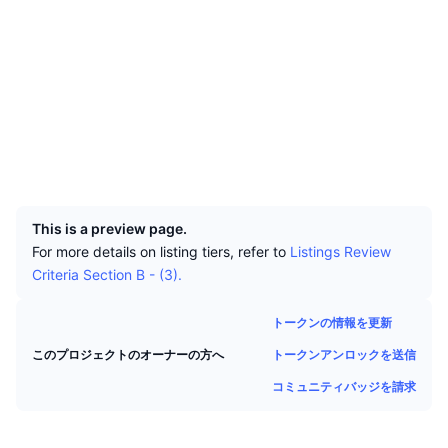
トップトレーダー
記事一覧
取引所の流入/流出
DEX API
コンバーター
ソーシャルメディア
リーダーボード
現物
0xcDf9...795368
センチメント
エンタープライズ
ニュースレター
コントラクト一覧
インジケーター
トレンド
デリバティブ
bscscan.com
料金
CMC Launch
エクスプローラー
上場予定
恐怖と強欲指数・
ウォレット
リソース
CMCラボ
最近追加されたコイン
アルトコインシーズンインデックス
UCID
23917
CMC Max
上昇率上位＆下落率上位
市場サイクル指標
ドキュメンテーション
This is a preview page.
トップニュース
For more details on listing tiers, refer to
Listings Review
訪問数最多
ビットコインのドミナンス
Criteria Section B - (3).
よくある質問
Telegramボット
コミュニティセンチメント
CoinMarketCap 20インデックス
トークンの情報を更新
AIインテグレーション
広告掲載について
チェーンランキング
トークンアンロックを送信
CoinMarketCap 100インデックス
このプロジェクトのオーナーの方へ
CMCエージェントハブ
コミュニティバッジを請求
予測市場
ETFフロー
サイトウィジェット
スキルマーケットプレイス