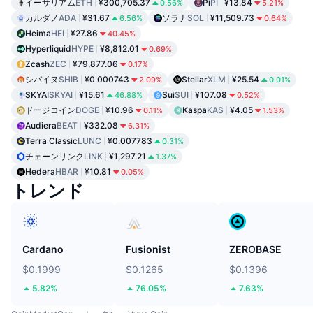
イーサリアム
ETH
¥300,705.37
Pi
PI
¥13.84
0.56%
5.21%
カルダノ
ADA
¥31.67
ソラナ
SOL
¥11,509.73
6.56%
0.64%
Heima
HEI
¥27.86
40.45%
Hyperliquid
HYPE
¥8,812.01
0.69%
Zcash
ZEC
¥79,877.06
0.17%
シバイヌ
SHIB
¥0.000743
Stellar
XLM
¥25.54
2.09%
0.01%
SKYAI
SKYAI
¥15.61
Sui
SUI
¥107.08
46.88%
0.52%
ドージコイン
DOGE
¥10.96
Kaspa
KAS
¥4.05
0.11%
1.53%
Audiera
BEAT
¥332.08
6.31%
Terra Classic
LUNC
¥0.007783
0.31%
チェーンリンク
LINK
¥1,297.21
1.37%
Hedera
HBAR
¥10.81
0.05%
トレンド
Cardano
Fusionist
ZEROBASE
$0.1999
$0.1265
$0.1396
5.82%
76.05%
7.63%