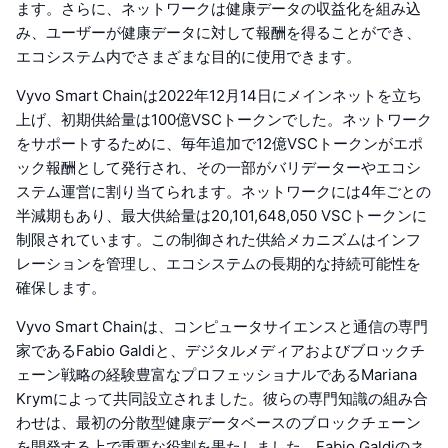
ます。さらに、ネットワークは健康データの収益化を組み込
み、ユーザーが健康データに対して報酬を得ることができ、
エコシステム内でさまざまな目的に使用できます。
Vyvo Smart Chainは2022年12月14日にメインネットを立ち
上げ、初期供給量は100億VSCトークンでした。ネットワーク
をサポートするために、毎年追加で12億VSCトークンがエポ
ック報酬として発行され、その一部がバリデーターやエコシ
ステム運営に割り当てられます。ネットワークには4年ごとの
半減期もあり、最大供給量は20,101,648,050 VSCトークンに
制限されています。この制御された供給メカニズムはインフ
レーションを管理し、エコシステムの長期的な持続可能性を
確保します。
Vyvo Smart Chainは、コンピュータサイエンスと通信の専門
家であるFabio Galdiと、デジタルメディアおよびブロックチ
ェーン戦略の経験豊富なプロフェッショナルであるMariana
Krymによって共同設立されました。彼らの専門知識の組み合
わせは、最初の分散型健康データベースのブロックチェーン
を開発する上で重要な役割を果たしました。Fabio Galdiのネ