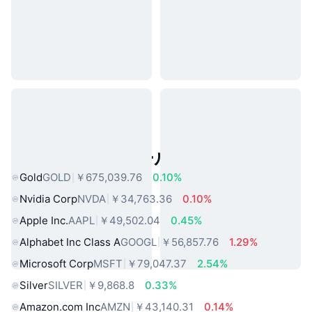
人気のリアルワールドアセット
Gold
GOLD
￥675,039.76
0.10%
Nvidia Corp
NVDA
￥34,763.36
0.10%
Apple Inc.
AAPL
￥49,502.04
0.45%
Alphabet Inc Class A
GOOGL
￥56,857.76
1.29%
Microsoft Corp
MSFT
￥79,047.37
2.54%
Silver
SILVER
￥9,868.8
0.33%
Amazon.com Inc
AMZN
￥43,140.31
0.14%