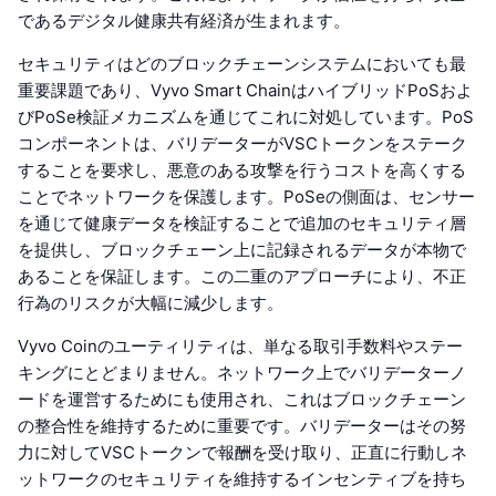
であるデジタル健康共有経済が生まれます。
セキュリティはどのブロックチェーンシステムにおいても最
重要課題であり、Vyvo Smart ChainはハイブリッドPoSおよ
びPoSe検証メカニズムを通じてこれに対処しています。PoS
コンポーネントは、バリデーターがVSCトークンをステーク
することを要求し、悪意のある攻撃を行うコストを高くする
ことでネットワークを保護します。PoSeの側面は、センサー
を通じて健康データを検証することで追加のセキュリティ層
を提供し、ブロックチェーン上に記録されるデータが本物で
あることを保証します。この二重のアプローチにより、不正
行為のリスクが大幅に減少します。
Vyvo Coinのユーティリティは、単なる取引手数料やステー
キングにとどまりません。ネットワーク上でバリデーターノ
ードを運営するためにも使用され、これはブロックチェーン
の整合性を維持するために重要です。バリデーターはその努
力に対してVSCトークンで報酬を受け取り、正直に行動しネ
ットワークのセキュリティを維持するインセンティブを持ち