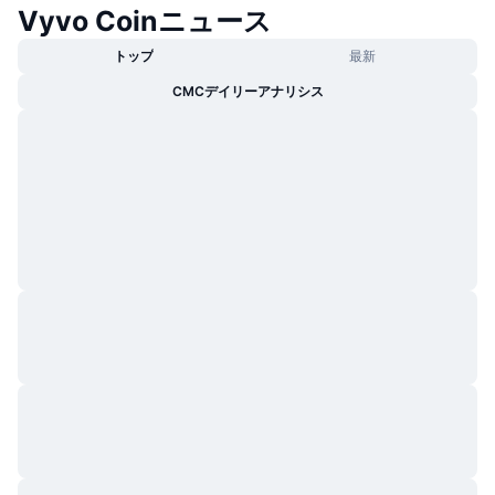
Vyvo Coinニュース
トレンド
暗号資産ETF
学ぶ
CMC MCP
トップ
最新
新着
ビットコインETF
x402
ニュース
CMCデイリーアナリシス
クリプト
イーサリアムETF
アカデミー
政治
テクニカル分析
リサーチ
スポーツ
RSI
ビデオ一覧
ファイナンス
MACD
暗号資産用語集
テック
デリバティブ
キャンペーン
NFT
概要
エアドロップ
NFT総合統計
清算
ダイヤモンド・リワード