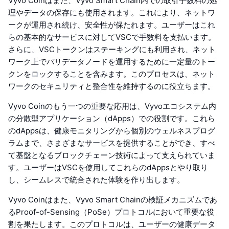
Vyvo Coinはまた、Vyvo Smart Chain内での取引手数料の処
理やデータの保存にも使用されます。これにより、ネットワ
ークが運用され続け、安全性が保たれます。ユーザーはこれ
らの基本的なサービスに対してVSCで手数料を支払います。
さらに、VSCトークンはステーキングにも利用され、ネット
ワーク上でバリデータノードを運用するために一定量のトー
クンをロックすることを含みます。このプロセスは、ネット
ワークのセキュリティと整合性を維持するのに役立ちます。
Vyvo Coinのもう一つの重要な応用は、Vyvoエコシステム内
の分散型アプリケーション（dApps）での役割です。これら
のdAppsは、健康モニタリングから個別のウェルネスプログ
ラムまで、さまざまなサービスを提供することができ、すべ
て基盤となるブロックチェーン技術によって支えられていま
す。ユーザーはVSCを使用してこれらのdAppsとやり取り
し、シームレスで統合された体験を作り出します。
Vyvo Coinはまた、Vyvo Smart Chainの検証メカニズムであ
るProof-of-Sensing（PoSe）プロトコルにおいて重要な役
割を果たします。このプロトコルは、ユーザーの健康データ