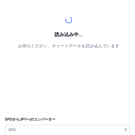
トップトレーダー
記事一覧
取引所の流入/流出
DEX API
コンバーター
リーダーボード
現物
センチメント
エンタープライズ
ニュースレター
インジケーター
トレンド
デリバティブ
料金
CMC Launch
読み込み中...
上場予定
恐怖と強欲指数・
お待ちください、チャートデータを読み込んでいます
リソース
CMCラボ
最近追加されたコイン
アルトコインシーズンインデックス
CMC Max
上昇率上位＆下落率上位
市場サイクル指標
ドキュメンテーション
トップニュース
訪問数最多
ビットコインのドミナンス
よくある質問
Telegramボット
コミュニティセンチメント
CoinMarketCap 20インデックス
AIインテグレーション
広告掲載について
チェーンランキング
CoinMarketCap 100インデックス
CMCエージェントハブ
SPDからJPYへのコンバーター
予測市場
ETFフロー
サイトウィジェット
SPD
スキルマーケットプレイス