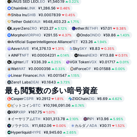
UNUS SED LEO
LEO
¥1,540.19
0.22%
Chainlink
LINK
¥1,286.56
0.46%
Shiba Inu
SHIB
¥0.0007839
0.45%
Tether Gold
XAUt
¥648,403.23
1.71%
LayerZero
ZRO
¥123.27
ether.fi
ETHFI
¥57.01
5.12%
9.38%
Morpho
MORPHO
¥291.55
Ondo
ONDO
¥59.86
4.37%
1.43%
Artificial Superintelligence Alliance
FET
¥23.26
1.94%
Aave
AAVE
¥14,376.13
Sky
SKY
¥8.83
1.31%
0.35%
AINFT
NFT
¥0.00004231
Nexo
NEXO
¥113.88
0.14%
0.51%
Lighter
LIT
¥336.39
VGX Token
VGX
¥0.01717
6.25%
0.01%
Wat
WAT
¥0.0000356
dForce
DF
¥0.01588
0.33%
0.00%
Linear Finance
LINA
¥0.001547
1.15%
Zero1 Labs
DEAI
¥0.1643
3.73%
最も閲覧数の多い暗号資産
Casper
CSPR
¥0.2912
ZIGChain
ZIG
¥6.69
1.81%
4.62%
ビットコイン
BTC
¥10,196,091.06
0.74%
XRP
XRP
¥167.75
1.07%
イーサリアム
ETH
¥301,313.78
Pi
PI
¥13.96
2.10%
5.95%
ソラナ
SOL
¥11,682.06
カルダノ
ADA
¥30.11
0.00%
1.52%
Hyperliquid
HYPE
¥8,945.60
2.65%