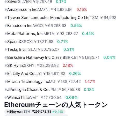
Silver
SILVER
￥9,797.49
0.17%
Amazon.com Inc
AMZN
￥42,925.66
0.15%
Taiwan Semiconductor Manufacturing Co Ltd
TSM
￥64,992
Broadcom Inc
AVGO
￥66,268.63
0.55%
Meta Platforms, Inc.
META
￥93,268.27
0.44%
SpaceX
SPCX
￥17,211.68
0.71%
Tesla, Inc.
TSLA
￥50,795.07
0.21%
Berkshire Hathaway Inc Class B
BRK.B
￥81,835.71
0.04%
SK Hynix
SKHY
￥23,293.92
2.18%
Eli Lilly And Co
LLY
￥184,911.82
0.26%
Micron Technology Inc
MU
￥138,747.42
1.47%
JPmorgan Chase & Co
JPM
￥56,755.88
0.18%
Walmart Inc
WMT
￥17,730.54
0.06%
Ethereumチェーンの人気トークン
Ethereum
ETH
¥295,078.38
0.44%