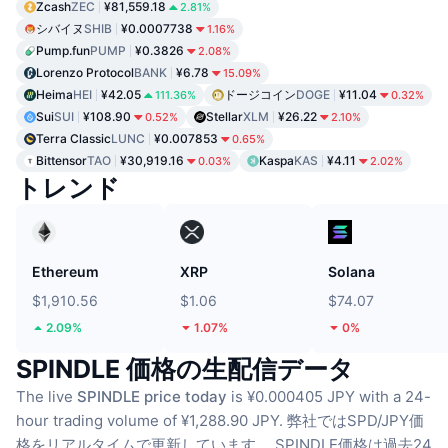
Zcash
ZEC
¥81,559.18
2.81%
シバイヌ
SHIB
¥0.0007738
1.16%
Pump.fun
PUMP
¥0.3826
2.08%
Lorenzo Protocol
BANK
¥6.78
15.09%
Heima
HEI
¥42.05
ドージコイン
DOGE
¥11.04
111.36%
0.32%
Sui
SUI
¥108.90
Stellar
XLM
¥26.22
0.52%
2.10%
Terra Classic
LUNC
¥0.007853
0.65%
Bittensor
TAO
¥30,919.16
Kaspa
KAS
¥4.11
0.03%
2.02%
トレンド
Ethereum
XRP
Solana
$1,910.56
$1.06
$74.07
2.09%
1.07%
0%
SPINDLE 価格の生配信データ
The live
SPINDLE price today
is ¥0.000405 JPY with a 24-
hour trading volume of ¥1,288.90 JPY.
弊社ではSPD/JPY価
格をリアルタイムで更新しています。
SPINDLE価格は過去24