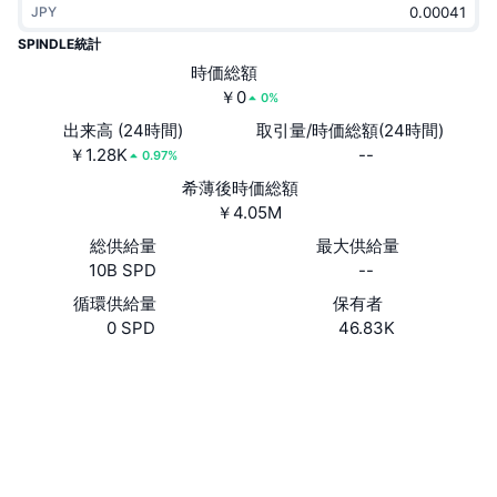
JPY
トレンド
暗号資産ETF
学ぶ
CMC MCP
SPINDLE統計
新着
時価総額
ビットコインETF
x402
ニュース
￥0
0%
クリプト
イーサリアムETF
出来高 (24時間)
取引量/時価総額(24時間)
アカデミー
￥1.28K
--
0.97%
政治
希薄後時価総額
テクニカル分析
リサーチ
￥4.05M
スポーツ
総供給量
最大供給量
RSI
ビデオ一覧
10B SPD
--
ファイナンス
MACD
循環供給量
保有者
暗号資産用語集
0 SPD
46.83K
テック
ウェブサイト
Website
Whitepaper
デリバティブ
キャンペーン
ソーシャルメディア
NFT
概要
エアドロップ
コントラクト一覧
0x1dEa...eb91C8
2.3
評価(CertiK)
NFT総合統計
清算
ダイヤモンド・リワード
etherscan.io