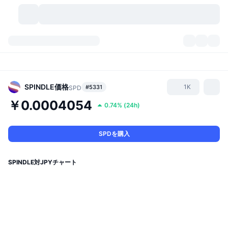
暗号資産
ダッシュボード
暗号資産
DexScan
市場数
ランキング
SPINDLE
価格
1K
#5331
SPD
￥0.0004054
0.74%
(
24h
)
シグナル
取引所
カテゴリー
New
市況概要
人気急上昇
コミュニティ
過去のスナップショット
現物市場
中央集権型取引所
SPDを購入
新規
フィード
API
トークンのロック解除
暗号資産の数
現物
SPINDLE対JPYチャート
値上がり銘柄
トピック
利回り
プロダクト
ビットコイントレジャリー
デリバティブ
API
ミームエクスプローラー
ライブ
実世界資産
BNBトレジャリー
プロダクト
暗号資産API
分散型取引所