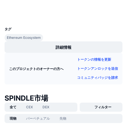
エクスプローラー
今後の販売予定
ファンディングレート
学んで稼ぐ
ウォレット
UCID
2828
カレンダー
タグ
Ethereum Ecosystem
ICOカレンダー
詳細情報
イベントカレンダー
トークンの情報を更新
トークンアンロックを送信
このプロジェクトのオーナーの方へ
コミュニティバッジを請求
SPINDLE市場
全て
CEX
DEX
フィルター
現物
パーペチュアル
先物