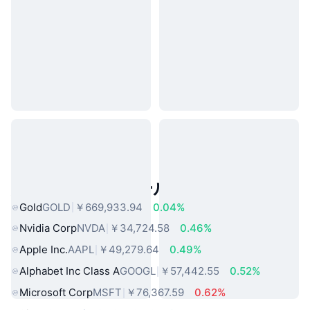
人気のリアルワールドアセット
Gold
GOLD
￥669,933.94
0.04%
Nvidia Corp
NVDA
￥34,724.58
0.46%
Apple Inc.
AAPL
￥49,279.64
0.49%
Alphabet Inc Class A
GOOGL
￥57,442.55
0.52%
Microsoft Corp
MSFT
￥76,367.59
0.62%