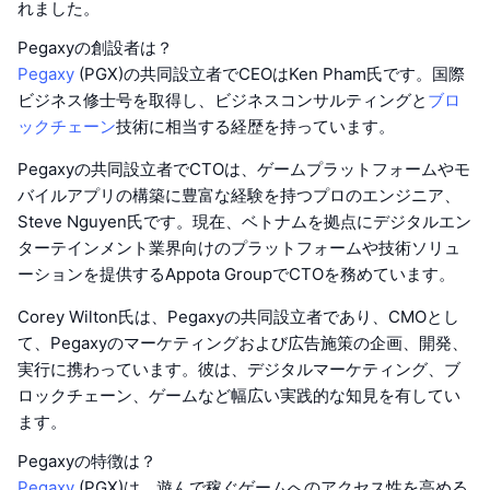
れました。
Pegaxyの創設者は？
Pegaxy
(PGX)の共同設立者でCEOはKen Pham氏です。国際
ビジネス修士号を取得し、ビジネスコンサルティングと
ブロ
ックチェーン
技術に相当する経歴を持っています。
Pegaxyの共同設立者でCTOは、ゲームプラットフォームやモ
バイルアプリの構築に豊富な経験を持つプロのエンジニア、
Steve Nguyen氏です。現在、ベトナムを拠点にデジタルエン
ターテインメント業界向けのプラットフォームや技術ソリュ
ーションを提供するAppota GroupでCTOを務めています。
Corey Wilton氏は、Pegaxyの共同設立者であり、CMOとし
て、Pegaxyのマーケティングおよび広告施策の企画、開発、
実行に携わっています。彼は、デジタルマーケティング、ブ
ロックチェーン、ゲームなど幅広い実践的な知見を有してい
ます。
Pegaxyの特徴は？
Pegaxy
(PGX)は、遊んで稼ぐゲームへのアクセス性を高める