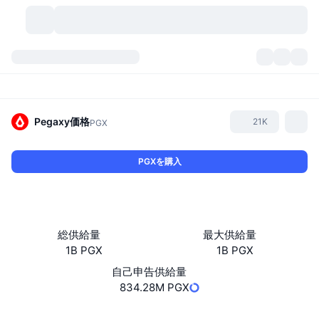
暗号資産
ダッシュボード
暗号資産
DexScan
市場数
ランキング
Pegaxy
価格
21K
PGX
シグナル
取引所
カテゴリー
New
市況概要
PGXを購入
人気急上昇
コミュニティ
過去のスナップショット
現物市場
中央集権型取引所
新規
フィード
API
トークンのロック解除
暗号資産の数
現物
総供給量
最大供給量
1B PGX
1B PGX
値上がり銘柄
トピック
利回り
プロダクト
ビットコイントレジャリー
デリバティブ
API
自己申告供給量
ミームエクスプローラー
834.28M PGX
ライブ
実世界資産
BNBトレジャリー
プロダクト
暗号資産API
分散型取引所
ウェブサイト
Website
Whitepaper