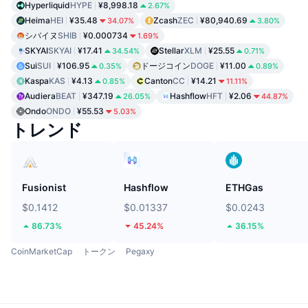
Hyperliquid
HYPE
¥8,998.18
2.67%
Heima
HEI
¥35.48
Zcash
ZEC
¥80,940.69
34.07%
3.80%
シバイヌ
SHIB
¥0.000734
1.69%
SKYAI
SKYAI
¥17.41
Stellar
XLM
¥25.55
34.54%
0.71%
Sui
SUI
¥106.95
ドージコイン
DOGE
¥11.00
0.35%
0.89%
Kaspa
KAS
¥4.13
Canton
CC
¥14.21
0.85%
11.11%
Audiera
BEAT
¥347.19
Hashflow
HFT
¥2.06
26.05%
44.87%
Ondo
ONDO
¥55.53
5.03%
トレンド
Fusionist
Hashflow
ETHGas
$0.1412
$0.01337
$0.0243
86.73%
45.24%
36.15%
CoinMarketCap
トークン
Pegaxy