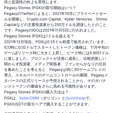
供と拡張性の向上を実現します。
Pegaxy Stones (PGX)の取引開始はいつ？
PegaxyのTwitterによると、2021年10月にプライベートセー
ルを開催し、Crypto.com Capital、Kyber Ventures、Shima
Capitalなどの主要投資家から250万ドルを調達したとのこと
です。PegaxyのIDOは2021年11月5日に行われました。
Pegaxy Stones (PGX)は1ドルを超える？
2021年12月現在、PGXは0.25ドル程度で販売されています。
ICO時に0.02ドルでスタートしたトークン価格は、11月中旬の
ゲームβリリース時に大きく上昇し、ピーク時には0.9051ドル
に達しました。プロジェクトが活発に成長し、比較的新しい
関わらず投資家、メディア関係者、ファンからかなりの注目
を集めたことを考えると、Pegaxyは特に3Dゲームプレイの
導入、スキルベースのゲームコントロールの展開、Pegaxyメ
タバースの正式リリースが予想されることから、そのガバナ
ンストークンの価値をさらに高める可能性があります。
Pegaxy Stones (PGX)の購入方法は？
PGXは、
KyberDMM
（ポリゴン）と
QuickSwap
で、
PGX/USDTの取引ペアで購入することができます。