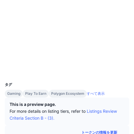
トップトレーダー
記事一覧
取引所の流入/流出
DEX API
コンバーター
リーダーボード
現物
ソーシャルメディア
センチメント
エンタープライズ
ニュースレター
インジケーター
トレンド
デリバティブ
0xc1c9...8cEEAE
コントラクト一覧
料金
CMC Launch
上場予定
恐怖と強欲指数・
監査
リソース
CMCラボ
最近追加されたコイン
アルトコインシーズンインデックス
polygonscan.com
エクスプローラー
CMC Max
上昇率上位＆下落率上位
市場サイクル指標
ウォレット
ドキュメンテーション
UCID
トップニュース
13030
訪問数最多
ビットコインのドミナンス
よくある質問
タグ
Telegramボット
コミュニティセンチメント
CoinMarketCap 20インデックス
Gaming
Play To Earn
Polygon Ecosystem
すべて表示
AIインテグレーション
広告掲載について
This is a preview page.
チェーンランキング
CoinMarketCap 100インデックス
For more details on listing tiers, refer to
Listings Review
CMCエージェントハブ
Criteria Section B - (3).
予測市場
ETFフロー
サイトウィジェット
スキルマーケットプレイス
トークンの情報を更新