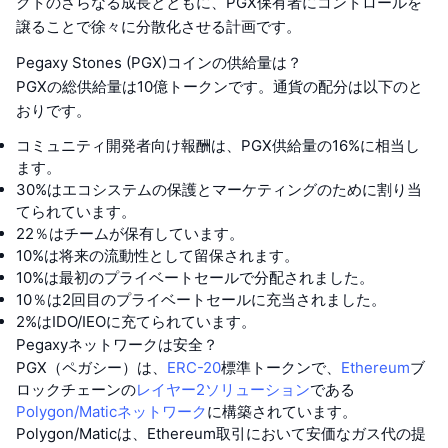
クトのさらなる成長とともに、PGX保有者にコントロールを
譲ることで徐々に分散化させる計画です。
Pegaxy Stones (PGX)コインの供給量は？
PGXの総供給量は10億トークンです。通貨の配分は以下のと
おりです。
コミュニティ開発者向け報酬は、PGX供給量の16%に相当し
ます。
30%はエコシステムの保護とマーケティングのために割り当
てられています。
22％はチームが保有しています。
10%は将来の流動性として留保されます。
10%は最初のプライベートセールで分配されました。
10％は2回目のプライベートセールに充当されました。
2%はIDO/IEOに充てられています。
Pegaxyネットワークは安全？
PGX（ペガシー）は、
ERC-20
標準トークンで、
Ethereum
ブ
ロックチェーンの
レイヤー2ソリューション
である
Polygon/Maticネットワーク
に構築されています。
Polygon/Maticは、Ethereum取引において安価なガス代の提