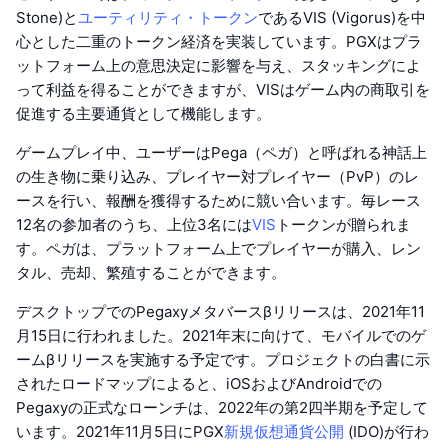
Stone)と
ユーティリティ・トークン
であるVIS (Vigorus)を中
心とした二重のトークン経済を実装しています。PGXはプラ
ットフォーム上の意思決定に影響を与え、スタッキングによ
って利益を得ることができますが、VISはゲーム内の商取引を
促進する主要通貨として機能します。
ゲームプレイ中、ユーザーはPega（ペガ）と呼ばれる神話上
の生き物に乗り込み、プレイヤー対プレイヤー（PvP）のレ
ースを行い、報酬を獲得するために競い合います。毎レース
12名の参加者のうち、上位3名には
VIS
トークンが贈られま
す。ペガは、プラットフォーム上でプレイヤーが購入、レン
タル、売却、繁殖することができます。
デスクトップでのPegaxyメタバースβリリースは、2021年11
月15日に行われました。2021年末に向けて、モバイルでのゲ
ームβリリースを実施する予定です。プロジェクトの白書に示
されたロードマップによると、iOSおよびAndroidでの
Pegaxyの正式なローンチは、2022年の第2四半期を予定して
います。2021年11月5日にPGX
新規仮想通貨公開
(IDO)が行わ