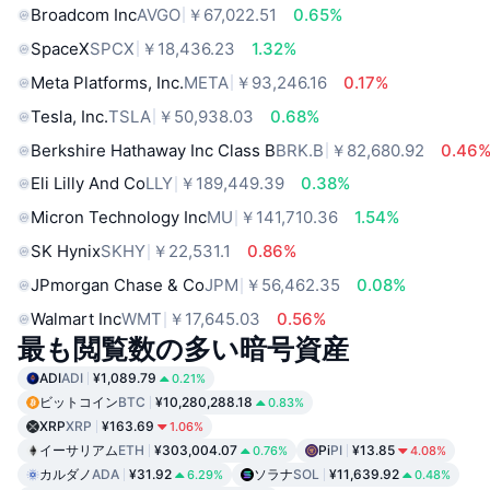
Broadcom Inc
AVGO
￥67,022.51
0.65%
SpaceX
SPCX
￥18,436.23
1.32%
Meta Platforms, Inc.
META
￥93,246.16
0.17%
Tesla, Inc.
TSLA
￥50,938.03
0.68%
Berkshire Hathaway Inc Class B
BRK.B
￥82,680.92
0.46
Eli Lilly And Co
LLY
￥189,449.39
0.38%
Micron Technology Inc
MU
￥141,710.36
1.54%
SK Hynix
SKHY
￥22,531.1
0.86%
JPmorgan Chase & Co
JPM
￥56,462.35
0.08%
Walmart Inc
WMT
￥17,645.03
0.56%
最も閲覧数の多い暗号資産
ADI
ADI
¥1,089.79
0.21%
ビットコイン
BTC
¥10,280,288.18
0.83%
XRP
XRP
¥163.69
1.06%
イーサリアム
ETH
¥303,004.07
Pi
PI
¥13.85
0.76%
4.08%
カルダノ
ADA
¥31.92
ソラナ
SOL
¥11,639.92
6.29%
0.48%