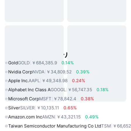
人気のリアルワールドアセット
Gold
GOLD
￥684,385.9
0.14%
Nvidia Corp
NVDA
￥34,809.52
0.39%
Apple Inc.
AAPL
￥49,348.98
0.24%
Alphabet Inc Class A
GOOGL
￥56,747.35
0.18%
Microsoft Corp
MSFT
￥78,842.4
0.38%
Silver
SILVER
￥10,135.11
0.65%
Amazon.com Inc
AMZN
￥43,321.15
0.49%
Taiwan Semiconductor Manufacturing Co Ltd
TSM
￥66,652