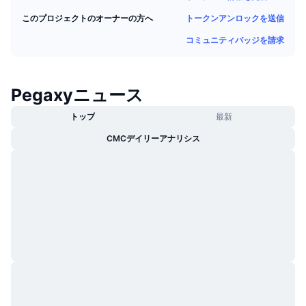
トレンド
暗号資産ETF
トークンアンロックを送信
このプロジェクトのオーナーの方へ
学ぶ
CMC MCP
コミュニティバッジを請求
新着
ビットコインETF
x402
ニュース
クリプト
イーサリアムETF
アカデミー
Pegaxyニュース
政治
トップ
最新
テクニカル分析
リサーチ
CMCデイリーアナリシス
スポーツ
RSI
ビデオ一覧
ファイナンス
MACD
暗号資産用語集
テック
デリバティブ
キャンペーン
NFT
概要
エアドロップ
NFT総合統計
清算
ダイヤモンド・リワード