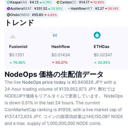
Kaspa
KAS
¥4.13
Canton
CC
¥14.17
0.78%
10.95%
Audiera
BEAT
¥351.52
Hashflow
HFT
¥2.27
25.93%
50.14%
Ondo
ONDO
¥55.80
4.83%
トレンド
Fusionist
Hashflow
ETHGas
$0.1351
$0.01434
$0.02347
76.26%
50.27%
32.45%
NodeOps 価格の生配信データ
The live
NodeOps price today
is ¥0.940626 JPY with a
24-hour trading volume of ¥139,952,873 JPY.
弊社では
NODE/JPY価格をリアルタイムで更新しています。
NodeOps
is down 0.51% in the last 24 hours.
The current
CoinMarketCap ranking is #1939, with a live market cap of
¥137,472,635 JPY.
コインの循環供給量は146,150,087 NODE
and a max. supply of 1,000,000,000 NODE coins.