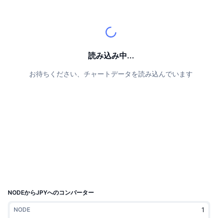
トップトレーダー
記事一覧
取引所の流入/流出
DEX API
コンバーター
リーダーボード
現物
センチメント
エンタープライズ
ニュースレター
インジケーター
トレンド
デリバティブ
料金
CMC Launch
読み込み中...
上場予定
恐怖と強欲指数・
お待ちください、チャートデータを読み込んでいます
リソース
CMCラボ
最近追加されたコイン
アルトコインシーズンインデックス
CMC Max
上昇率上位＆下落率上位
市場サイクル指標
ドキュメンテーション
トップニュース
訪問数最多
ビットコインのドミナンス
よくある質問
Telegramボット
コミュニティセンチメント
CoinMarketCap 20インデックス
AIインテグレーション
広告掲載について
チェーンランキング
CoinMarketCap 100インデックス
CMCエージェントハブ
NODEからJPYへのコンバーター
予測市場
ETFフロー
サイトウィジェット
NODE
スキルマーケットプレイス