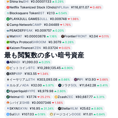
Shina Inu
SHI
¥0.00001133
0.29%
Netflix Tokenized Stock (Ondo)
NFLXon
¥116,611.07
0.48%
Blocksquare Token
BST
¥2.13
0.54%
PLAYA3ULL GAMES
3ULL
¥0.009748
1.98%
Camp Network
CAMP
¥0.04489
1.76%
PEAKDEFI
PEAK
¥0.009757
0.20%
Wat
WAT
¥0.00003678
Frontier
FRONT
¥2.04
1.16%
0.11%
Niftyx Protocol
SHROOM
¥0.3079
0.26%
Kaizen Finance
KZEN
¥0.03724
0.02%
最も閲覧数の多い暗号資産
ADI
ADI
¥1,090.03
0.25%
ビットコイン
BTC
¥10,289,135.45
0.90%
XRP
XRP
¥163.55
1.34%
イーサリアム
ETH
¥303,093.08
Pi
PI
¥13.93
0.66%
3.66%
カルダノ
ADA
¥32.00
ソラナ
SOL
¥11,642.28
5.97%
0.41%
Hyperliquid
HYPE
¥8,979.98
2.60%
Heima
HEI
¥37.74
Zcash
ZEC
¥80,687.77
25.21%
3.31%
シバイヌ
SHIB
¥0.0007346
1.56%
SKYAI
SKYAI
¥16.95
Stellar
XLM
¥25.62
31.34%
0.80%
Sui
SUI
¥107.03
ドージコイン
DOGE
¥11.01
0.19%
0.84%