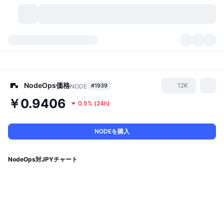
暗号資産
ダッシュボード
暗号資産
DexScan
市場数
ランキング
NodeOps
価格
12K
#1939
NODE
￥0.9406
0.5%
(
24h
)
シグナル
取引所
カテゴリー
New
市況概要
人気急上昇
コミュニティ
過去のスナップショット
現物市場
中央集権型取引所
NODEを購入
新規
フィード
API
トークンのロック解除
暗号資産の数
現物
NodeOps対JPYチャート
値上がり銘柄
トピック
利回り
プロダクト
ビットコイントレジャリー
デリバティブ
API
ミームエクスプローラー
ライブ
実世界資産
BNBトレジャリー
プロダクト
暗号資産API
分散型取引所