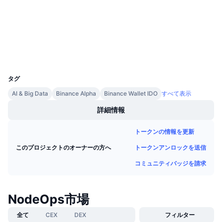
3.5
今後の販売予定
評価(CertiK)
ファンディングレート
学んで稼ぐ
etherscan.io
エクスプローラー
カレンダー
ウォレット
UCID
36977
ICOカレンダー
タグ
AI & Big Data
Binance Alpha
Binance Wallet IDO
すべて表示
イベントカレンダー
詳細情報
トークンの情報を更新
トークンアンロックを送信
このプロジェクトのオーナーの方へ
コミュニティバッジを請求
NodeOps市場
全て
CEX
DEX
フィルター