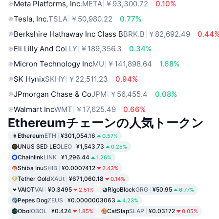
Meta Platforms, Inc.
META
￥93,300.72
0.10%
Tesla, Inc.
TSLA
￥50,980.22
0.77%
Berkshire Hathaway Inc Class B
BRK.B
￥82,692.49
0.44
Eli Lilly And Co
LLY
￥189,356.3
0.34%
Micron Technology Inc
MU
￥141,898.64
1.68%
SK Hynix
SKHY
￥22,511.23
0.94%
JPmorgan Chase & Co
JPM
￥56,455.4
0.08%
Walmart Inc
WMT
￥17,625.49
0.66%
Ethereumチェーンの人気トークン
Ethereum
ETH
¥301,054.16
0.57%
UNUS SED LEO
LEO
¥1,543.73
0.25%
Chainlink
LINK
¥1,296.44
1.26%
Shiba Inu
SHIB
¥0.0007412
2.43%
Tether Gold
XAUt
¥671,060.18
0.14%
VAIOT
VAI
¥0.3495
RigoBlock
GRG
¥50.95
2.51%
6.77%
Pepes Dog
ZEUS
¥0.0000003063
4.23%
Obol
OBOL
¥0.424
CatSlap
SLAP
¥0.03172
1.85%
0.05%