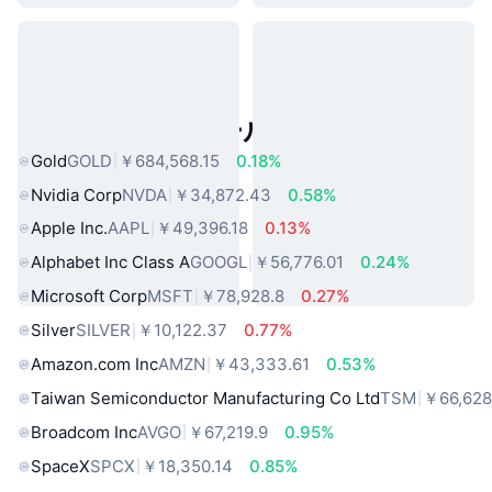
人気のリアルワールドアセット
Gold
GOLD
￥684,568.15
0.18%
Nvidia Corp
NVDA
￥34,872.43
0.58%
Apple Inc.
AAPL
￥49,396.18
0.13%
Alphabet Inc Class A
GOOGL
￥56,776.01
0.24%
Microsoft Corp
MSFT
￥78,928.8
0.27%
Silver
SILVER
￥10,122.37
0.77%
Amazon.com Inc
AMZN
￥43,333.61
0.53%
Taiwan Semiconductor Manufacturing Co Ltd
TSM
￥66,628
Broadcom Inc
AVGO
￥67,219.9
0.95%
SpaceX
SPCX
￥18,350.14
0.85%