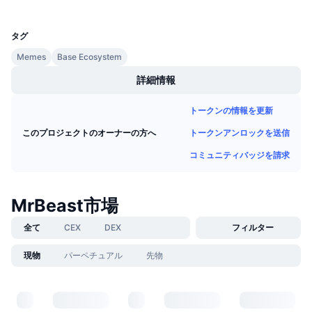
UCID
今後の販売予定
33564
ファンディングレート
学んで稼ぐ
タグ
Memes
Base Ecosystem
カレンダー
詳細情報
ICOカレンダー
トークンの情報を更新
イベントカレンダー
トークンアンロックを送信
このプロジェクトのオーナーの方へ
コミュニティバッジを請求
MrBeast市場
全て
CEX
DEX
フィルター
現物
パーペチュアル
先物