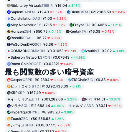
Ribbita by Virtuals
TIBBIR
¥16.04
5.16%
Sapien
SAPIEN
¥12.40
Diem
DIEM
¥212,186.50
1.52%
3.84%
Constellation
DAG
¥1.00
4.23%
Mey Network
MEY
¥7.15
Freysa
FAI
¥0.4066
1.57%
11.21%
Horizen
ZEN
¥650.75
Keeta
KTA
¥16.08
0.43%
0.72%
Recall
RECALL
¥6.27
6.06%
PoSciDonDAO
SCI
¥6.36
4.25%
COMMON
COMMON
¥0.01053
ivault
IVT
¥2.02
1.73%
3.10%
Spheron Network
SPON
¥0.07643
44.98%
Roost Coin
ROOST
¥0.02321
1.43%
最も閲覧数の多い暗号資産
Casper
CSPR
¥0.2894
ZIGChain
ZIG
¥6.38
3.83%
0.16%
ビットコイン
BTC
¥10,192,438.39
0.91%
XRP
XRP
¥167.49
0.88%
イーサリアム
ETH
¥301,282.06
Pi
PI
¥14.51
2.25%
10.67%
ソラナ
SOL
¥11,688.44
カルダノ
ADA
¥30.11
0.69%
0.62%
Hyperliquid
HYPE
¥8,993.20
3.86%
Zcash
ZEC
¥80,536.98
1.26%
シバイヌ
SHIB
¥0.0007775
0.52%
Pump.fun
PUMP
¥0.3782
0.71%