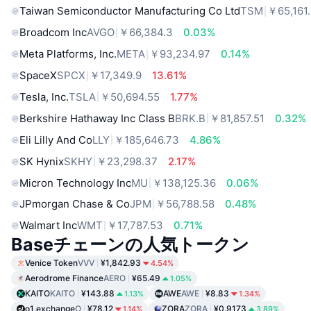
Taiwan Semiconductor Manufacturing Co Ltd
TSM
￥65,161
Broadcom Inc
AVGO
￥66,384.3
0.03%
Meta Platforms, Inc.
META
￥93,234.97
0.14%
SpaceX
SPCX
￥17,349.9
13.61%
Tesla, Inc.
TSLA
￥50,694.55
1.77%
Berkshire Hathaway Inc Class B
BRK.B
￥81,857.51
0.32%
Eli Lilly And Co
LLY
￥185,646.73
4.86%
SK Hynix
SKHY
￥23,298.37
2.17%
Micron Technology Inc
MU
￥138,125.36
0.06%
JPmorgan Chase & Co
JPM
￥56,788.58
0.48%
Walmart Inc
WMT
￥17,787.53
0.71%
Baseチェーンの人気トークン
Venice Token
VVV
¥1,842.93
4.54%
Aerodrome Finance
AERO
¥65.49
1.05%
KAITO
KAITO
¥143.88
AWE
AWE
¥8.83
1.13%
1.34%
o1.exchange
O
¥78.12
ZORA
ZORA
¥0.9173
1.14%
3.89%