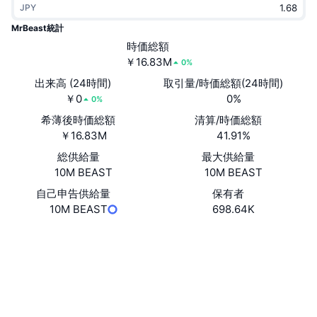
JPY
トレンド
暗号資産ETF
学ぶ
CMC MCP
MrBeast統計
新着
時価総額
ビットコインETF
x402
ニュース
￥16.83M
0%
クリプト
イーサリアムETF
出来高 (24時間)
取引量/時価総額(24時間)
アカデミー
￥0
0%
0%
政治
希薄後時価総額
清算/時価総額
テクニカル分析
リサーチ
￥16.83M
41.91%
スポーツ
総供給量
最大供給量
RSI
ビデオ一覧
10M BEAST
10M BEAST
ファイナンス
MACD
自己申告供給量
保有者
暗号資産用語集
10M BEAST
698.64K
テック
ウェブサイト
Website
デリバティブ
キャンペーン
ソーシャルメディア
NFT
概要
エアドロップ
コントラクト一覧
0x82ae...A9F923
エクスプローラー
basescan.org
NFT総合統計
清算
ダイヤモンド・リワード
ウォレット