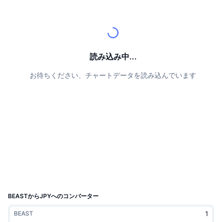
トップトレーダー
記事一覧
取引所の流入/流出
DEX API
コンバーター
リーダーボード
現物
センチメント
エンタープライズ
ニュースレター
インジケーター
トレンド
デリバティブ
料金
CMC Launch
読み込み中...
上場予定
恐怖と強欲指数・
お待ちください、チャートデータを読み込んでいます
リソース
CMCラボ
最近追加されたコイン
アルトコインシーズンインデックス
CMC Max
上昇率上位＆下落率上位
市場サイクル指標
ドキュメンテーション
トップニュース
訪問数最多
ビットコインのドミナンス
よくある質問
Telegramボット
コミュニティセンチメント
CoinMarketCap 20インデックス
AIインテグレーション
広告掲載について
チェーンランキング
CoinMarketCap 100インデックス
CMCエージェントハブ
BEASTからJPYへのコンバーター
予測市場
ETFフロー
サイトウィジェット
BEAST
スキルマーケットプレイス