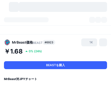
暗号資産
ダッシュボード
暗号資産
DexScan
市場数
ランキング
MrBeast
価格
1K
#6923
BEAST
￥1.68
0%
(
24h
)
シグナル
取引所
カテゴリー
New
市況概要
人気急上昇
コミュニティ
過去のスナップショット
現物市場
中央集権型取引所
BEASTを購入
新規
フィード
API
トークンのロック解除
暗号資産の数
現物
MrBeast対JPYチャート
値上がり銘柄
トピック
利回り
プロダクト
ビットコイントレジャリー
デリバティブ
API
ミームエクスプローラー
ライブ
実世界資産
BNBトレジャリー
プロダクト
暗号資産API
分散型取引所