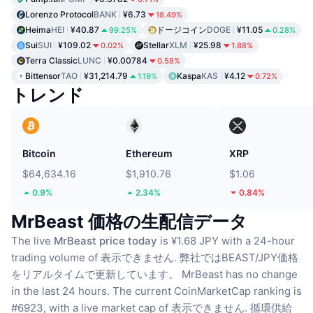
Lorenzo Protocol
BANK
¥6.73
18.49%
Heima
HEI
¥40.87
ドージコイン
DOGE
¥11.05
99.25%
0.28%
Sui
SUI
¥109.02
Stellar
XLM
¥25.98
0.02%
1.88%
Terra Classic
LUNC
¥0.00784
0.58%
Bittensor
TAO
¥31,214.79
Kaspa
KAS
¥4.12
1.19%
0.72%
トレンド
Bitcoin
Ethereum
XRP
$64,634.16
$1,910.76
$1.06
0.9%
2.34%
0.84%
MrBeast 価格の生配信データ
The live
MrBeast price today
is ¥1.68 JPY with a 24-hour
trading volume of 表示できません.
弊社ではBEAST/JPY価格
をリアルタイムで更新しています。
MrBeast has no change
in the last 24 hours.
The current CoinMarketCap ranking is
#6923, with a live market cap of 表示できません.
循環供給