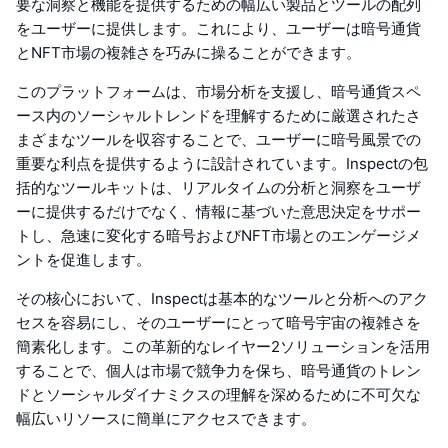
要な洞察と機能を提供するための幅広い製品とツールの配列
をユーザーに提供します。これにより、ユーザーは暗号通貨
とNFT市場の複雑さを巧みに操ることができます。
このプラットフォームは、市場分析を支援し、暗号通貨スペ
ース内のソーシャルトレンドを理解するために厳選されたさ
まざまなツールを収容することで、ユーザーに暗号風景での
重要な利点を提供するように設計されています。Inspectの包
括的なツールキットは、リアルタイムの分析と洞察をユーザ
ーに提供するだけでなく、情報に基づいた意思決定をサポー
トし、急速に変化する暗号およびNFT市場とのエンゲージメ
ントを促進します。
その核心において、Inspectは基本的なツールと分析へのアク
セスを容易にし、そのユーザーにとって暗号宇宙の複雑さを
簡素化します。この革新的なレイヤー2ソリューションを活用
することで、個人は市場で競争力を保ち、暗号通貨のトレン
ドとソーシャルダイナミクスの理解を深めるために不可欠な
幅広いリソースに簡単にアクセスできます。