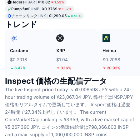
Hedera
HBAR
¥10.82
1.53%
Pump.fun
PUMP
¥0.3769
1.32%
チェーンリンク
LINK
¥1,299.05
0.50%
トレンド
Cardano
XRP
Heima
$0.2018
$1.04
$0.2088
6.47%
3.16%
20.92%
Inspect 価格の生配信データ
The live
Inspect price today
is ¥0.006598 JPY with a 24-
hour trading volume of ¥23,067.04 JPY.
弊社ではINSP/JPY
価格をリアルタイムで更新しています。
Inspect価格は過去
24時間で27.34%上昇しています。
The current
CoinMarketCap ranking is #3359, with a live market cap of
¥5,267,390 JPY.
コインの循環供給量は798,366,803 INSP
and a max. supply of 1,000,000,000 INSP coins.