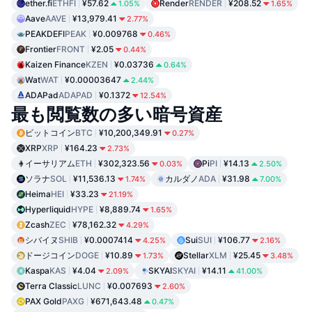
ether.fi
ETHFI
¥57.62
Render
RENDER
¥208.52
1.05%
1.65%
Aave
AAVE
¥13,979.41
2.77%
PEAKDEFI
PEAK
¥0.009768
0.46%
Frontier
FRONT
¥2.05
0.44%
Kaizen Finance
KZEN
¥0.03736
0.64%
Wat
WAT
¥0.00003647
2.44%
ADAPad
ADAPAD
¥0.1372
12.54%
最も閲覧数の多い暗号資産
ビットコイン
BTC
¥10,200,349.91
0.27%
XRP
XRP
¥164.23
2.73%
イーサリアム
ETH
¥302,323.56
Pi
PI
¥14.13
0.03%
2.50%
ソラナ
SOL
¥11,536.13
カルダノ
ADA
¥31.98
1.74%
7.00%
Heima
HEI
¥33.23
21.19%
Hyperliquid
HYPE
¥8,889.74
1.65%
Zcash
ZEC
¥78,162.32
4.29%
シバイヌ
SHIB
¥0.0007414
Sui
SUI
¥106.77
4.25%
2.16%
ドージコイン
DOGE
¥10.89
Stellar
XLM
¥25.45
1.73%
3.48%
Kaspa
KAS
¥4.04
SKYAI
SKYAI
¥14.11
2.09%
41.00%
Terra Classic
LUNC
¥0.007693
2.60%
PAX Gold
PAXG
¥671,643.48
0.47%