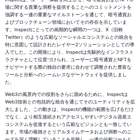
場に関する貴重な洞察を提供することへのコミットメントを
強調する一連の重要なマイルストーンを通じて、暗号通貨お
よびブロックチェーン領域においてその存在を示していま
す。Inspectにとっての画期的な瞬間の一つは、X（旧称
Twitter）のような広範なソーシャルエコシステムとの統合を
特に意図して設計されたレイヤー2ソリューションとしての導
入でした。この開発により、Inspectは先駆的なインフラスト
ラクチャとして位置づけられ、ユーザーに暗号通貨とNFTを
ナビゲートする際の独自の要求に合わせて調整された豊富な
ツールと分析へのシームレスなゲートウェイを提供しまし
た。
Web3の風景内での役割をさらに固めるために、Inspectは
Web3技術との包括的な統合を通じてそのユーティリティを拡
大しました。この動きは、Inspectの機能の範囲を広げるだけ
でなく、より相互接続されアクセスしやすいデジタル資産エ
コシステムを促進するという広範なビジョンとも一致してい
ます。市場の複雑さとリアルタイムデータおよび洞察へのニ
ーズを深く理解していることを反映し、一連の分析ツールと