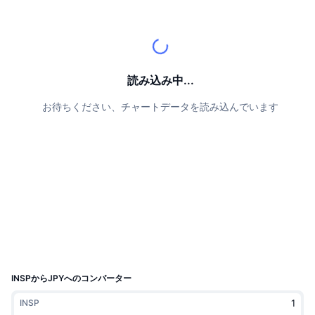
トップトレーダー
記事一覧
取引所の流入/流出
DEX API
コンバーター
リーダーボード
現物
センチメント
エンタープライズ
ニュースレター
インジケーター
トレンド
デリバティブ
料金
CMC Launch
読み込み中...
上場予定
恐怖と強欲指数・
お待ちください、チャートデータを読み込んでいます
リソース
CMCラボ
最近追加されたコイン
アルトコインシーズンインデックス
CMC Max
上昇率上位＆下落率上位
市場サイクル指標
ドキュメンテーション
トップニュース
訪問数最多
ビットコインのドミナンス
よくある質問
Telegramボット
コミュニティセンチメント
CoinMarketCap 20インデックス
AIインテグレーション
広告掲載について
チェーンランキング
CoinMarketCap 100インデックス
CMCエージェントハブ
INSPからJPYへのコンバーター
予測市場
ETFフロー
サイトウィジェット
INSP
スキルマーケットプレイス