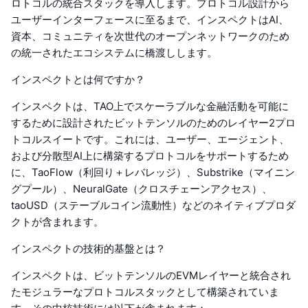
ロトコルの統合スタックを導入します。プロトコル設計から
ユーザーインターフェースに至るまで、インスペクトはAI、
資本、コミュニティを次世代のオープンネットワークのため
の統一されたエコシステムに橋渡しします。
インスペクトとは何ですか？
インスペクトは、TAO上でスケーラブルな金融活動を可能に
するために設計されたビットテンソルのためのレイヤー2プロ
トコルスイートです。これには、ユーザー、エージェント、
および分散型AI上に構築するプロトコルをサポートするため
に、TaoFlow（利回り＋レバレッジ）、Substrike（マイニン
グプール）、NeuralGate（クロスチェーンアクセス）、
taoUSD（ステーブルコイン流動性）などのネイティブプロダ
クトが含まれます。
インスペクトの技術的基盤とは？
インスペクトは、ビットテンソルのEVMレイヤーと統合され
たモジュラーなプロトコルスタックとして構築されていま