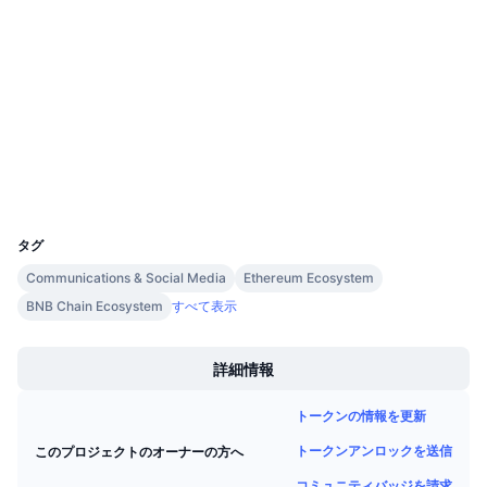
コントラクト一覧
今後の販売予定
ファンディングレート
学んで稼ぐ
3.8
評価(CertiK)
監査
カレンダー
etherscan.io
エクスプローラー
ICOカレンダー
ウォレット
UCID
イベントカレンダー
28610
タグ
Communications & Social Media
Ethereum Ecosystem
BNB Chain Ecosystem
すべて表示
Boost
詳細情報
トークンの情報を更新
トークンアンロックを送信
このプロジェクトのオーナーの方へ
コミュニティバッジを請求