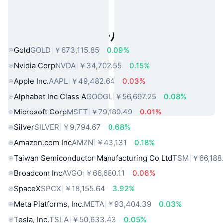
人気のリアルワールドアセット
Gold
GOLD
￥673,115.85
0.09%
Nvidia Corp
NVDA
￥34,702.55
0.15%
Apple Inc.
AAPL
￥49,482.64
0.03%
Alphabet Inc Class A
GOOGL
￥56,697.25
0.08%
Microsoft Corp
MSFT
￥79,189.49
0.01%
Silver
SILVER
￥9,794.67
0.68%
Amazon.com Inc
AMZN
￥43,131
0.18%
Taiwan Semiconductor Manufacturing Co Ltd
TSM
￥66,188
Broadcom Inc
AVGO
￥66,680.11
0.06%
SpaceX
SPCX
￥18,155.64
3.92%
Meta Platforms, Inc.
META
￥93,404.39
0.03%
Tesla, Inc.
TSLA
￥50,633.43
0.05%