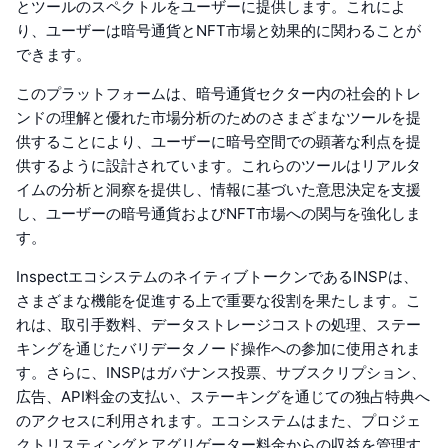
とツールのスペクトルをユーザーに提供します。これによ
り、ユーザーは暗号通貨とNFT市場と効果的に関わることが
できます。
このプラットフォームは、暗号通貨セクター内の社会的トレ
ンドの理解と優れた市場分析のためのさまざまなツールを提
供することにより、ユーザーに暗号空間での顕著な利点を提
供するように設計されています。これらのツールはリアルタ
イムの分析と洞察を提供し、情報に基づいた意思決定を支援
し、ユーザーの暗号通貨およびNFT市場への関与を強化しま
す。
InspectエコシステムのネイティブトークンであるINSPは、
さまざまな機能を促進する上で重要な役割を果たします。こ
れは、取引手数料、データストレージコストの処理、ステー
キングを通じたバリデータノード操作への参加に使用されま
す。さらに、INSPはガバナンス投票、サブスクリプション、
広告、API料金の支払い、ステーキングを通じての独占特典へ
のアクセスに利用されます。エコシステムはまた、プロジェ
クトリスティングとアグリゲーター料金からの収益を管理す