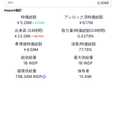
JPY
トレンド
暗号資産ETF
学ぶ
CMC MCP
Inspect統計
新着
時価総額
アンロック済時価総額
ビットコインETF
x402
ニュース
￥5.26M
￥6.17M
27.34%
クリプト
イーサリアムETF
出来高 (24時間)
取引量/時価総額(24時間)
アカデミー
￥23.06K
0.4379%
80.15%
政治
希薄後時価総額
清算/時価総額
テクニカル分析
リサーチ
￥6.59M
77.78%
スポーツ
総供給量
最大供給量
RSI
ビデオ一覧
1B INSP
1B INSP
ファイナンス
MACD
循環供給量
保有者
暗号資産用語集
798.36M INSP
15.49K
テック
Website
Whitepaper
デリバティブ
キャンペーン
ウェブサイト
NFT
概要
エアドロップ
ソーシャルメディア
NFT総合統計
清算
ダイヤモンド・リワード
0x186e...C0b457