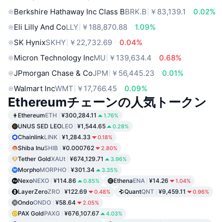
Berkshire Hathaway Inc Class B
BRK.B
￥83,139.1
0.02%
Eli Lilly And Co
LLY
￥188,870.88
1.09%
SK Hynix
SKHY
￥22,732.69
0.04%
Micron Technology Inc
MU
￥139,634.4
0.68%
JPmorgan Chase & Co
JPM
￥56,445.23
0.01%
Walmart Inc
WMT
￥17,766.45
0.09%
Ethereumチェーンの人気トークン
Ethereum
ETH
¥300,284.11
1.76%
UNUS SED LEO
LEO
¥1,544.65
0.28%
Chainlink
LINK
¥1,284.33
0.18%
Shiba Inu
SHIB
¥0.000762
2.80%
Tether Gold
XAUt
¥674,129.71
3.96%
Morpho
MORPHO
¥301.34
3.35%
Nexo
NEXO
¥114.86
Ethena
ENA
¥14.26
0.85%
1.04%
LayerZero
ZRO
¥122.69
Quant
QNT
¥9,459.11
0.48%
0.96%
Ondo
ONDO
¥58.64
2.05%
PAX Gold
PAXG
¥676,107.67
4.03%