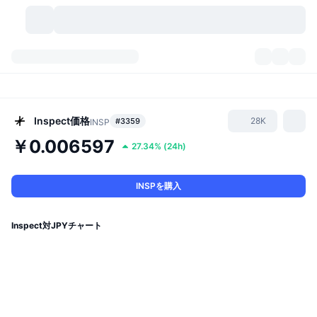
暗号資産
ダッシュボード
暗号資産
DexScan
市場数
ランキング
Inspect
価格
28K
#3359
INSP
￥0.006597
27.34%
(
24h
)
シグナル
取引所
カテゴリー
New
市況概要
人気急上昇
コミュニティ
過去のスナップショット
現物市場
中央集権型取引所
INSPを購入
新規
フィード
API
トークンのロック解除
暗号資産の数
現物
Inspect対JPYチャート
値上がり銘柄
トピック
利回り
プロダクト
ビットコイントレジャリー
デリバティブ
API
ミームエクスプローラー
ライブ
実世界資産
BNBトレジャリー
プロダクト
暗号資産API
分散型取引所