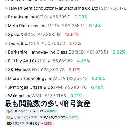
Taiwan Semiconductor Manufacturing Co Ltd
TSM
￥65,176
Broadcom Inc
AVGO
￥66,399.7
0.03%
Meta Platforms, Inc.
META
￥93,256.61
0.14%
SpaceX
SPCX
￥17,353.93
13.61%
Tesla, Inc.
TSLA
￥50,706.32
1.77%
Berkshire Hathaway Inc Class B
BRK.B
￥81,876.51
0.32%
Eli Lilly And Co
LLY
￥185,689.82
4.86%
SK Hynix
SKHY
￥23,303.78
2.17%
Micron Technology Inc
MU
￥138,157.42
0.06%
JPmorgan Chase & Co
JPM
￥56,801.76
0.48%
Walmart Inc
WMT
￥17,791.66
0.71%
最も閲覧数の多い暗号資産
ZIGChain
ZIG
¥6.38
0.16%
ビットコイン
BTC
¥10,196,718.02
0.87%
XRP
XRP
¥165.00
1.85%