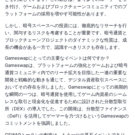
き付け、ゲームおよびブロックチェーンコミュニティでのプ
ラットフォームの採用を増やす可能性があります。
しかし、暗号スペースへの投資には、徹底的なリサーチを行
い、関与するリスクを考慮することが重要です。暗号通貨と
ブロックチェーンプロジェクトのダイナミックな性質は、成
長の機会がある一方で、認識すべきリスクも存在します。
Gameswapにとっての主要なイベントは何ですか？
Gameswapは、プラットフォームの強化とゲームおよび暗号
通貨コミュニティ内でのリーチ拡大を目指した一連の重要な
開発と戦略的な動きを通じて、デジタル資産取引スペースに
おいてその存在を示しました。Gameswapにとっての画期的
な瞬間の一つは、暗号通貨を使用してゲーム内資産のシーム
レスな取引と現金化を促進するために設計された分散型取引
所（DEX）の導入でした。この開発は、分散型ファイナンス
（DeFi）を活用してゲーマーを力づけるというGameswapの
コミットメントを強調しました。
GSWAPトークンの創造は、もう一つの基石イベントであり、