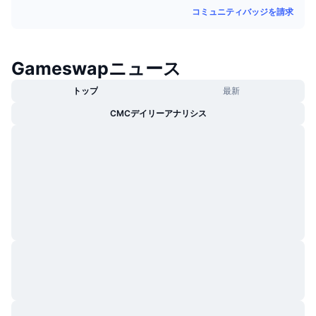
トレンド
コミュニティバッジを請求
暗号資産ETF
学ぶ
CMC MCP
新着
ビットコインETF
x402
ニュース
Gameswapニュース
クリプト
イーサリアムETF
トップ
最新
アカデミー
政治
CMCデイリーアナリシス
テクニカル分析
リサーチ
スポーツ
RSI
ビデオ一覧
ファイナンス
MACD
暗号資産用語集
テック
デリバティブ
キャンペーン
NFT
概要
エアドロップ
NFT総合統計
清算
ダイヤモンド・リワード