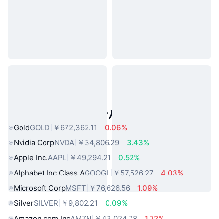
人気のリアルワールドアセット
Gold
GOLD
￥672,362.11
0.06%
Nvidia Corp
NVDA
￥34,806.29
3.43%
Apple Inc.
AAPL
￥49,294.21
0.52%
Alphabet Inc Class A
GOOGL
￥57,526.27
4.03%
Microsoft Corp
MSFT
￥76,626.56
1.09%
Silver
SILVER
￥9,802.21
0.09%
Amazon.com Inc
AMZN
￥43,024.78
1.72%