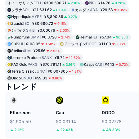
イーサリアム
ETH
¥300,590.71
Pi
PI
¥14.76
2.18%
9.28%
ソラナ
SOL
¥11,631.62
カルダノ
ADA
¥29.58
0.04%
1.35%
Hyperliquid
HYPE
¥8,890.88
0.27%
Zcash
ZEC
¥80,680.72
0.15%
シバイヌ
SHIB
¥0.00076
2.03%
Pump.fun
PUMP
¥0.3728
Heima
HEI
¥57.04
2.74%
96.35%
Sui
SUI
¥108.05
ドージコイン
DOGE
¥11.00
0.58%
0.06%
Stellar
XLM
¥25.56
2.52%
Lorenzo Protocol
BANK
¥6.72
12.62%
PAX Gold
PAXG
¥670,791.11
Kaspa
KAS
¥4.13
3.16%
0.73%
Terra Classic
LUNC
¥0.007805
1.31%
Ondo
ONDO
¥59.03
0.66%
トレンド
Ethereum
Cap
DODO
$1,905.59
$0.03194
$0.02778
2.12%
22.43%
48.33%