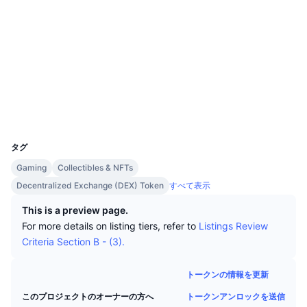
トップトレーダー
記事一覧
取引所の流入/流出
DEX API
コンバーター
リーダーボード
現物
ソーシャルメディア
センチメント
エンタープライズ
ニュースレター
インジケーター
トレンド
デリバティブ
コントラクト一覧
0xaac4...0ef8b2
etherscan.io
料金
CMC Launch
エクスプローラー
上場予定
恐怖と強欲指数・
ウォレット
リソース
CMCラボ
最近追加されたコイン
アルトコインシーズンインデックス
UCID
7588
CMC Max
上昇率上位＆下落率上位
市場サイクル指標
タグ
ドキュメンテーション
Gaming
Collectibles & NFTs
トップニュース
訪問数最多
ビットコインのドミナンス
Decentralized Exchange (DEX) Token
すべて表示
よくある質問
Telegramボット
This is a preview page.
コミュニティセンチメント
CoinMarketCap 20インデックス
For more details on listing tiers, refer to
Listings Review
AIインテグレーション
広告掲載について
Criteria Section B - (3).
チェーンランキング
CoinMarketCap 100インデックス
CMCエージェントハブ
トークンの情報を更新
予測市場
ETFフロー
サイトウィジェット
スキルマーケットプレイス
トークンアンロックを送信
このプロジェクトのオーナーの方へ