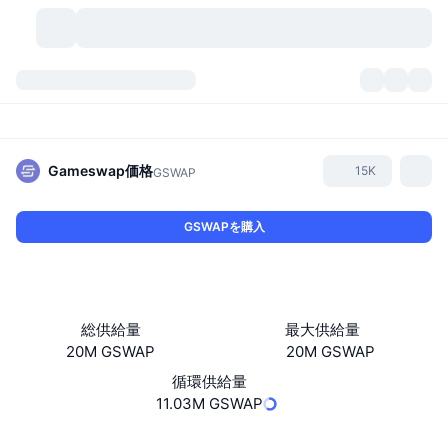
暗号資産
ダッシュボード
暗号資産
DexScan
市場数
ランキング
Gameswap
価格
15K
GSWAP
シグナル
取引所
カテゴリー
New
市況概要
GSWAPを購入
人気急上昇
コミュニティ
過去のスナップショット
現物市場
中央集権型取引所
新規
フィード
API
トークンのロック解除
暗号資産の数
現物
総供給量
最大供給量
20M GSWAP
20M GSWAP
値上がり銘柄
トピック
利回り
プロダクト
ビットコイントレジャリー
デリバティブ
API
循環供給量
ミームエクスプローラー
11.03M GSWAP
ライブ
実世界資産
BNBトレジャリー
プロダクト
暗号資産API
分散型取引所
ウェブサイト
Website