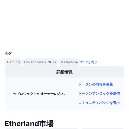
コントラクト一覧
今後の販売予定
ファンディングレート
学んで稼ぐ
3.4
評価(CertiK)
etherscan.io
エクスプローラー
カレンダー
ウォレット
ICOカレンダー
UCID
9492
タグ
イベントカレンダー
Gaming
Collectibles & NFTs
Metaverse
すべて表示
詳細情報
トークンの情報を更新
トークンアンロックを送信
このプロジェクトのオーナーの方へ
コミュニティバッジを請求
Etherland市場