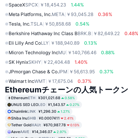
SpaceX
SPCX
￥18,454.23
1.44%
Meta Platforms, Inc.
META
￥93,045.28
0.36%
Tesla, Inc.
TSLA
￥50,858.68
0.54%
Berkshire Hathaway Inc Class B
BRK.B
￥82,649.22
0.48
Eli Lilly And Co
LLY
￥188,940.89
0.13%
Micron Technology Inc
MU
￥140,766.46
0.88%
SK Hynix
SKHY
￥22,404.48
1.40%
JPmorgan Chase & Co
JPM
￥56,613.95
0.37%
Walmart Inc
WMT
￥17,675.04
0.37%
Ethereumチェーンの人気トークン
Ethereum
ETH
¥301,021.68
0.58%
UNUS SED LEO
LEO
¥1,543.57
0.27%
Chainlink
LINK
¥1,296.30
1.27%
Shiba Inu
SHIB
¥0.0007411
2.41%
Tether Gold
XAUt
¥670,987.78
0.13%
Aave
AAVE
¥14,346.07
2.97%