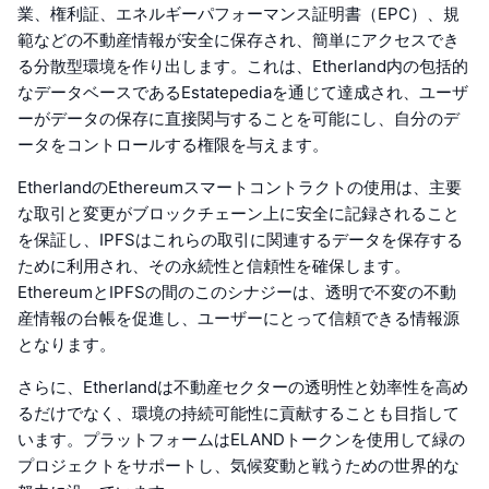
業、権利証、エネルギーパフォーマンス証明書（EPC）、規
範などの不動産情報が安全に保存され、簡単にアクセスでき
る分散型環境を作り出します。これは、Etherland内の包括的
なデータベースであるEstatepediaを通じて達成され、ユーザ
ーがデータの保存に直接関与することを可能にし、自分のデ
ータをコントロールする権限を与えます。
EtherlandのEthereumスマートコントラクトの使用は、主要
な取引と変更がブロックチェーン上に安全に記録されること
を保証し、IPFSはこれらの取引に関連するデータを保存する
ために利用され、その永続性と信頼性を確保します。
EthereumとIPFSの間のこのシナジーは、透明で不変の不動
産情報の台帳を促進し、ユーザーにとって信頼できる情報源
となります。
さらに、Etherlandは不動産セクターの透明性と効率性を高め
るだけでなく、環境の持続可能性に貢献することも目指して
います。プラットフォームはELANDトークンを使用して緑の
プロジェクトをサポートし、気候変動と戦うための世界的な