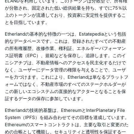
ELANDを利用しています。このトークンは分散型で、所有権
が分散され、固定された低い総供給量を持ち、すでに75％以
上のトークンが流通しており、投資家に安定性を提供するこ
とを目指しています。
Etherlandの基本的な特徴の一つは、Estatepediaという包括
的なデータベースです。これは、登録されたすべての不動産
の所有権履歴、改修作業、権利証、エネルギーパフォーマン
ス証明書（EPC）、規範などを保存し、追跡します。このイ
ニシアチブは、不動産情報へのアクセスを民主化するだけで
なく、ユーザーにデータ管理の権限を与えることで、ユーザ
ーを力づけます。これにより、Etherlandは単なるプラットフ
ォームではなく、不動産市場のすべてのステークホルダーが
この新しいエコシステムの直接的なアクターとなることを保
証するデータの保存に参加しています。
Etherlandの技術的基盤は、EthereumとInterPlanetary File
System（IPFS）を組み合わせてその目標を達成しています。
Ethereumのスマートコントラクトは、主要な取引と変更のた
めの台帳として機能し、セキュリティと透明性を保証する一