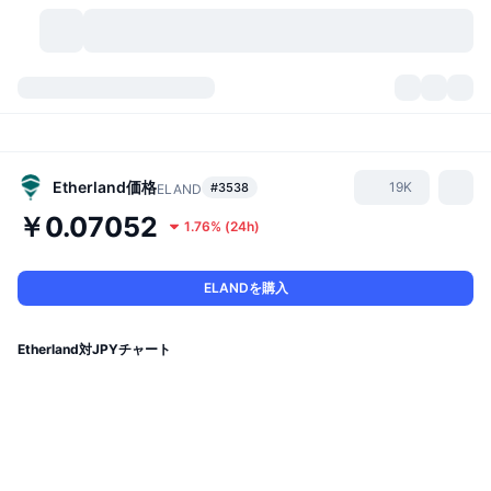
暗号資産
ダッシュボード
暗号資産
DexScan
市場数
ランキング
Etherland
価格
19K
#3538
ELAND
￥0.07052
1.76%
(
24h
)
シグナル
取引所
カテゴリー
New
市況概要
人気急上昇
コミュニティ
過去のスナップショット
現物市場
中央集権型取引所
ELANDを購入
新規
フィード
API
トークンのロック解除
暗号資産の数
現物
Etherland対JPYチャート
値上がり銘柄
トピック
利回り
プロダクト
ビットコイントレジャリー
デリバティブ
API
ミームエクスプローラー
ライブ
実世界資産
BNBトレジャリー
プロダクト
暗号資産API
分散型取引所