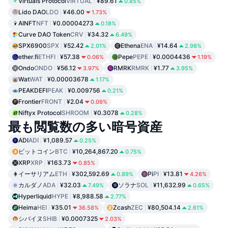
Virtuals Protocol
VIRTUAL
¥89.61
0.85%
Lido DAO
LDO
¥46.00
1.73%
AINFT
NFT
¥0.00004273
0.18%
Curve DAO Token
CRV
¥34.32
6.49%
SPX6900
SPX
¥52.42
Ethena
ENA
¥14.64
2.01%
2.98%
ether.fi
ETHFI
¥57.38
Pepe
PEPE
¥0.0004436
0.06%
1.19%
Ondo
ONDO
¥56.12
RMRK
RMRK
¥1.77
3.97%
3.95%
Wat
WAT
¥0.00003678
1.17%
PEAKDEFI
PEAK
¥0.009756
0.21%
Frontier
FRONT
¥2.04
0.09%
Niftyx Protocol
SHROOM
¥0.3078
0.28%
最も閲覧数の多い暗号資産
ADI
ADI
¥1,089.57
0.25%
ビットコイン
BTC
¥10,264,867.20
0.75%
XRP
XRP
¥163.73
0.85%
イーサリアム
ETH
¥302,592.69
Pi
PI
¥13.81
0.89%
4.26%
カルダノ
ADA
¥32.03
ソラナ
SOL
¥11,632.99
7.49%
0.65%
Hyperliquid
HYPE
¥8,988.58
2.77%
Heima
HEI
¥35.01
Zcash
ZEC
¥80,504.14
36.58%
2.61%
シバイヌ
SHIB
¥0.0007325
2.03%