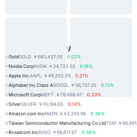
人気のリアルワールドアセット
Gold
GOLD
￥683,437.58
0.02%
Nvidia Corp
NVDA
￥34,723.02
0.16%
Apple Inc.
AAPL
￥49,352.38
0.21%
Alphabet Inc Class A
GOOGL
￥56,707.35
0.13%
Microsoft Corp
MSFT
￥78,869.47
0.33%
Silver
SILVER
￥10,184.63
0.14%
Amazon.com Inc
AMZN
￥43,255.96
0.36%
Taiwan Semiconductor Manufacturing Co Ltd
TSM
￥66,461
Broadcom Inc
AVGO
￥66,817.67
0.36%