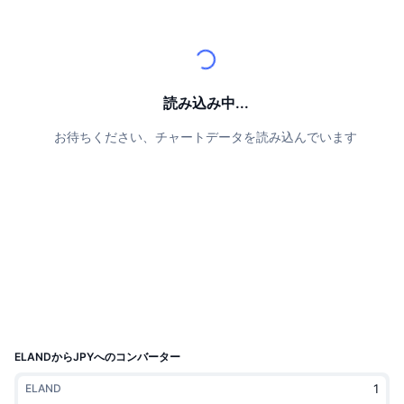
トップトレーダー
記事一覧
取引所の流入/流出
DEX API
コンバーター
リーダーボード
現物
センチメント
エンタープライズ
ニュースレター
インジケーター
トレンド
デリバティブ
料金
CMC Launch
読み込み中...
上場予定
恐怖と強欲指数・
お待ちください、チャートデータを読み込んでいます
リソース
CMCラボ
最近追加されたコイン
アルトコインシーズンインデックス
CMC Max
上昇率上位＆下落率上位
市場サイクル指標
ドキュメンテーション
トップニュース
訪問数最多
ビットコインのドミナンス
よくある質問
Telegramボット
コミュニティセンチメント
CoinMarketCap 20インデックス
AIインテグレーション
広告掲載について
チェーンランキング
CoinMarketCap 100インデックス
CMCエージェントハブ
ELANDからJPYへのコンバーター
予測市場
ETFフロー
サイトウィジェット
ELAND
スキルマーケットプレイス