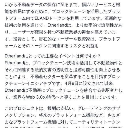
いから不動産データの保存に至るまで、幅広いサービスと機
能を容易にするために、ブロックチェーンを活用したプラッ
トフォーム内でELANDトークンを利用しています。革新的な
技術の使用を通じて、Etherlandは、より効率的で透明性があ
り、ユーザーが権限を持つ不動産業界の舞台を整えていま
す。投資として、潜在的なユーザーや投資家は、プラットフ
ォームとそのトークンに関連するリスクと利益を
Etherlandにとっての主要なイベントは何ですか？
Etherlandは、ブロックチェーン技術を活用して不動産物件と
それに関連する法的文書の透明性と追跡可能性を向上させる
ことにより、不動産セクターを変革することを目指すブロッ
クチェーンイニシアチブです。4月9日に設立されて以来、
Etherlandは不動産にブロックチェーンを統合する先駆者とし
て、業界をWeb 3.0の時代へと導くことを目指しています。
このプロジェクトは、報酬の支払い、グレーディングのサブ
スクリプション、将来のプラットフォーム機能など、さまざ
まなプラットフォーム機能に対してユーティリティトークン