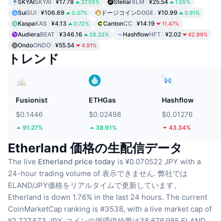
SKYAI
SKYAI
¥17.78
Stellar
XLM
¥25.54
37.55%
1.05%
Sui
SUI
¥106.69
ドージコイン
DOGE
¥10.99
0.37%
0.91%
Kaspa
KAS
¥4.13
Canton
CC
¥14.19
0.72%
11.47%
Audiera
BEAT
¥346.16
Hashflow
HFT
¥2.02
28.32%
42.99%
Ondo
ONDO
¥55.54
4.91%
トレンド
Fusionist
ETHGas
Hashflow
$0.1446
$0.02498
$0.01276
91.27%
38.91%
43.34%
Etherland 価格の生配信データ
The live
Etherland price today
is ¥0.070522 JPY with a
24-hour trading volume of 表示できません.
弊社では
ELAND/JPY価格をリアルタイムで更新しています。
Etherland is down 1.76% in the last 24 hours.
The current
CoinMarketCap ranking is #3538, with a live market cap of
¥2,727,573 JPY.
コインの循環供給量は38,676,985 ELAND