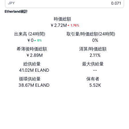
JPY
トレンド
暗号資産ETF
学ぶ
CMC MCP
Etherland統計
新着
時価総額
ビットコインETF
x402
ニュース
￥2.72M
1.76%
クリプト
イーサリアムETF
出来高 (24時間)
取引量/時価総額(24時間)
アカデミー
￥0
0%
0%
政治
希薄後時価総額
清算/時価総額
テクニカル分析
リサーチ
￥2.89M
2.11%
スポーツ
総供給量
最大供給量
RSI
ビデオ一覧
41.02M ELAND
--
ファイナンス
MACD
循環供給量
保有者
暗号資産用語集
38.67M ELAND
5.52K
テック
Website
Whitepaper
デリバティブ
キャンペーン
ウェブサイト
NFT
概要
エアドロップ
ソーシャルメディア
NFT総合統計
清算
ダイヤモンド・リワード
0x33e0...523205