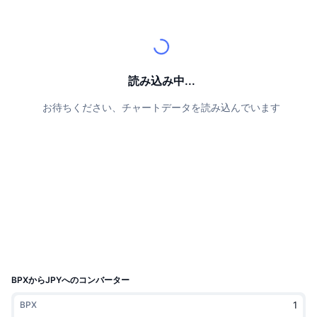
トップトレーダー
記事一覧
取引所の流入/流出
DEX API
コンバーター
リーダーボード
現物
センチメント
エンタープライズ
ニュースレター
インジケーター
トレンド
デリバティブ
料金
CMC Launch
読み込み中...
上場予定
恐怖と強欲指数・
お待ちください、チャートデータを読み込んでいます
リソース
CMCラボ
最近追加されたコイン
アルトコインシーズンインデックス
CMC Max
上昇率上位＆下落率上位
市場サイクル指標
ドキュメンテーション
トップニュース
訪問数最多
ビットコインのドミナンス
よくある質問
Telegramボット
コミュニティセンチメント
CoinMarketCap 20インデックス
AIインテグレーション
広告掲載について
チェーンランキング
CoinMarketCap 100インデックス
CMCエージェントハブ
BPXからJPYへのコンバーター
予測市場
ETFフロー
サイトウィジェット
BPX
スキルマーケットプレイス