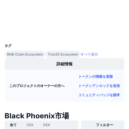
2.8
今後の販売予定
評価(CertiK)
ファンディングレート
学んで稼ぐ
bscscan.com
エクスプローラー
カレンダー
ウォレット
UCID
10720
ICOカレンダー
タグ
BNB Chain Ecosystem
Tron20 Ecosystem
すべて表示
イベントカレンダー
詳細情報
トークンの情報を更新
トークンアンロックを送信
このプロジェクトのオーナーの方へ
コミュニティバッジを請求
Black Phoenix市場
全て
CEX
DEX
フィルター