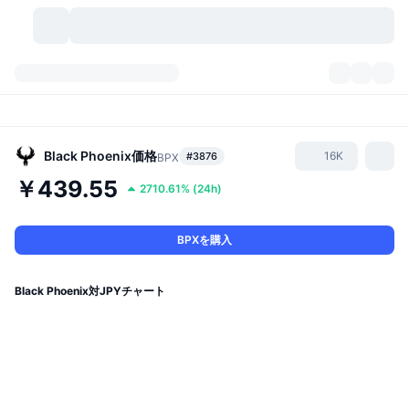
暗号資産
ダッシュボード
暗号資産
DexScan
市場数
ランキング
Black Phoenix
価格
16K
#3876
BPX
￥439.55
2710.61%
(
24h
)
シグナル
取引所
カテゴリー
New
市況概要
人気急上昇
コミュニティ
過去のスナップショット
現物市場
中央集権型取引所
BPXを購入
新規
フィード
API
トークンのロック解除
暗号資産の数
現物
Black Phoenix対JPYチャート
値上がり銘柄
トピック
利回り
プロダクト
ビットコイントレジャリー
デリバティブ
API
ミームエクスプローラー
ライブ
実世界資産
BNBトレジャリー
プロダクト
暗号資産API
分散型取引所