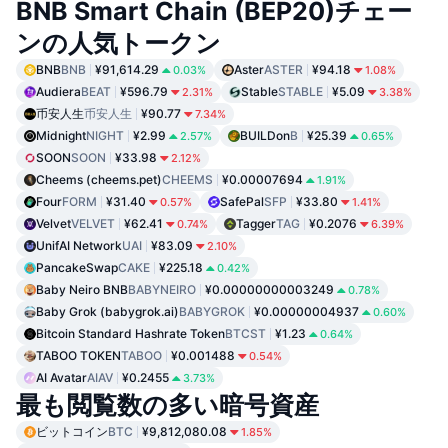
BNB Smart Chain (BEP20)チェー
ンの人気トークン
BNB
BNB
¥91,614.29
Aster
ASTER
¥94.18
0.03%
1.08%
Audiera
BEAT
¥596.79
Stable
STABLE
¥5.09
2.31%
3.38%
币安人生
币安人生
¥90.77
7.34%
Midnight
NIGHT
¥2.99
BUILDon
B
¥25.39
2.57%
0.65%
SOON
SOON
¥33.98
2.12%
Cheems (cheems.pet)
CHEEMS
¥0.00007694
1.91%
Four
FORM
¥31.40
SafePal
SFP
¥33.80
0.57%
1.41%
Velvet
VELVET
¥62.41
Tagger
TAG
¥0.2076
0.74%
6.39%
UnifAI Network
UAI
¥83.09
2.10%
PancakeSwap
CAKE
¥225.18
0.42%
Baby Neiro BNB
BABYNEIRO
¥0.00000000003249
0.78%
Baby Grok (babygrok.ai)
BABYGROK
¥0.00000004937
0.60%
Bitcoin Standard Hashrate Token
BTCST
¥1.23
0.64%
TABOO TOKEN
TABOO
¥0.001488
0.54%
AI Avatar
AIAV
¥0.2455
3.73%
最も閲覧数の多い暗号資産
ビットコイン
BTC
¥9,812,080.08
1.85%