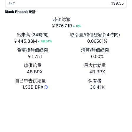
JPY
トレンド
暗号資産ETF
学ぶ
CMC MCP
Black Phoenix統計
新着
時価総額
ビットコインETF
x402
ニュース
￥676.71B
0%
クリプト
イーサリアムETF
出来高 (24時間)
取引量/時価総額(24時間)
アカデミー
￥445.38M
0.06581%
48.51%
政治
希薄後時価総額
清算/時価総額
テクニカル分析
リサーチ
￥1.75T
0.00%
スポーツ
総供給量
最大供給量
RSI
ビデオ一覧
4B BPX
4B BPX
ファイナンス
MACD
自己申告供給量
保有者
暗号資産用語集
1.53B BPX
30.41K
テック
ウェブサイト
Website
Whitepaper
デリバティブ
キャンペーン
NFT
ソーシャルメディア
概要
エアドロップ
NFT総合統計
0x4e22...c3d964
コントラクト一覧
清算
ダイヤモンド・リワード