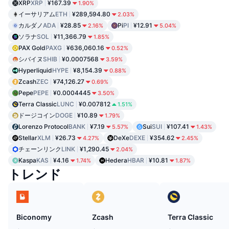
XRP
XRP
¥167.39
1.90%
イーサリアム
ETH
¥289,594.80
2.03%
カルダノ
ADA
¥28.85
Pi
PI
¥12.91
2.16%
5.04%
ソラナ
SOL
¥11,366.79
1.85%
PAX Gold
PAXG
¥636,060.16
0.52%
シバイヌ
SHIB
¥0.0007568
3.59%
Hyperliquid
HYPE
¥8,154.39
0.88%
Zcash
ZEC
¥74,126.27
0.69%
Pepe
PEPE
¥0.0004445
3.50%
Terra Classic
LUNC
¥0.007812
1.51%
ドージコイン
DOGE
¥10.89
1.79%
Lorenzo Protocol
BANK
¥7.19
Sui
SUI
¥107.41
5.57%
1.43%
Stellar
XLM
¥26.73
DeXe
DEXE
¥354.62
4.27%
2.45%
チェーンリンク
LINK
¥1,290.45
2.04%
Kaspa
KAS
¥4.16
Hedera
HBAR
¥10.81
1.74%
1.87%
トレンド
Biconomy
Zcash
Terra Classic