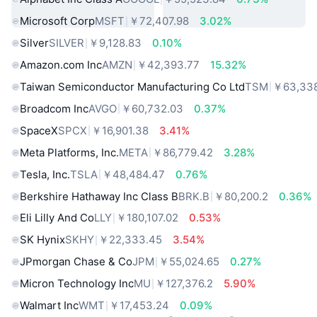
Microsoft Corp
MSFT
￥72,407.98
3.02%
Silver
SILVER
￥9,128.83
0.10%
Amazon.com Inc
AMZN
￥42,393.77
15.32%
Taiwan Semiconductor Manufacturing Co Ltd
TSM
￥63,338
Broadcom Inc
AVGO
￥60,732.03
0.37%
SpaceX
SPCX
￥16,901.38
3.41%
Meta Platforms, Inc.
META
￥86,779.42
3.28%
Tesla, Inc.
TSLA
￥48,484.47
0.76%
Berkshire Hathaway Inc Class B
BRK.B
￥80,200.2
0.36%
Eli Lilly And Co
LLY
￥180,107.02
0.53%
SK Hynix
SKHY
￥22,333.45
3.54%
JPmorgan Chase & Co
JPM
￥55,024.65
0.27%
Micron Technology Inc
MU
￥127,376.2
5.90%
Walmart Inc
WMT
￥17,453.24
0.09%