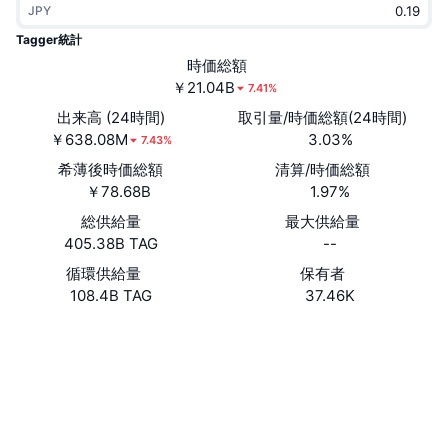
JPY
トレンド
暗号資産ETF
学ぶ
CMC MCP
Tagger統計
新着
時価総額
ビットコインETF
x402
ニュース
￥21.04B
7.41%
クリプト
イーサリアムETF
出来高 (24時間)
取引量/時価総額(24時間)
アカデミー
￥638.08M
3.03%
7.43%
政治
希薄後時価総額
清算/時価総額
テクニカル分析
リサーチ
￥78.68B
1.97%
スポーツ
総供給量
最大供給量
RSI
ビデオ一覧
405.38B TAG
--
ファイナンス
MACD
循環供給量
保有者
暗号資産用語集
108.4B TAG
37.46K
テック
ウェブサイト
Website
Whitepaper
デリバティブ
キャンペーン
ソーシャルメディア
NFT
概要
エアドロップ
コントラクト一覧
0x208b...682025
4.2
評価(CertiK)
NFT総合統計
清算
ダイヤモンド・リワード
エクスプローラー
bscscan.com