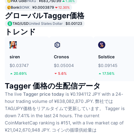
PAX Gold
PAXG
¥683,750.99
1.36%
Bonk
BONK
¥0.0003879
12.30%
グローバルTagger価格
TAG/USD
United States Dollar
$0.00123
トレンド
siren
Cronos
Solstice
$0.03747
$0.05004
$0.09145
20.69%
5.6%
17.56%
Tagger 価格の生配信データ
The live
Tagger price today
is ¥0.194112 JPY with a 24-
hour trading volume of ¥638,082,870 JPY.
弊社では
TAG/JPY価格をリアルタイムで更新しています。
Tagger is
down 7.41% in the last 24 hours.
The current
CoinMarketCap ranking is #151, with a live market cap of
¥21,042,670,948 JPY.
コインの循環供給量は