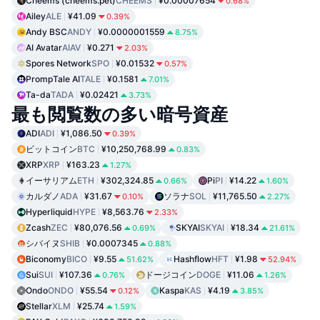
Cheems (cheems.pet)
CHEEMS
¥0.00007654
0.68%
Ailey
ALE
¥41.09
0.39%
Andy BSC
ANDY
¥0.0000001559
8.75%
AI Avatar
AIAV
¥0.271
2.03%
Spores Network
SPO
¥0.01532
0.57%
PrompTale AI
TALE
¥0.1581
7.01%
Ta-da
TADA
¥0.02421
3.73%
最も閲覧数の多い暗号資産
ADI
ADI
¥1,086.50
0.39%
ビットコイン
BTC
¥10,250,768.99
0.83%
XRP
XRP
¥163.23
1.27%
イーサリアム
ETH
¥302,324.85
Pi
PI
¥14.22
0.66%
1.60%
カルダノ
ADA
¥31.67
ソラナ
SOL
¥11,765.50
0.10%
2.27%
Hyperliquid
HYPE
¥8,563.76
2.33%
Zcash
ZEC
¥80,076.56
SKYAI
SKYAI
¥18.34
0.69%
21.61%
シバイヌ
SHIB
¥0.0007345
0.88%
Biconomy
BICO
¥9.55
Hashflow
HFT
¥1.98
51.62%
52.94%
Sui
SUI
¥107.36
ドージコイン
DOGE
¥11.06
0.76%
1.26%
Ondo
ONDO
¥55.54
Kaspa
KAS
¥4.19
0.12%
3.85%
Stellar
XLM
¥25.74
1.59%