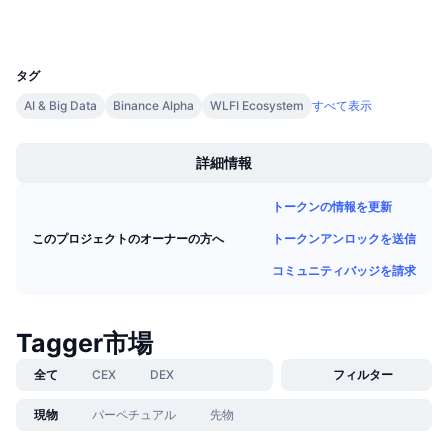
ウォレット
今後の販売予定
ファンディングレート
学んで稼ぐ
UCID
34958
タグ
カレンダー
AI & Big Data
Binance Alpha
WLFI Ecosystem
すべて表示
Boost
ICOカレンダー
詳細情報
イベントカレンダー
トークンの情報を更新
トークンアンロックを送信
このプロジェクトのオーナーの方へ
コミュニティバッジを請求
Tagger市場
全て
CEX
DEX
フィルター
現物
パーペチュアル
先物