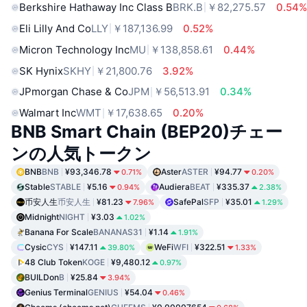
Berkshire Hathaway Inc Class B
BRK.B
￥82,275.57
0.54
Eli Lilly And Co
LLY
￥187,136.99
0.52%
Micron Technology Inc
MU
￥138,858.61
0.44%
SK Hynix
SKHY
￥21,800.76
3.92%
JPmorgan Chase & Co
JPM
￥56,513.91
0.34%
Walmart Inc
WMT
￥17,638.65
0.20%
BNB Smart Chain (BEP20)チェー
ンの人気トークン
BNB
BNB
¥93,346.78
Aster
ASTER
¥94.77
0.71%
0.20%
Stable
STABLE
¥5.16
Audiera
BEAT
¥335.37
0.94%
2.38%
币安人生
币安人生
¥81.23
SafePal
SFP
¥35.01
7.96%
1.29%
Midnight
NIGHT
¥3.03
1.02%
Banana For Scale
BANANAS31
¥1.14
1.91%
Cysic
CYS
¥147.11
WeFi
WFI
¥322.51
39.80%
1.33%
48 Club Token
KOGE
¥9,480.12
0.97%
BUILDon
B
¥25.84
3.94%
Genius Terminal
GENIUS
¥54.04
0.46%