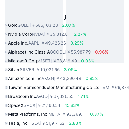
人気のリアルワールドアセット
Gold
GOLD
￥685,103.28
2.07%
Nvidia Corp
NVDA
￥35,312.81
2.27%
Apple Inc.
AAPL
￥49,426.26
0.29%
Alphabet Inc Class A
GOOGL
￥55,987.79
0.96%
Microsoft Corp
MSFT
￥78,819.49
0.03%
Silver
SILVER
￥10,031.66
3.05%
Amazon.com Inc
AMZN
￥43,290.48
0.82%
Taiwan Semiconductor Manufacturing Co Ltd
TSM
￥66,374
Broadcom Inc
AVGO
￥67,326.55
1.71%
SpaceX
SPCX
￥21,160.54
15.83%
Meta Platforms, Inc.
META
￥93,369.11
0.37%
Tesla, Inc.
TSLA
￥51,914.52
2.83%