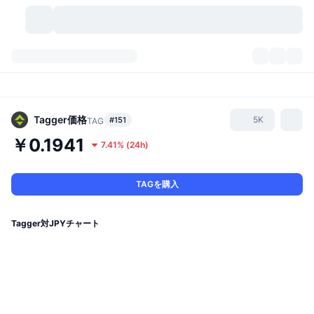
暗号資産
ダッシュボード
暗号資産
DexScan
市場数
ランキング
Tagger
価格
5K
#151
TAG
￥0.1941
7.41%
(
24h
)
シグナル
取引所
カテゴリー
New
市況概要
人気急上昇
コミュニティ
過去のスナップショット
現物市場
中央集権型取引所
TAGを購入
新規
フィード
API
トークンのロック解除
暗号資産の数
現物
Tagger対JPYチャート
値上がり銘柄
トピック
利回り
プロダクト
ビットコイントレジャリー
デリバティブ
API
ミームエクスプローラー
ライブ
実世界資産
BNBトレジャリー
プロダクト
暗号資産API
分散型取引所