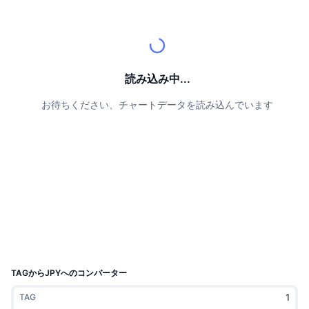
トップトレーダー
記事一覧
取引所の流入/流出
DEX API
コンバーター
リーダーボード
現物
センチメント
エンタープライズ
ニュースレター
インジケーター
トレンド
デリバティブ
料金
CMC Launch
読み込み中...
上場予定
恐怖と強欲指数・
お待ちください、チャートデータを読み込んでいます
リソース
CMCラボ
最近追加されたコイン
アルトコインシーズンインデックス
CMC Max
上昇率上位＆下落率上位
市場サイクル指標
ドキュメンテーション
トップニュース
訪問数最多
ビットコインのドミナンス
よくある質問
Telegramボット
コミュニティセンチメント
CoinMarketCap 20インデックス
AIインテグレーション
広告掲載について
チェーンランキング
CoinMarketCap 100インデックス
CMCエージェントハブ
TAGからJPYへのコンバーター
予測市場
ETFフロー
サイトウィジェット
TAG
スキルマーケットプレイス