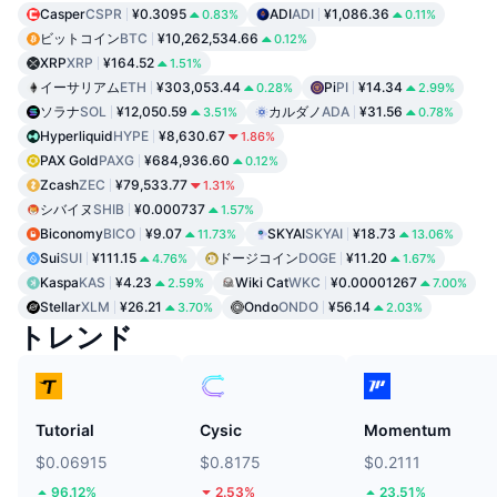
Casper
CSPR
¥0.3095
ADI
ADI
¥1,086.36
0.83%
0.11%
ビットコイン
BTC
¥10,262,534.66
0.12%
XRP
XRP
¥164.52
1.51%
イーサリアム
ETH
¥303,053.44
Pi
PI
¥14.34
0.28%
2.99%
ソラナ
SOL
¥12,050.59
カルダノ
ADA
¥31.56
3.51%
0.78%
Hyperliquid
HYPE
¥8,630.67
1.86%
PAX Gold
PAXG
¥684,936.60
0.12%
Zcash
ZEC
¥79,533.77
1.31%
シバイヌ
SHIB
¥0.000737
1.57%
Biconomy
BICO
¥9.07
SKYAI
SKYAI
¥18.73
11.73%
13.06%
Sui
SUI
¥111.15
ドージコイン
DOGE
¥11.20
4.76%
1.67%
Kaspa
KAS
¥4.23
Wiki Cat
WKC
¥0.00001267
2.59%
7.00%
Stellar
XLM
¥26.21
Ondo
ONDO
¥56.14
3.70%
2.03%
トレンド
Tutorial
Cysic
Momentum
$0.06915
$0.8175
$0.2111
96.12%
2.53%
23.51%