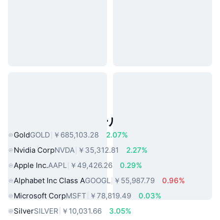
人気のリアルワールドアセット
Gold
GOLD
￥685,103.28
2.07%
Nvidia Corp
NVDA
￥35,312.81
2.27%
Apple Inc.
AAPL
￥49,426.26
0.29%
Alphabet Inc Class A
GOOGL
￥55,987.79
0.96%
Microsoft Corp
MSFT
￥78,819.49
0.03%
Silver
SILVER
￥10,031.66
3.05%