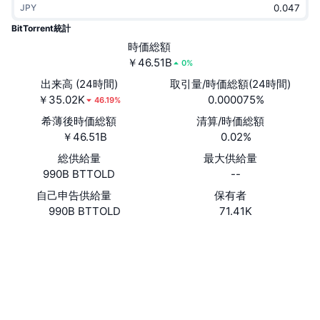
JPY
トレンド
暗号資産ETF
学ぶ
CMC MCP
BitTorrent統計
新着
時価総額
ビットコインETF
x402
ニュース
￥46.51B
0%
クリプト
イーサリアムETF
出来高 (24時間)
取引量/時価総額(24時間)
アカデミー
￥35.02K
0.000075%
46.19%
政治
希薄後時価総額
清算/時価総額
テクニカル分析
リサーチ
￥46.51B
0.02%
スポーツ
総供給量
最大供給量
RSI
ビデオ一覧
990B BTTOLD
--
ファイナンス
MACD
自己申告供給量
保有者
暗号資産用語集
990B BTTOLD
71.41K
テック
ウェブサイト
Website
Whitepaper
デリバティブ
キャンペーン
ソーシャルメディア
NFT
概要
1002000
エアドロップ
コントラクト一覧
NFT総合統計
3.4
清算
ダイヤモンド・リワード
評価(CertiK)