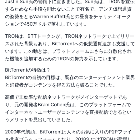
Justin Sun氏の管轄下に置きました。Sun氏は、TRONを宣伝
するためなら手段を問わないことで有名で、アンチ仮想通貨
の姿勢をとるWarren Buffett氏との昼食をチャリティオーク
ションで450万ドルで落札しています。
TRONは、BTTトークンが、TRONネットワークで上でリリー
スされた背景もあり、BitTorrentへの仮想通貨追加も支援して
います。この動きは、プラットフォームにさらに分散化され
た機能を追加するためのTRONの努力を示しています。
BitTorrentの特徴は？
BitTorrentの当初の目標は、既存のエンターテインメント業界
と消費者がコンテンツを得る方法を破ることでした。
高価で非効率な配信ネットワークがメインターゲットであ
り、元の開発者Bram Cohen氏は、このプラットフォームで
インターネットユーザーがコンテンツを直接配信できるとい
うメリットを見出していました。
2000年代初頭、BitTorrentは人々のお気に入りのP2Pファイ
ル共有プラットフォームとなり、2018年にはTRONが登場し