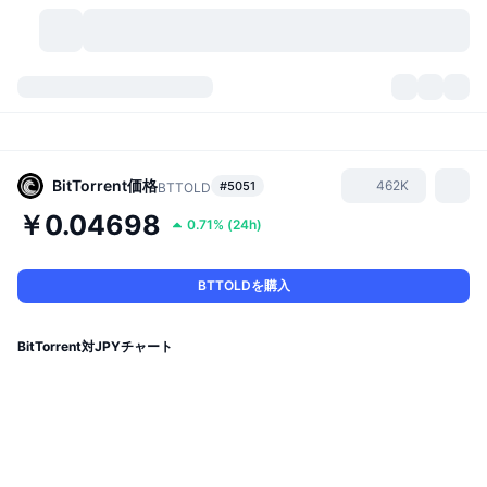
暗号資産
ダッシュボード
暗号資産
DexScan
市場数
ランキング
BitTorrent
価格
462K
#5051
BTTOLD
￥0.04698
0.71%
(
24h
)
シグナル
取引所
カテゴリー
New
市況概要
人気急上昇
コミュニティ
過去のスナップショット
現物市場
中央集権型取引所
BTTOLDを購入
新規
フィード
API
トークンのロック解除
暗号資産の数
現物
BitTorrent対JPYチャート
値上がり銘柄
トピック
利回り
プロダクト
ビットコイントレジャリー
デリバティブ
API
ミームエクスプローラー
ライブ
実世界資産
BNBトレジャリー
プロダクト
暗号資産API
分散型取引所