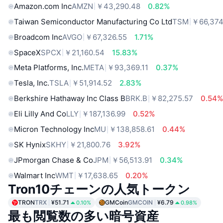
Amazon.com Inc
AMZN
￥43,290.48
0.82%
Taiwan Semiconductor Manufacturing Co Ltd
TSM
￥66,374
Broadcom Inc
AVGO
￥67,326.55
1.71%
SpaceX
SPCX
￥21,160.54
15.83%
Meta Platforms, Inc.
META
￥93,369.11
0.37%
Tesla, Inc.
TSLA
￥51,914.52
2.83%
Berkshire Hathaway Inc Class B
BRK.B
￥82,275.57
0.54
Eli Lilly And Co
LLY
￥187,136.99
0.52%
Micron Technology Inc
MU
￥138,858.61
0.44%
SK Hynix
SKHY
￥21,800.76
3.92%
JPmorgan Chase & Co
JPM
￥56,513.91
0.34%
Walmart Inc
WMT
￥17,638.65
0.20%
Tron10チェーンの人気トークン
TRON
TRX
¥51.71
GMCoin
GMCOIN
¥6.79
0.10%
0.98%
最も閲覧数の多い暗号資産