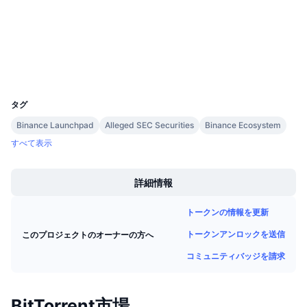
tronscan.org
今後の販売予定
エクスプローラー
ファンディングレート
学んで稼ぐ
ウォレット
カレンダー
UCID
3718
ICOカレンダー
タグ
Binance Launchpad
Alleged SEC Securities
Binance Ecosystem
イベントカレンダー
すべて表示
Boost
詳細情報
トークンの情報を更新
トークンアンロックを送信
このプロジェクトのオーナーの方へ
コミュニティバッジを請求
BitTorrent市場