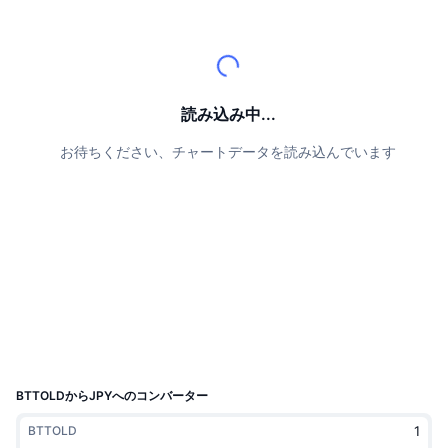
トップトレーダー
記事一覧
取引所の流入/流出
DEX API
コンバーター
リーダーボード
現物
センチメント
エンタープライズ
ニュースレター
インジケーター
トレンド
デリバティブ
料金
CMC Launch
読み込み中...
上場予定
恐怖と強欲指数・
お待ちください、チャートデータを読み込んでいます
リソース
CMCラボ
最近追加されたコイン
アルトコインシーズンインデックス
CMC Max
上昇率上位＆下落率上位
市場サイクル指標
ドキュメンテーション
トップニュース
訪問数最多
ビットコインのドミナンス
よくある質問
Telegramボット
コミュニティセンチメント
CoinMarketCap 20インデックス
AIインテグレーション
広告掲載について
チェーンランキング
CoinMarketCap 100インデックス
CMCエージェントハブ
BTTOLDからJPYへのコンバーター
予測市場
ETFフロー
サイトウィジェット
BTTOLD
スキルマーケットプレイス