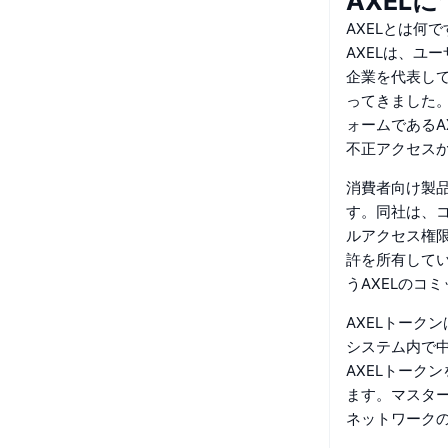
AXEL
AXELとは何
AXELは、ユ
企業を代表して
ってきました
ォームであるA
不正アクセス
消費者向け製品
す。同社は、
ルアクセス権
許を所有して
うAXELのコ
AXELトーク
システム内で
AXELトーク
ます。マスタ
ネットワーク