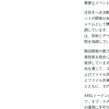
重要なイベン
注目すべき活
ントの開催が
ォームとして
調しています。
は、技術とデ
割を強調して
製品開発の面では、
進技術を統合
提供しています
化を通じて、
よびファイル
とファイル共有
とともに、そ
AXELトーク
フ・オブ・ステ
の運用に不可