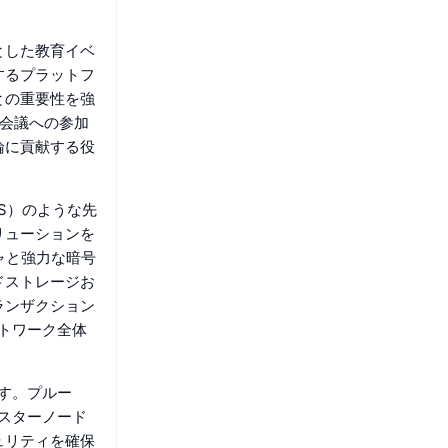
とした教育イベ
するプラットフ
との重要性を強
な会議への参加
論に貢献する役
PFS）のような先
リューションを
ャと強力な暗号
ドストレージお
ランザクション
ットワーク全体
す。プルー
マスターノード
ュリティを確保