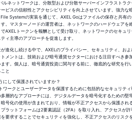
ーバルネットワークは、分散型および分散サーバーインフラストラク
サービスの信頼性とアクセシビリティを向上させています。強力な
etary File Systemの実装を通じて、AXEL Goはファイルの保存と
ます。マスターノードの運営者は、ネットワークのハードウェアを
でAXELトークンを報酬として受け取り、ネットワークのセキュ
ニティ主導のアプローチを促進します。
が進化し続ける中で、AXELのプライバシー、セキュリティ、お
ットメントは、技術および暗号通貨セクターにおける注目すべき参
います。個人は、暗号通貨投資に関与する前に、徹底的な研究を行
ること
ようにして保護されていますか？
ットワークとユーザーデータを保護するために包括的なセキュリテ
の多層的なアプローチには、デジタルデータを暗号化するための堅
ビット暗号化の使用が含まれており、情報が不正アクセスから保護され
プラットフォームは2要素認証（2FA）を取り入れ、アクセスが許
報を要求することでセキュリティを強化し、不正アクセスのリスク