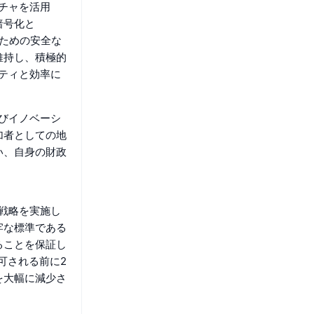
チャを活用
暗号化と
共有のための安全な
維持し、積極的
リティと効率に
よびイノベーシ
加者としての地
い、自身の財政
ィ戦略を実施し
牢な標準である
ることを保証し
可される前に2
を大幅に減少さ