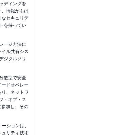
レッディングを
り、情報がもは
的なセキュリテ
ントを持ってい
トレージ方法に
ァイル共有シス
なデジタルソリ
は分散型で安全
ノードオペレー
あり、ネットワ
ーフ・オブ・ス
に参加し、その
ケーションは、
キュリティ技術