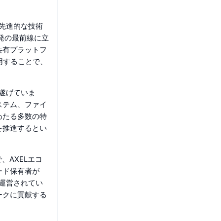
る先進的な技術
発の最前線に立
共有プラットフ
用することで、
遂げていま
ステム、ファイ
わたる多数の特
を推進するとい
、AXELエコ
ード保有者が
で運営されてい
ークに貢献する