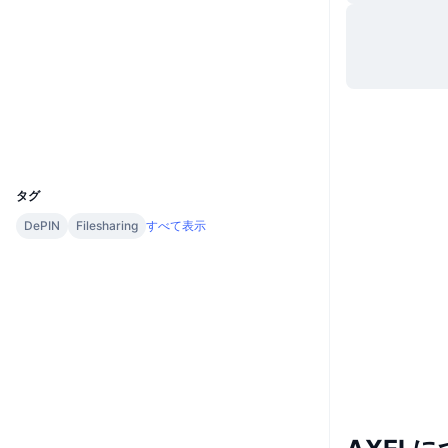
Website
Whitepaper
ウェブサイト
ソーシャルメディア
エクスプローラー
explorer.axel.network
UCID
6216
タグ
DePIN
Filesharing
すべて表示