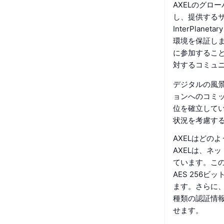
AXELのグロ
し、提供する
InterPlan
環境を保証し
に参加すること
対するコミュ
デジタルの風景
ョンへのコミ
位を確立して
状況を考慮す
AXELはどの
AXELは、ネ
ています。こ
AES 256
ます。さらに、
種類の認証情
せます。