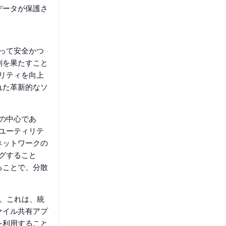
データが保護さ
たって安全かつ
割を果たすこと
ュリティを向上
れた革新的なソ
の中心であ
のユーティリテ
ネットワークの
グすること
ることで、分散
す。これは、統
ァイル共有アプ
を利用すること