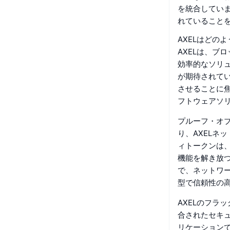
を統合してい
れていること
AXELはどの
AXELは、ブ
効率的なソリ
が期待されてい
させることに
フトウェアソ
プルーフ・オブ
り、AXELネ
ィトークンは
機能を解き放つ
で、ネットワ
型で信頼性の
AXELのフラ
合されたセキ
リケーション