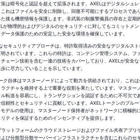
策は暗号化と認証を超えて拡張されます。AXELはデジタルシュ
、これはファイルを安全に削除し、回復不可能にするプロセスであ
った後も機密情報を保護します。非武装の制服警備員の存在と定期
ELが物理的およびデジタルのセキュリティに対してもコミットメ
、データ保護のための安定した安全な環境を確保しています。
的なセキュリティアプローチは、特許取得済みの安全なデジタルス
証明されています。これらの特許は、コンテンツ管理システム、フ
チェーン技術を含む一連の技術をカバーしており、AXELが安全
進歩に尽力していることを示しています。
ワーク自体はマスターノードによって動力を供給されており、これ
トラクチャを維持する上で重要な役割を果たしています。マスター
イル転送を容易にし、トランザクションを認証するために不可欠で
信頼性とセキュリティに貢献しています。AXELトークンのプル
S）モデルの使用は、マスターノード保持者がネットワークに積極的
ュリティを保証するためのインセンティブを提供します。
、同プラットフォームのクラウドストレージおよびファイル共有アプリ
および分散型分散サーバーインフラストラクチャを含むこれらのセ