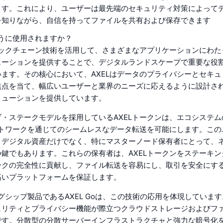
ます。これにより、ユーザーは最先端のセキュリティ対策によって
を知りながら、自信を持ってファイルを共有および保存できます
ように使用されますか？
ロックチェーン技術を活用して、さまざまなアプリケーションにわ
ューションを提供することで、デジタルランドスケープで重要な役
ます。その核心において、AXELはデータのプライバシーとセキ
焦点を当て、幅広いユーザーと業界のニーズに応えるように設計さ
リューションを提供しています。
・ステークモデルを採用しているAXELトークンは、エコシステム
ットワークを通じてのシームレスなデータ転送を可能にします。こ
、デジタル資産だけでなく、特にマスターノード保有者にとって、
鍵でもあります。これらの保有者は、AXELトークンをステーキン
ークの完全性に貢献し、ファイル転送を容易にし、取引を安全にす
高いプラットフォームを保証します。
ッグシップ製品であるAXEL Goは、この技術の応用を体現していま
ュリティとプライバシー機能が際立つクラウドストレージおよびフ
です。分散型の分散サーバーインフラストラクチャと強力な暗号化