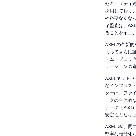
セキュリティ対
採用しており
や必要なくな
ィ監査は、AX
ることを示し
AXELの革新
よってさらに
テム、ブロック
ューションの
AXELネット
なインフラス
ターは、ファ
ークの全体的な
テーク（Po
安定性とセキ
AXEL Go
堅牢な暗号化