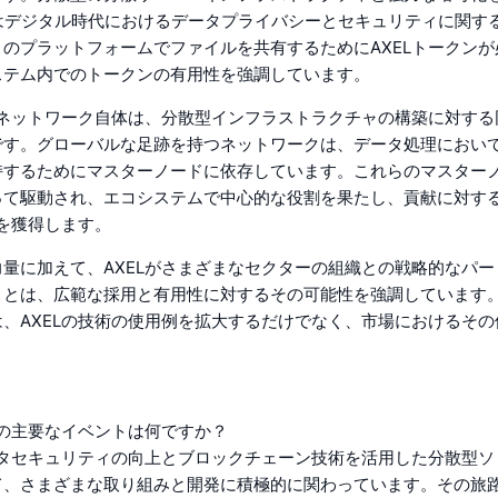
Goはデジタル時代におけるデータプライバシーとセキュリティに関す
のプラットフォームでファイルを共有するためにAXELトークン
ステム内でのトークンの有用性を強調しています。
Lネットワーク自体は、分散型インフラストラクチャの構築に対す
です。グローバルな足跡を持つネットワークは、データ処理におい
持するためにマスターノードに依存しています。これらのマスター
って駆動され、エコシステムで中心的な役割を果たし、貢献に対す
ンを獲得します。
量に加えて、AXELがさまざまなセクターの組織との戦略的なパ
ことは、広範な採用と有用性に対するその可能性を強調しています
、AXELの技術の使用例を拡大するだけでなく、市場におけるそ
ての主要なイベントは何ですか？
ータセキュリティの向上とブロックチェーン技術を活用した分散型
て、さまざまな取り組みと開発に積極的に関わっています。その旅