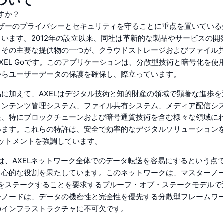
について
ですか？
ーザーのプライバシーとセキュリティを守ることに重点を置いてい
います。2012年の設立以来、同社は革新的な製品やサービスの開
。その主要な提供物の一つが、クラウドストレージおよびファイル
XEL Goです。このアプリケーションは、分散型技術と暗号化を使
からユーザーデータの保護を確保し、際立っています。
に加えて、AXELはデジタル技術と知的財産の領域で顕著な進歩を
コンテンツ管理システム、ファイル共有システム、メディア配信シ
限、特にブロックチェーンおよび暗号通貨技術を含む様々な領域に
います。これらの特許は、安全で効率的なデジタルソリューション
ミットメントを強調しています。
ンは、AXELネットワーク全体でのデータ転送を容易にするという点で
中心的な役割を果たしています。このネットワークは、マスターノ
ンをステークすることを要求するプルーフ・オブ・ステークモデル
ーノードは、データの機密性と完全性を優先する分散型フレームワ
のインフラストラクチャに不可欠です。