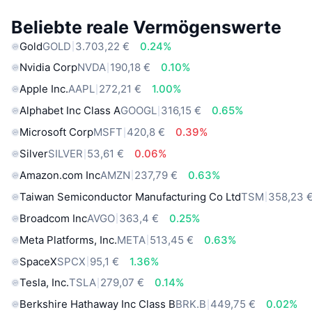
Beliebte reale Vermögenswerte
Gold
GOLD
3.703,22 €
0.24%
Nvidia Corp
NVDA
190,18 €
0.10%
Apple Inc.
AAPL
272,21 €
1.00%
Alphabet Inc Class A
GOOGL
316,15 €
0.65%
Microsoft Corp
MSFT
420,8 €
0.39%
Silver
SILVER
53,61 €
0.06%
Amazon.com Inc
AMZN
237,79 €
0.63%
Taiwan Semiconductor Manufacturing Co Ltd
TSM
358,23 
Broadcom Inc
AVGO
363,4 €
0.25%
Meta Platforms, Inc.
META
513,45 €
0.63%
SpaceX
SPCX
95,1 €
1.36%
Tesla, Inc.
TSLA
279,07 €
0.14%
Berkshire Hathaway Inc Class B
BRK.B
449,75 €
0.02%