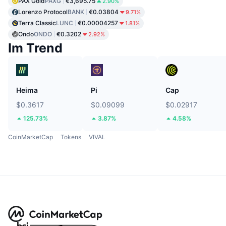
PAX Gold
PAXG
€3,695.75
2.90%
Lorenzo Protocol
BANK
€0.03804
9.71%
Terra Classic
LUNC
€0.00004257
1.81%
Ondo
ONDO
€0.3202
2.92%
Im Trend
Heima
Pi
Cap
$0.3617
$0.09099
$0.02917
125.73%
3.87%
4.58%
CoinMarketCap
Tokens
VIVAL