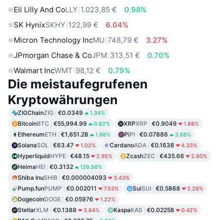
Eli Lilly And Co
LLY
1.023,85 €
0.98%
SK Hynix
SKHY
122,99 €
6.04%
Micron Technology Inc
MU
748,79 €
3.27%
JPmorgan Chase & Co
JPM
313,51 €
0.70%
Walmart Inc
WMT
98,12 €
0.79%
Die meistaufegrufenen
Kryptowährungen
ZIGChain
ZIG
€0.0349
1.34%
Bitcoin
BTC
€55,994.99
XRP
XRP
€0.9049
0.82%
1.88%
Ethereum
ETH
€1,651.28
Pi
PI
€0.07886
1.86%
3.88%
Solana
SOL
€63.47
Cardano
ADA
€0.1638
1.02%
4.33%
Hyperliquid
HYPE
€48.15
Zcash
ZEC
€435.66
2.95%
2.60%
Heima
HEI
€0.3132
126.56%
Shiba Inu
SHIB
€0.000004093
3.43%
Pump.fun
PUMP
€0.002011
Sui
SUI
€0.5868
7.53%
2.26%
Dogecoin
DOGE
€0.05976
1.22%
Stellar
XLM
€0.1388
Kaspa
KAS
€0.02258
3.84%
0.42%