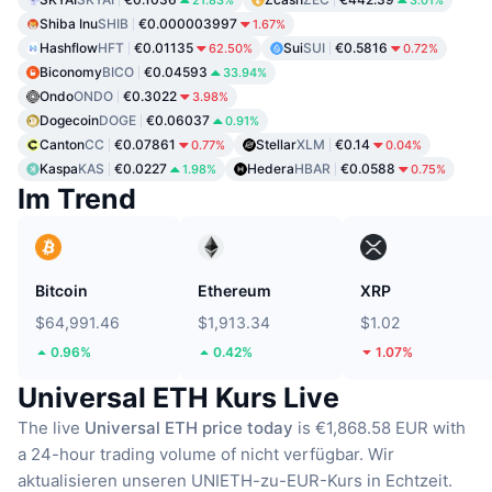
21.83%
3.01%
Shiba Inu
SHIB
€0.000003997
1.67%
Hashflow
HFT
€0.01135
Sui
SUI
€0.5816
62.50%
0.72%
Biconomy
BICO
€0.04593
33.94%
Ondo
ONDO
€0.3022
3.98%
Dogecoin
DOGE
€0.06037
0.91%
Canton
CC
€0.07861
Stellar
XLM
€0.14
0.77%
0.04%
Kaspa
KAS
€0.0227
Hedera
HBAR
€0.0588
1.98%
0.75%
Im Trend
Bitcoin
Ethereum
XRP
$64,991.46
$1,913.34
$1.02
0.96%
0.42%
1.07%
Universal ETH Kurs Live
The live
Universal ETH price today
is €1,868.58 EUR with
a 24-hour trading volume of nicht verfügbar.
Wir
aktualisieren unseren UNIETH-zu-EUR-Kurs in Echtzeit.