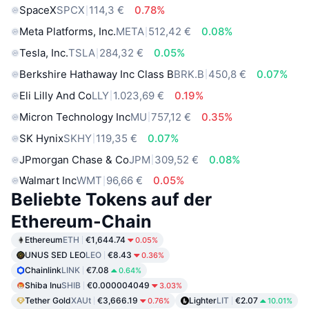
SpaceX
SPCX
114,3 €
0.78%
Meta Platforms, Inc.
META
512,42 €
0.08%
Tesla, Inc.
TSLA
284,32 €
0.05%
Berkshire Hathaway Inc Class B
BRK.B
450,8 €
0.07%
Eli Lilly And Co
LLY
1.023,69 €
0.19%
Micron Technology Inc
MU
757,12 €
0.35%
SK Hynix
SKHY
119,35 €
0.07%
JPmorgan Chase & Co
JPM
309,52 €
0.08%
Walmart Inc
WMT
96,66 €
0.05%
Beliebte Tokens auf der
Ethereum-Chain
Ethereum
ETH
€1,644.74
0.05%
UNUS SED LEO
LEO
€8.43
0.36%
Chainlink
LINK
€7.08
0.64%
Shiba Inu
SHIB
€0.000004049
3.03%
Tether Gold
XAUt
€3,666.19
Lighter
LIT
€2.07
0.76%
10.01%