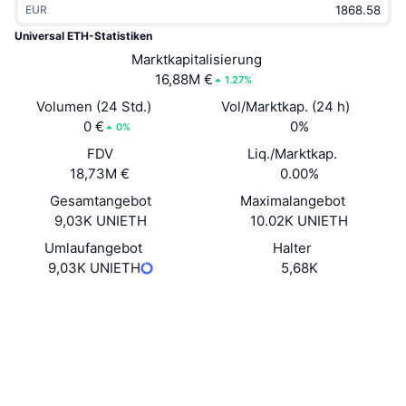
EUR
Im Trend
Krypto-ETFs
Lernen
CMC MCP
Universal ETH-Statistiken
Neu
Marktkapitalisierung
Bitcoin-ETFs
x402
News
16,88M €
1.27%
Krypto
Ethereum-ETFs
Volumen (24 Std.)
Vol/Marktkap. (24 h)
Akademie
0 €
0%
0%
Politik
FDV
Liq./Marktkap.
Technische Analyse
Forschung/Recherche
18,73M €
0.00%
Sport
Gesamtangebot
Maximalangebot
RSI
Videos
9,03K UNIETH
10.02K UNIETH
Finanzen
MACD
Umlaufangebot
Halter
Wörterbuch
9,03K UNIETH
5,68K
Technologie
Website
Whitepaper
Derivate
Kampagnen
Website
NFT
Überblick
Airdrops
Soziale Medien
NFT-Statistiken insgesamt
Liquidationen
Diamant-Prämien
Verträge
0xF137...dF51F4