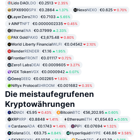
Lido DAO
LDO
€0.2513
2.35%
SPX6900
SPX
€0.2864
Nexo
NEXO
€0.625
1.37%
0.70%
LayerZero
ZRO
€0.7103
5.65%
AINFT
NFT
€0.0000002335
0.45%
Ethena
ENA
€0.07999
2.33%
PAX Gold
PAXG
€3,675.48
0.80%
World Liberty Financial
WLFI
€0.04542
2.10%
Render
RENDER
€1.16
1.95%
Frontier
FRONT
€0.01117
0.72%
Zero1 Labs
DEAI
€0.0009605
3.27%
VGX Token
VGX
€0.0000942
0.07%
Geeq
GEEQ
€0.002265
1.83%
Niftyx Protocol
SHROOM
€0.001682
0.35%
Die meistaufegrufenen
Kryptowährungen
ADI
ADI
€5.95
Bitcoin
BTC
€56,202.95
0.43%
0.60%
XRP
XRP
€0.8848
Ethereum
ETH
€1,654.63
1.41%
0.05%
Cardano
ADA
€0.1743
Pi
PI
€0.07694
1.49%
1.32%
Solana
SOL
€63.75
Hyperliquid
HYPE
€46.86
0.84%
3.58%
SKYAI
SKYAI
€0.1036
Zcash
ZEC
€442.39