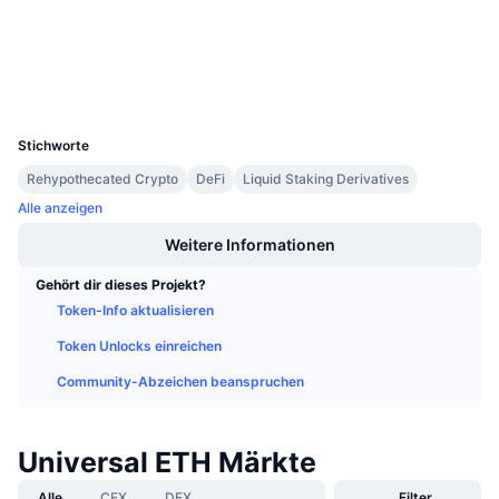
3.8
Anstehende Verkäufe
Bewertung (CertiK)
Finanzierungsraten
Lernen und verdienen
Explorer
etherscan.io
Wallets
UCID
Kalender
23773
Stichworte
ICO-Kalender
Rehypothecated Crypto
DeFi
Liquid Staking Derivatives
Alle anzeigen
Ereigniskalender
Weitere Informationen
Gehört dir dieses Projekt?
Token-Info aktualisieren
Token Unlocks einreichen
Community-Abzeichen beanspruchen
Universal ETH Märkte
Alle
CEX
DEX
Filter