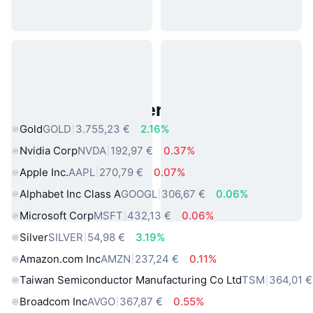
Beliebte reale Vermögenswerte
Gold
GOLD
3.755,23 €
2.16%
Nvidia Corp
NVDA
192,97 €
0.37%
Apple Inc.
AAPL
270,79 €
0.07%
Alphabet Inc Class A
GOOGL
306,67 €
0.06%
Microsoft Corp
MSFT
432,13 €
0.06%
Silver
SILVER
54,98 €
3.19%
Amazon.com Inc
AMZN
237,24 €
0.11%
Taiwan Semiconductor Manufacturing Co Ltd
TSM
364,01 €
Broadcom Inc
AVGO
367,87 €
0.55%