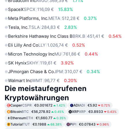
Broadcom Inc
AVGO
369,39 €
1.71%
SpaceX
SPCX
116,09 €
15.83%
Meta Platforms, Inc.
META
512,28 €
0.37%
Tesla, Inc.
TSLA
284,83 €
2.83%
Berkshire Hathaway Inc Class B
BRK.B
451,41 €
0.54%
Eli Lilly And Co
LLY
1.026,74 €
0.52%
Micron Technology Inc
MU
761,86 €
0.44%
SK Hynix
SKHY
119,61 €
3.92%
JPmorgan Chase & Co
JPM
310,07 €
0.34%
Walmart Inc
WMT
96,77 €
0.20%
Die meistaufegrufenen
Kryptowährungen
Casper
CSPR
€0.001672
ADI
ADI
€5.92
1.42%
0.72%
Bitcoin
BTC
€56,278.92
XRP
XRP
€0.8933
0.45%
0.43%
Ethereum
ETH
€1,660.77
0.35%
Tutorial
TUT
€0.1988
Pi
PI
€0.07843
68.38%
0.96%