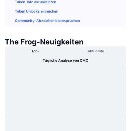
Token-Info aktualisieren
Im Trend
Krypto-ETFs
Lernen
CMC MCP
Token Unlocks einreichen
Neu
Bitcoin-ETFs
Community-Abzeichen beanspruchen
x402
News
Krypto
Ethereum-ETFs
Akademie
The Frog-Neuigkeiten
Politik
Technische Analyse
Top-
Aktuellste
Forschung/Recherche
Tägliche Analyse von CMC
Sport
RSI
Videos
Finanzen
MACD
Wörterbuch
Technologie
Derivate
Kampagnen
NFT
Überblick
Airdrops
NFT-Statistiken insgesamt
Liquidationen
Diamant-Prämien