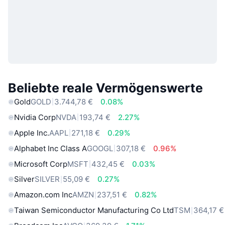
Beliebte reale Vermögenswerte
Gold
GOLD
3.744,78 €
0.08%
Nvidia Corp
NVDA
193,74 €
2.27%
Apple Inc.
AAPL
271,18 €
0.29%
Alphabet Inc Class A
GOOGL
307,18 €
0.96%
Microsoft Corp
MSFT
432,45 €
0.03%
Silver
SILVER
55,09 €
0.27%
Amazon.com Inc
AMZN
237,51 €
0.82%
Taiwan Semiconductor Manufacturing Co Ltd
TSM
364,17 €