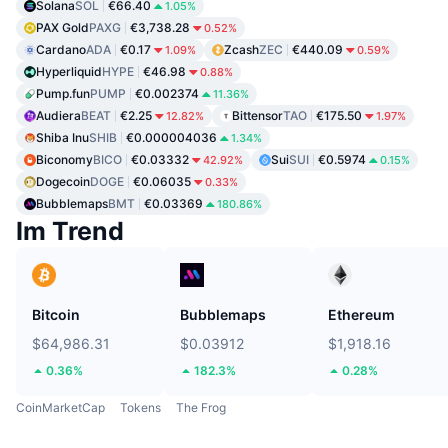
Solana
SOL
€66.40
1.05%
PAX Gold
PAXG
€3,738.28
0.52%
Cardano
ADA
€0.17
Zcash
ZEC
€440.09
1.09%
0.59%
Hyperliquid
HYPE
€46.98
0.88%
Pump.fun
PUMP
€0.002374
11.36%
Audiera
BEAT
€2.25
Bittensor
TAO
€175.50
12.82%
1.97%
Shiba Inu
SHIB
€0.000004036
1.34%
Biconomy
BICO
€0.03332
Sui
SUI
€0.5974
42.92%
0.15%
Dogecoin
DOGE
€0.06035
0.33%
Bubblemaps
BMT
€0.03369
180.86%
Im Trend
Bitcoin
Bubblemaps
Ethereum
$64,986.31
$0.03912
$1,918.16
0.36%
182.3%
0.28%
CoinMarketCap
Tokens
The Frog