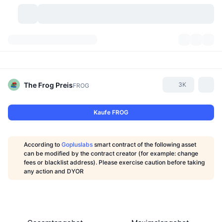
Kryptowährungen
Dashboards
Kryptowährungen
DexScan
Märkte
Rangliste
The Frog
Preis
3K
FROG
Signale
Börsen
Kategorien
New
Marktübersicht
Kaufe FROG
Im Trend
Community
Historische Momentaufnahmen
Spot-Markt
Zentralisierte Börsen
According to
Gopluslabs
smart contract of the following asset
Neu
Feeds
API
Token-Freischaltungen
Anzahl der Kryptowährungen
can be modified by the contract creator (for example: change
Spot
fees or blacklist address). Please exercise caution before taking
any action and DYOR
Gewinner
Themen
Yields
Produkte
Bitcoin Schatzkammern
Derivate
API
Meme Explorer
Lives
Reale Vermögenswerte
BNB Schatzkammern
Produkte
Krypto-API
Dezentrale Börsen