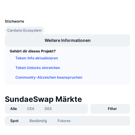
Wallets
Anstehende Verkäufe
Finanzierungsraten
UCID
Lernen und verdienen
11986
Stichworte
Kalender
Cardano Ecosystem
Weitere Informationen
ICO-Kalender
Gehört dir dieses Projekt?
Ereigniskalender
Token-Info aktualisieren
Token Unlocks einreichen
Community-Abzeichen beanspruchen
SundaeSwap Märkte
Alle
CEX
DEX
Filter
Spot
Beständig
Futures