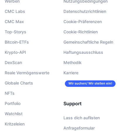
Werben
Nutzungsbedingungen
CMC Labs
Datenschutzrichtlinien
CMC Max
Cookie-Präferenzen
Top-Storys
Cookie-Richtlinien
Bitcoin-ETFs
Gemeinschaftliche Regeln
Krypto-API
Haftungsausschluss
DexScan
Methodik
Reale Vermögenswerte
Karriere
Globale Charts
Wir suchen/ Wir stellen ein!
NFTs
Support
Portfolio
Watchlist
Lass dich auflisten
Kritzeleien
Anfrageformular