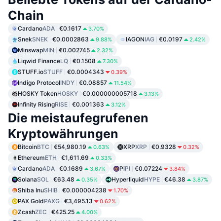
Chain
Cardano
ADA
€0.1617
3.70%
Snek
SNEK
€0.0002863
IAGON
IAG
€0.0197
9.88%
2.42%
Minswap
MIN
€0.002745
2.32%
Liqwid Finance
LQ
€0.1508
7.30%
STUFF.io
STUFF
€0.0004343
0.39%
Indigo Protocol
INDY
€0.08857
11.54%
HOSKY Token
HOSKY
€0.000000005718
3.13%
Infinity Rising
RISE
€0.001363
3.12%
Die meistaufegrufenen
Kryptowährungen
Bitcoin
BTC
€54,980.19
XRP
XRP
€0.9328
0.63%
0.32%
Ethereum
ETH
€1,611.69
0.33%
Cardano
ADA
€0.1689
Pi
PI
€0.07224
3.67%
3.84%
Solana
SOL
€63.48
Hyperliquid
HYPE
€46.38
0.35%
3.87%
Shiba Inu
SHIB
€0.000004238
1.70%
PAX Gold
PAXG
€3,495.13
0.62%
Zcash
ZEC
€425.25
4.00%