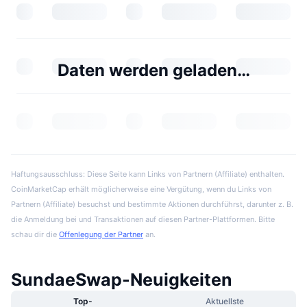
Daten werden geladen…
Haftungsausschluss: Diese Seite kann Links von Partnern (Affiliate) enthalten.
CoinMarketCap erhält möglicherweise eine Vergütung, wenn du Links von
Partnern (Affiliate) besuchst und bestimmte Aktionen durchführst, darunter z. B.
die Anmeldung bei und Transaktionen auf diesen Partner-Plattformen. Bitte
schau dir die
Offenlegung der Partner
an.
SundaeSwap-Neuigkeiten
Top-
Aktuellste