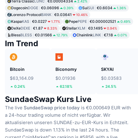
Terra Classic
LUNC
€0.00004334
2.42%
Dogecoin
DOGE
€0.06096
Sui
SUI
€0.6034
0.39%
1.36%
Lorenzo Protocol
BANK
€0.03641
10.46%
Kaspa
KAS
€0.0227
Pepe
PEPE
€0.000002521
1.77%
0.49%
DeXe
DEXE
€1.87
Stellar
XLM
€0.1495
8.33%
0.94%
Bless
BLESS
€0.01566
Chainlink
LINK
€7.18
12.79%
0.07%
Im Trend
Bitcoin
Biconomy
SKYAI
$63,164.09
$0.01936
$0.03583
0.24%
62.18%
24.5%
SundaeSwap Kurs Live
The live
SundaeSwap price today
is €0.000649 EUR with
a 24-hour trading volume of nicht verfügbar.
Wir
aktualisieren unseren SUNDAE-zu-EUR-Kurs in Echtzeit.
SundaeSwap is down 1.13% in the last 24 hours.
The
current CoinMarketCap ranking is #5856, with a live