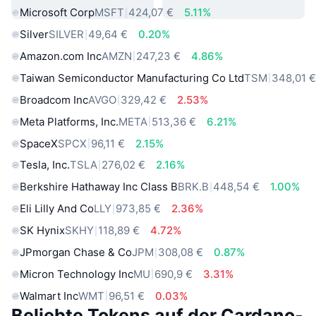
Microsoft Corp
MSFT
424,07 €
5.11%
Silver
SILVER
49,64 €
0.20%
Amazon.com Inc
AMZN
247,23 €
4.86%
Taiwan Semiconductor Manufacturing Co Ltd
TSM
348,01 
Broadcom Inc
AVGO
329,42 €
2.53%
Meta Platforms, Inc.
META
513,36 €
6.21%
SpaceX
SPCX
96,11 €
2.15%
Tesla, Inc.
TSLA
276,02 €
2.16%
Berkshire Hathaway Inc Class B
BRK.B
448,54 €
1.00%
Eli Lilly And Co
LLY
973,85 €
2.36%
SK Hynix
SKHY
118,89 €
4.72%
JPmorgan Chase & Co
JPM
308,08 €
0.87%
Micron Technology Inc
MU
690,9 €
3.31%
Walmart Inc
WMT
96,51 €
0.03%
Beliebte Tokens auf der Cardano-