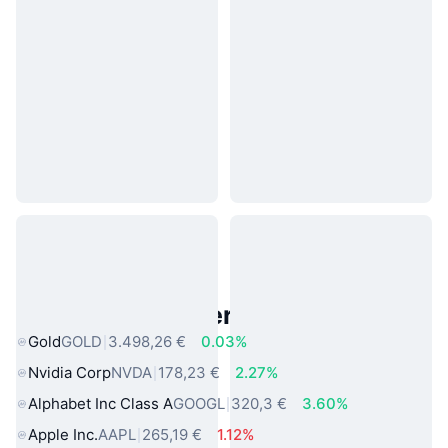
Beliebte reale Vermögenswerte
Gold
GOLD
3.498,26 €
0.03%
Nvidia Corp
NVDA
178,23 €
2.27%
Alphabet Inc Class A
GOOGL
320,3 €
3.60%
Apple Inc.
AAPL
265,19 €
1.12%