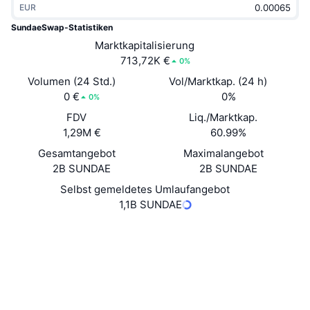
EUR
Im Trend
Krypto-ETFs
Lernen
CMC MCP
SundaeSwap-Statistiken
Neu
Marktkapitalisierung
Bitcoin-ETFs
x402
News
713,72K €
0%
Krypto
Ethereum-ETFs
Volumen (24 Std.)
Vol/Marktkap. (24 h)
Akademie
0 €
0%
0%
Politik
FDV
Liq./Marktkap.
Technische Analyse
Forschung/Recherche
1,29M €
60.99%
Sport
Gesamtangebot
Maximalangebot
RSI
Videos
2B SUNDAE
2B SUNDAE
Finanzen
MACD
Selbst gemeldetes Umlaufangebot
Wörterbuch
1,1B SUNDAE
Technologie
Website
Website
Derivate
Kampagnen
Soziale Medien
NFT
Überblick
Verträge
9a9693...444145
Airdrops
3.8
Bewertung (CertiK)
NFT-Statistiken insgesamt
Liquidationen
Explorer
cardanoscan.io
Diamant-Prämien