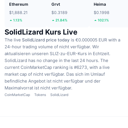
Ethereum
Grvt
Heima
$1,888.21
$0.3189
$0.1998
1.13%
21.84%
102.1%
SolidLizard Kurs Live
The live
SolidLizard price today
is €0.000005 EUR with a
24-hour trading volume of nicht verfügbar.
Wir
aktualisieren unseren SLIZ-zu-EUR-Kurs in Echtzeit.
SolidLizard has no change in the last 24 hours.
The
current CoinMarketCap ranking is #6273, with a live
market cap of nicht verfügbar.
Das sich im Umlauf
befindliche Angebot ist nicht verfügbar
und der
Maximalvorrat ist nicht verfügbar.
CoinMarketCap
Tokens
SolidLizard