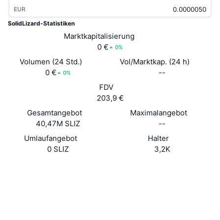
Im Trend
Krypto-ETFs
EUR
Lernen
CMC MCP
SolidLizard-Statistiken
Neu
Bitcoin-ETFs
Marktkapitalisierung
x402
News
0 €
0%
Krypto
Ethereum-ETFs
Volumen (24 Std.)
Vol/Marktkap. (24 h)
Akademie
0 €
--
0%
Politik
Technische Analyse
FDV
Forschung/Recherche
203,9 €
Sport
RSI
Videos
Gesamtangebot
Maximalangebot
40,47M SLIZ
--
Finanzen
MACD
Wörterbuch
Umlaufangebot
Halter
0 SLIZ
3,2K
Technologie
Derivate
Kampagnen
Website
Website
Soziale Medien
NFT
Überblick
Airdrops
Verträge
0x4639...8d3b0e
2.6
NFT-Statistiken insgesamt
Bewertung (CertiK)
Liquidationen
Diamant-Prämien
Explorer
arbiscan.io