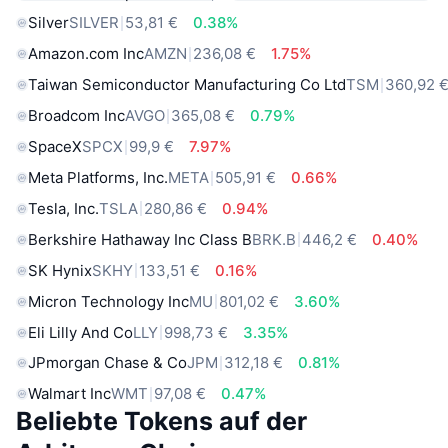
Silver
SILVER
53,81 €
0.38%
Amazon.com Inc
AMZN
236,08 €
1.75%
Taiwan Semiconductor Manufacturing Co Ltd
TSM
360,92 
Broadcom Inc
AVGO
365,08 €
0.79%
SpaceX
SPCX
99,9 €
7.97%
Meta Platforms, Inc.
META
505,91 €
0.66%
Tesla, Inc.
TSLA
280,86 €
0.94%
Berkshire Hathaway Inc Class B
BRK.B
446,2 €
0.40%
SK Hynix
SKHY
133,51 €
0.16%
Micron Technology Inc
MU
801,02 €
3.60%
Eli Lilly And Co
LLY
998,73 €
3.35%
JPmorgan Chase & Co
JPM
312,18 €
0.81%
Walmart Inc
WMT
97,08 €
0.47%
Beliebte Tokens auf der