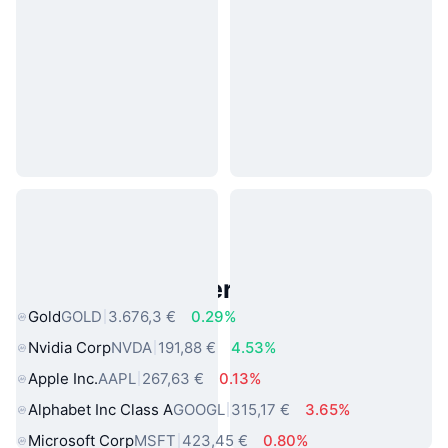
Beliebte reale Vermögenswerte
Gold
GOLD
3.676,3 €
0.29%
Nvidia Corp
NVDA
191,88 €
4.53%
Apple Inc.
AAPL
267,63 €
0.13%
Alphabet Inc Class A
GOOGL
315,17 €
3.65%
Microsoft Corp
MSFT
423,45 €
0.80%