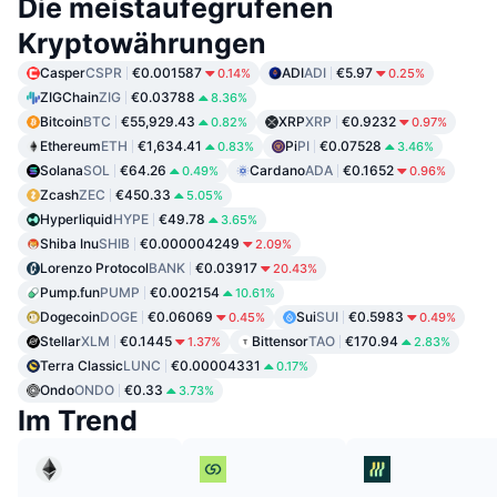
Die meistaufegrufenen
Kryptowährungen
Casper
CSPR
€0.001587
ADI
ADI
€5.97
0.14%
0.25%
ZIGChain
ZIG
€0.03788
8.36%
Bitcoin
BTC
€55,929.43
XRP
XRP
€0.9232
0.82%
0.97%
Ethereum
ETH
€1,634.41
Pi
PI
€0.07528
0.83%
3.46%
Solana
SOL
€64.26
Cardano
ADA
€0.1652
0.49%
0.96%
Zcash
ZEC
€450.33
5.05%
Hyperliquid
HYPE
€49.78
3.65%
Shiba Inu
SHIB
€0.000004249
2.09%
Lorenzo Protocol
BANK
€0.03917
20.43%
Pump.fun
PUMP
€0.002154
10.61%
Dogecoin
DOGE
€0.06069
Sui
SUI
€0.5983
0.45%
0.49%
Stellar
XLM
€0.1445
Bittensor
TAO
€170.94
1.37%
2.83%
Terra Classic
LUNC
€0.00004331
0.17%
Ondo
ONDO
€0.33
3.73%
Im Trend