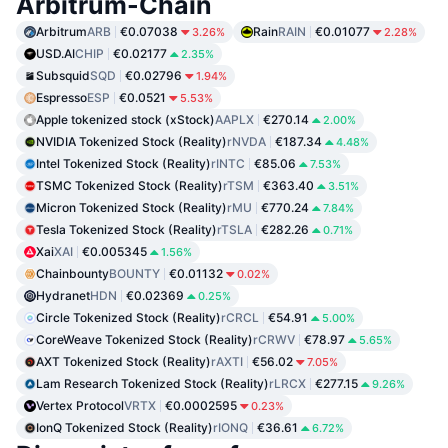
Arbitrum-Chain
Arbitrum
ARB
€0.07038
Rain
RAIN
€0.01077
3.26%
2.28%
USD.AI
CHIP
€0.02177
2.35%
Subsquid
SQD
€0.02796
1.94%
Espresso
ESP
€0.0521
5.53%
Apple tokenized stock (xStock)
AAPLX
€270.14
2.00%
NVIDIA Tokenized Stock (Reality)
rNVDA
€187.34
4.48%
Intel Tokenized Stock (Reality)
rINTC
€85.06
7.53%
TSMC Tokenized Stock (Reality)
rTSM
€363.40
3.51%
Micron Tokenized Stock (Reality)
rMU
€770.24
7.84%
Tesla Tokenized Stock (Reality)
rTSLA
€282.26
0.71%
Xai
XAI
€0.005345
1.56%
Chainbounty
BOUNTY
€0.01132
0.02%
Hydranet
HDN
€0.02369
0.25%
Circle Tokenized Stock (Reality)
rCRCL
€54.91
5.00%
CoreWeave Tokenized Stock (Reality)
rCRWV
€78.97
5.65%
AXT Tokenized Stock (Reality)
rAXTI
€56.02
7.05%
Lam Research Tokenized Stock (Reality)
rLRCX
€277.15
9.26%
Vertex Protocol
VRTX
€0.0002595
0.23%
IonQ Tokenized Stock (Reality)
rIONQ
€36.61
6.72%