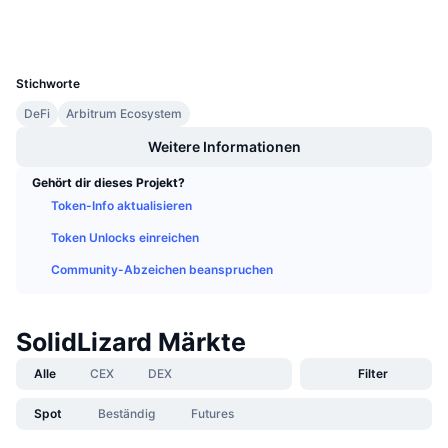
Anstehende Verkäufe
Wallets
Finanzierungsraten
Lernen und verdienen
UCID
23573
Stichworte
Kalender
DeFi
Arbitrum Ecosystem
ICO-Kalender
Weitere Informationen
Gehört dir dieses Projekt?
Ereigniskalender
Token-Info aktualisieren
Token Unlocks einreichen
Community-Abzeichen beanspruchen
SolidLizard Märkte
Alle
CEX
DEX
Filter
Spot
Beständig
Futures