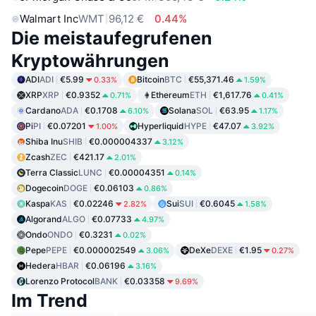
Walmart Inc
WMT
96,12 €
0.44%
Die meistaufegrufenen
Kryptowährungen
ADI
ADI
€5.99
Bitcoin
BTC
€55,371.46
0.33%
1.59%
XRP
XRP
€0.9352
Ethereum
ETH
€1,617.76
0.71%
0.41%
Cardano
ADA
€0.1708
Solana
SOL
€63.95
6.10%
1.17%
Pi
PI
€0.07201
Hyperliquid
HYPE
€47.07
1.00%
3.92%
Shiba Inu
SHIB
€0.000004337
3.12%
Zcash
ZEC
€421.17
2.01%
Terra Classic
LUNC
€0.00004351
0.14%
Dogecoin
DOGE
€0.06103
0.86%
Kaspa
KAS
€0.02246
Sui
SUI
€0.6045
2.82%
1.58%
Algorand
ALGO
€0.07733
4.97%
Ondo
ONDO
€0.3231
0.02%
Pepe
PEPE
€0.000002549
DeXe
DEXE
€1.95
3.06%
0.27%
Hedera
HBAR
€0.06196
3.16%
Lorenzo Protocol
BANK
€0.03358
9.69%
Im Trend