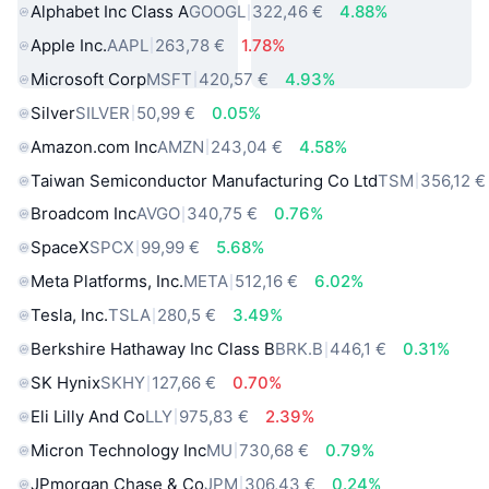
Alphabet Inc Class A
GOOGL
322,46 €
4.88%
Apple Inc.
AAPL
263,78 €
1.78%
Microsoft Corp
MSFT
420,57 €
4.93%
Silver
SILVER
50,99 €
0.05%
Amazon.com Inc
AMZN
243,04 €
4.58%
Taiwan Semiconductor Manufacturing Co Ltd
TSM
356,12 €
Broadcom Inc
AVGO
340,75 €
0.76%
SpaceX
SPCX
99,99 €
5.68%
Meta Platforms, Inc.
META
512,16 €
6.02%
Tesla, Inc.
TSLA
280,5 €
3.49%
Berkshire Hathaway Inc Class B
BRK.B
446,1 €
0.31%
SK Hynix
SKHY
127,66 €
0.70%
Eli Lilly And Co
LLY
975,83 €
2.39%
Micron Technology Inc
MU
730,68 €
0.79%
JPmorgan Chase & Co
JPM
306,43 €
0.24%