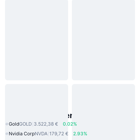
Beliebte reale Vermögenswerte
Gold
GOLD
3.522,38 €
0.02%
Nvidia Corp
NVDA
179,72 €
2.93%