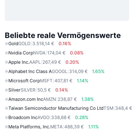
Beliebte reale Vermögenswerte
Gold
GOLD
3.518,14 €
0.16%
Nvidia Corp
NVDA
174,04 €
0.08%
Apple Inc.
AAPL
267,49 €
0.20%
Alphabet Inc Class A
GOOGL
314,09 €
1.65%
Microsoft Corp
MSFT
407,81 €
1.14%
Silver
SILVER
50,5 €
0.14%
Amazon.com Inc
AMZN
238,87 €
1.38%
Taiwan Semiconductor Manufacturing Co Ltd
TSM
348,4 €
Broadcom Inc
AVGO
338,68 €
0.28%
Meta Platforms, Inc.
META
488,39 €
1.11%