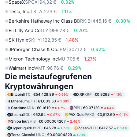
SpaceX
SPCX
94,32 €
0.32%
Tesla, Inc.
TSLA
273 €
1.11%
Berkshire Hathaway Inc Class B
BRK.B
445,16 €
0.30%
Eli Lilly And Co
LLY
998,78 €
0.20%
SK Hynix
SKHY
122,85 €
1.48%
JPmorgan Chase & Co
JPM
307,12 €
0.62%
Micron Technology Inc
MU
705 €
1.27%
Walmart Inc
WMT
96,76 €
0.29%
Die meistaufegrufenen
Kryptowährungen
Bitcoin
BTC
€54,428.89
XRP
XRP
€0.9268
0.69%
1.19%
Ethereum
ETH
€1,603.50
1.08%
Cardano
ADA
€0.1619
Pi
PI
€0.07129
0.67%
4.04%
Solana
SOL
€62.94
PAX Gold
PAXG
€3,512.60
0.97%
0.11%
Shiba Inu
SHIB
€0.000004207
2.46%
Hyperliquid
HYPE
€45.78
Zcash
ZEC
€412.57
1.77%
0.34%
Terra Classic
LUNC
€0.00004329
1.79%