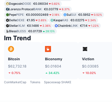
Dogecoin
DOGE
€0.06034
0.82%
Lorenzo Protocol
BANK
€0.03779
8.37%
Pepe
PEPE
€0.000002469
Sui
SUI
€0.5952
2.18%
0.52%
DeXe
DEXE
€1.95
Kaspa
KAS
€0.02275
2.65%
2.34%
Stellar
XLM
€0.1486
Chainlink
LINK
€7.14
2.36%
1.22%
Bless
BLESS
€0.01729
28.13%
Im Trend
Bitcoin
Biconomy
Viction
$62,732.18
$0.01604
$0.03085
0.75%
34.42%
10.02%
CoinMarketCap
Tokens
Spaceswap SHAKE