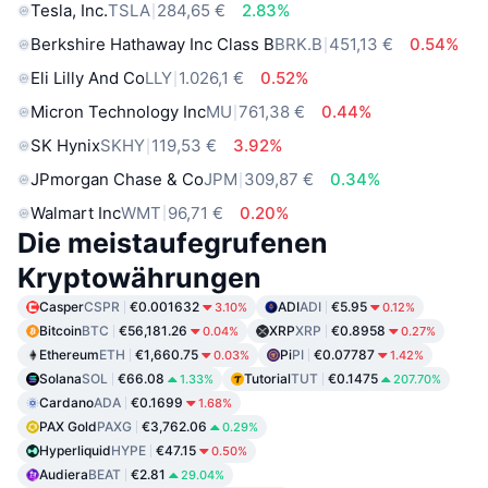
Tesla, Inc.
TSLA
284,65 €
2.83%
Berkshire Hathaway Inc Class B
BRK.B
451,13 €
0.54%
Eli Lilly And Co
LLY
1.026,1 €
0.52%
Micron Technology Inc
MU
761,38 €
0.44%
SK Hynix
SKHY
119,53 €
3.92%
JPmorgan Chase & Co
JPM
309,87 €
0.34%
Walmart Inc
WMT
96,71 €
0.20%
Die meistaufegrufenen
Kryptowährungen
Casper
CSPR
€0.001632
ADI
ADI
€5.95
3.10%
0.12%
Bitcoin
BTC
€56,181.26
XRP
XRP
€0.8958
0.04%
0.27%
Ethereum
ETH
€1,660.75
Pi
PI
€0.07787
0.03%
1.42%
Solana
SOL
€66.08
Tutorial
TUT
€0.1475
1.33%
207.70%
Cardano
ADA
€0.1699
1.68%
PAX Gold
PAXG
€3,762.06
0.29%
Hyperliquid
HYPE
€47.15
0.50%
Audiera
BEAT
€2.81
29.04%