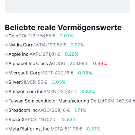
Beliebte reale Vermögenswerte
Gold
GOLD
3.756,55 €
2.07%
Nvidia Corp
NVDA
193,62 €
2.27%
Apple Inc.
AAPL
271,01 €
0.29%
Alphabet Inc Class A
GOOGL
306,99 €
0.96%
Microsoft Corp
MSFT
432,18 €
0.03%
Silver
SILVER
55 €
3.05%
Amazon.com Inc
AMZN
237,37 €
0.82%
Taiwan Semiconductor Manufacturing Co Ltd
TSM
363,94 
Broadcom Inc
AVGO
369,16 €
1.71%
SpaceX
SPCX
116,02 €
15.83%
Meta Platforms, Inc.
META
511,96 €
0.37%