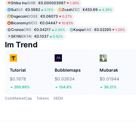
Shiba Inu
SHIB
€0.000003987
1.30%
Sui
SUI
€0.5982
Zcash
ZEC
€453.69
0.15%
4.39%
Dogecoin
DOGE
€0.06073
0.27%
Biconomy
BICO
€0.04447
10.63%
Cronos
CRO
€0.04217
Kaspa
KAS
€0.02295
2.65%
1.20%
SKYAI
SKYAI
€0.1037
5.92%
Im Trend
Tutorial
Bubblemaps
Mubarak
$0.1678
$0.02634
$0.01944
200.99%
104.9%
36.21%
CoinMarketCap
Tokens
SEEN