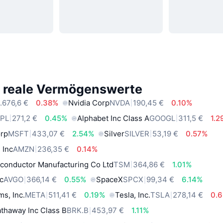
e reale Vermögenswerte
.676,6 €
0.38%
Nvidia Corp
NVDA
190,45 €
0.10%
PL
271,2 €
0.45%
Alphabet Inc Class A
GOOGL
311,5 €
1.
orp
MSFT
433,07 €
2.54%
Silver
SILVER
53,19 €
0.57%
 Inc
AMZN
236,35 €
0.14%
conductor Manufacturing Co Ltd
TSM
364,86 €
1.01%
c
AVGO
366,14 €
0.55%
SpaceX
SPCX
99,34 €
6.14%
ms, Inc.
META
511,41 €
0.19%
Tesla, Inc.
TSLA
278,14 €
0.
thaway Inc Class B
BRK.B
453,97 €
1.11%