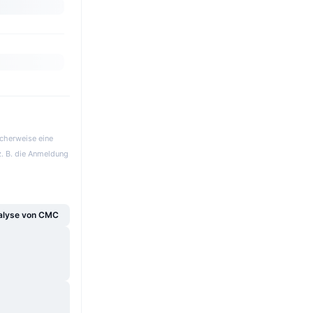
icherweise eine
z. B. die Anmeldung
alyse von CMC