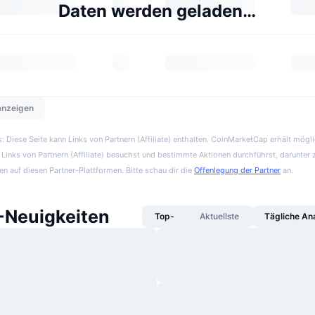
Daten werden geladen…
 anzeigen
 Diese Seite kann Links von Partnern (Affiliate) enthalten. CoinMarketCap erhält mögl
Links von Partnern (Affiliate) besuchst und bestimmte Aktionen durchführst, darunter 
en auf diesen Partner-Plattformen. Bitte schau dir die
Offenlegung der Partner
an.
Neuigkeiten
Top-
Aktuellste
Tägliche An