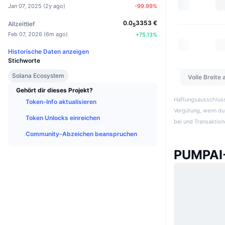
Jan 07, 2025
(
2y ago
)
-99.99
%
0.0
3353
€
Allzeittief
5
Feb 07, 2026
(
6m ago
)
+
75.13
%
Historische Daten anzeigen
Stichworte
Solana Ecosystem
Volle Breite
Gehört dir dieses Projekt?
Haftungsausschluss:
Token-Info aktualisieren
Vergütung, wenn du 
Token Unlocks einreichen
bei und Transaktion
Community-Abzeichen beanspruchen
PUMPAI-