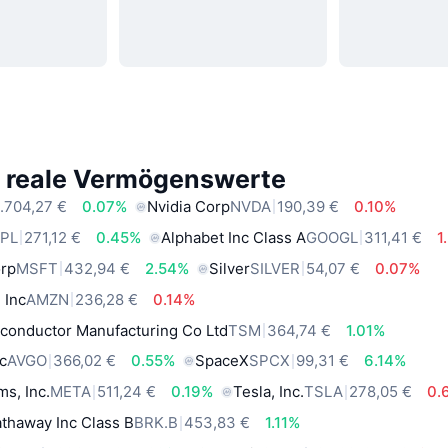
e reale Vermögenswerte
.704,27 €
0.07%
Nvidia Corp
NVDA
190,39 €
0.10%
PL
271,12 €
0.45%
Alphabet Inc Class A
GOOGL
311,41 €
1
orp
MSFT
432,94 €
2.54%
Silver
SILVER
54,07 €
0.07%
 Inc
AMZN
236,28 €
0.14%
conductor Manufacturing Co Ltd
TSM
364,74 €
1.01%
c
AVGO
366,02 €
0.55%
SpaceX
SPCX
99,31 €
6.14%
ms, Inc.
META
511,24 €
0.19%
Tesla, Inc.
TSLA
278,05 €
0.
thaway Inc Class B
BRK.B
453,83 €
1.11%