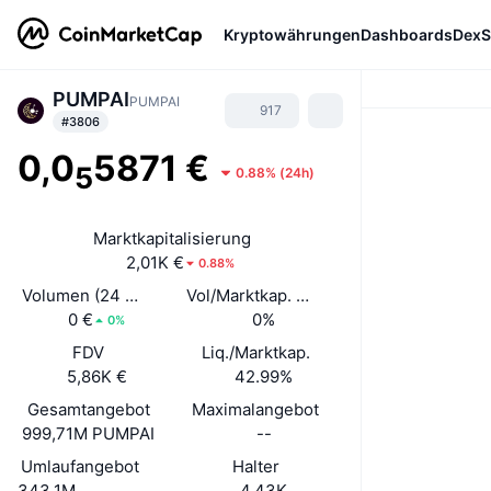
Kryptowährungen
Dashboards
DexS
PUMPAI
PUMPAI
917
#3806
0,0
5871 €
5
0.88%
(
24h
)
Marktkapitalisierung
2,01K €
0.88%
Volumen (24 Std.)
Vol/Marktkap. (24 h)
0 €
0%
0%
FDV
Liq./Marktkap.
5,86K €
42.99%
Gesamtangebot
Maximalangebot
999,71M PUMPAI
--
Umlaufangebot
Halter
343,1M
4,43K