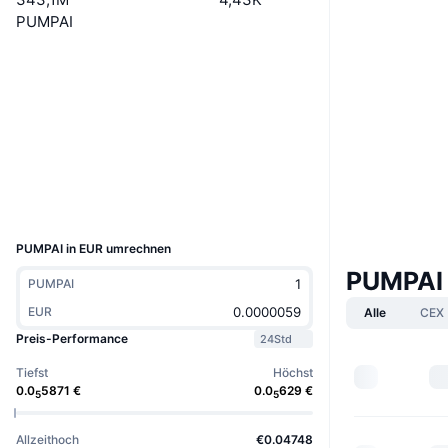
PUMPAI
Website
Website
Soziale Medien
Verträge
7vsKat...mWBLMd
Explorer
solscan.io
Wallets
UCID
35077
PUMPAI in EUR umrechnen
PUMPAI
PUMPAI
EUR
Alle
CEX
Preis-Performance
24Std
Tiefst
Höchst
0.0
5871
€
0.0
629
€
5
5
Allzeithoch
€0.04748