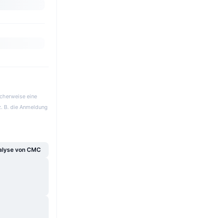
icherweise eine
z. B. die Anmeldung
alyse von CMC