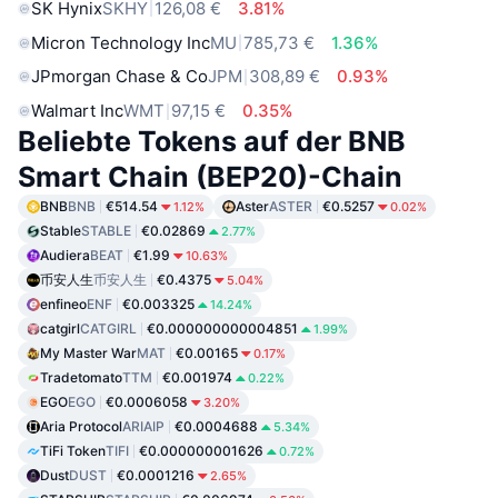
SK Hynix
SKHY
126,08 €
3.81%
Micron Technology Inc
MU
785,73 €
1.36%
JPmorgan Chase & Co
JPM
308,89 €
0.93%
Walmart Inc
WMT
97,15 €
0.35%
Beliebte Tokens auf der BNB
Smart Chain (BEP20)-Chain
BNB
BNB
€514.54
Aster
ASTER
€0.5257
1.12%
0.02%
Stable
STABLE
€0.02869
2.77%
Audiera
BEAT
€1.99
10.63%
币安人生
币安人生
€0.4375
5.04%
enfineo
ENF
€0.003325
14.24%
catgirl
CATGIRL
€0.000000000004851
1.99%
My Master War
MAT
€0.00165
0.17%
Tradetomato
TTM
€0.001974
0.22%
EGO
EGO
€0.0006058
3.20%
Aria Protocol
ARIAIP
€0.0004688
5.34%
TiFi Token
TIFI
€0.000000001626
0.72%
Dust
DUST
€0.0001216
2.65%