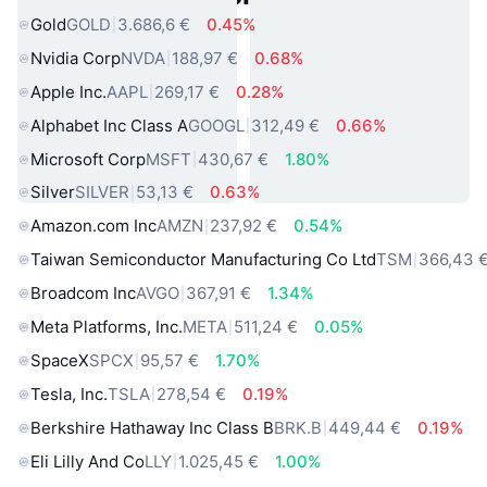
Gold
GOLD
3.686,6 €
0.45%
Nvidia Corp
NVDA
188,97 €
0.68%
Apple Inc.
AAPL
269,17 €
0.28%
Alphabet Inc Class A
GOOGL
312,49 €
0.66%
Microsoft Corp
MSFT
430,67 €
1.80%
Silver
SILVER
53,13 €
0.63%
Amazon.com Inc
AMZN
237,92 €
0.54%
Taiwan Semiconductor Manufacturing Co Ltd
TSM
366,43 
Broadcom Inc
AVGO
367,91 €
1.34%
Meta Platforms, Inc.
META
511,24 €
0.05%
SpaceX
SPCX
95,57 €
1.70%
Tesla, Inc.
TSLA
278,54 €
0.19%
Berkshire Hathaway Inc Class B
BRK.B
449,44 €
0.19%
Eli Lilly And Co
LLY
1.025,45 €
1.00%