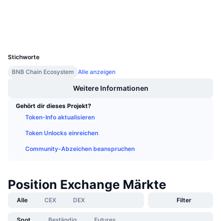
Anstehende Verkäufe
Explorer
bscscan.com
Finanzierungsraten
Lernen und verdienen
Wallets
UCID
11234
Kalender
Stichworte
ICO-Kalender
BNB Chain Ecosystem
Alle anzeigen
Weitere Informationen
Ereigniskalender
Gehört dir dieses Projekt?
Token-Info aktualisieren
Token Unlocks einreichen
Community-Abzeichen beanspruchen
Position Exchange Märkte
Alle
CEX
DEX
Filter
Spot
Beständig
Futures