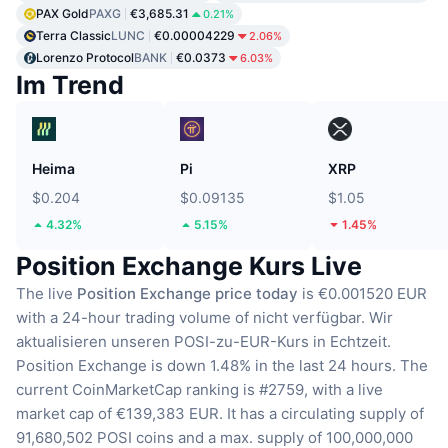
PAX Gold
PAXG
€3,685.31
0.21%
Terra Classic
LUNC
€0.00004229
2.06%
Lorenzo Protocol
BANK
€0.0373
6.03%
Im Trend
Heima
Pi
XRP
$0.204
$0.09135
$1.05
4.32%
5.15%
1.45%
Position Exchange Kurs Live
The live
Position Exchange price today
is €0.001520 EUR
with a 24-hour trading volume of nicht verfügbar.
Wir
aktualisieren unseren POSI-zu-EUR-Kurs in Echtzeit.
Position Exchange is down 1.48% in the last 24 hours.
The
current CoinMarketCap ranking is #2759, with a live
market cap of €139,383 EUR.
It has a circulating supply of
91,680,502 POSI coins
and a max. supply of 100,000,000