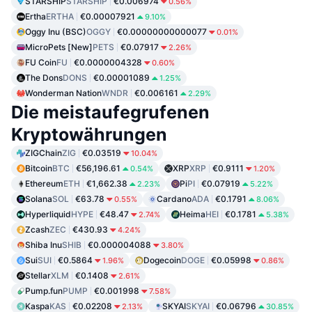
STARSHIP
STARSHIP
€0.006974
0.56%
Ertha
ERTHA
€0.00007921
9.10%
Oggy Inu (BSC)
OGGY
€0.00000000000077
0.01%
MicroPets [New]
PETS
€0.07917
2.26%
FU Coin
FU
€0.0000004328
0.60%
The Dons
DONS
€0.00001089
1.25%
Wonderman Nation
WNDR
€0.006161
2.29%
Die meistaufegrufenen
Kryptowährungen
ZIGChain
ZIG
€0.03519
10.04%
Bitcoin
BTC
€56,196.61
XRP
XRP
€0.9111
0.54%
1.20%
Ethereum
ETH
€1,662.38
Pi
PI
€0.07919
2.23%
5.22%
Solana
SOL
€63.78
Cardano
ADA
€0.1791
0.55%
8.06%
Hyperliquid
HYPE
€48.47
Heima
HEI
€0.1781
2.74%
5.38%
Zcash
ZEC
€430.93
4.24%
Shiba Inu
SHIB
€0.000004088
3.80%
Sui
SUI
€0.5864
Dogecoin
DOGE
€0.05998
1.96%
0.86%
Stellar
XLM
€0.1408
2.61%
Pump.fun
PUMP
€0.001998
7.58%
Kaspa
KAS
€0.02208
SKYAI
SKYAI
€0.06796
2.13%
30.85%