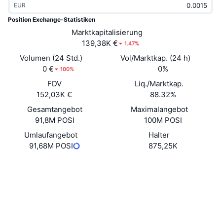
EUR
Im Trend
Krypto-ETFs
Lernen
CMC MCP
Position Exchange-Statistiken
Neu
Marktkapitalisierung
Bitcoin-ETFs
x402
News
139,38K €
1.47%
Krypto
Ethereum-ETFs
Volumen (24 Std.)
Vol/Marktkap. (24 h)
Akademie
0 €
0%
100%
Politik
FDV
Liq./Marktkap.
Technische Analyse
Forschung/Recherche
152,03K €
88.32%
Sport
Gesamtangebot
Maximalangebot
RSI
Videos
91,8M POSI
100M POSI
Finanzen
MACD
Umlaufangebot
Halter
Wörterbuch
91,68M POSI
875,25K
Technologie
Website
Website
Whitepaper
Derivate
Kampagnen
Soziale Medien
NFT
Überblick
Airdrops
Verträge
0x5CA4...CA6706
3.9
Bewertung (CertiK)
NFT-Statistiken insgesamt
Liquidationen
Diamant-Prämien
Prüfungen