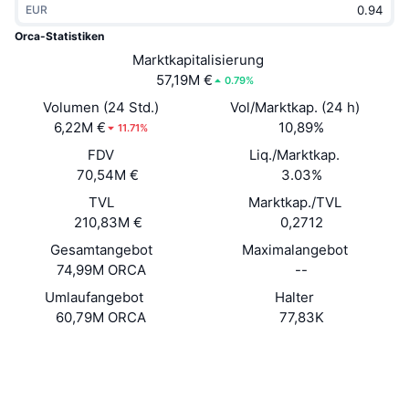
EUR
Im Trend
Krypto-ETFs
Lernen
CMC MCP
Orca-Statistiken
Neu
Marktkapitalisierung
Bitcoin-ETFs
x402
News
57,19M €
0.79%
Krypto
Ethereum-ETFs
Volumen (24 Std.)
Vol/Marktkap. (24 h)
Akademie
6,22M €
10,89%
11.71%
Politik
FDV
Liq./Marktkap.
Technische Analyse
Forschung/Recherche
70,54M €
3.03%
Sport
TVL
Marktkap./TVL
RSI
Videos
210,83M €
0,2712
Finanzen
MACD
Gesamtangebot
Maximalangebot
Wörterbuch
74,99M ORCA
--
Technologie
Umlaufangebot
Halter
Derivate
Kampagnen
60,79M ORCA
77,83K
NFT
Überblick
Website
Airdrops
Website
Soziale Medien
NFT-Statistiken insgesamt
Liquidationen
Diamant-Prämien
Verträge
orcaEK...kektZE