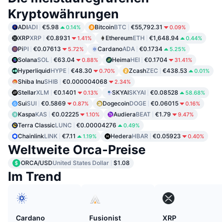
Kryptowährungen
ADI
ADI
€5.98
Bitcoin
BTC
€55,792.31
0.14%
0.09%
XRP
XRP
€0.8931
Ethereum
ETH
€1,648.94
1.41%
0.44%
Pi
PI
€0.07613
Cardano
ADA
€0.1734
5.72%
5.25%
Solana
SOL
€63.04
Heima
HEI
€0.1704
0.88%
31.41%
Hyperliquid
HYPE
€48.30
Zcash
ZEC
€438.53
0.70%
0.01%
Shiba Inu
SHIB
€0.000004068
2.34%
Stellar
XLM
€0.1401
SKYAI
SKYAI
€0.08528
0.13%
58.68%
Sui
SUI
€0.5869
Dogecoin
DOGE
€0.06015
0.87%
0.16%
Kaspa
KAS
€0.02225
Audiera
BEAT
€1.79
1.10%
9.47%
Terra Classic
LUNC
€0.00004276
0.49%
Chainlink
LINK
€7.11
Hedera
HBAR
€0.05923
1.19%
0.40%
Weltweite Orca-Preise
ORCA/USD
United States Dollar
$1.08
Im Trend
Cardano
Fusionist
XRP