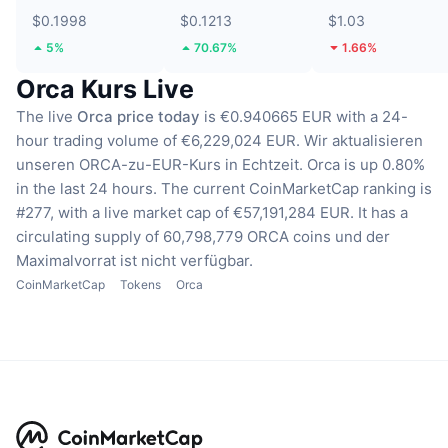
$0.1998
$0.1213
$1.03
5%
70.67%
1.66%
Orca Kurs Live
The live
Orca price today
is €0.940665 EUR with a 24-
hour trading volume of €6,229,024 EUR.
Wir aktualisieren
unseren ORCA-zu-EUR-Kurs in Echtzeit.
Orca is up 0.80%
in the last 24 hours.
The current CoinMarketCap ranking is
#277, with a live market cap of €57,191,284 EUR.
It has a
circulating supply of 60,798,779 ORCA coins
und der
Maximalvorrat ist nicht verfügbar.
CoinMarketCap
Tokens
Orca