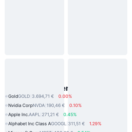
Beliebte reale Vermögenswerte
Gold
GOLD
3.694,71 €
0.00%
Nvidia Corp
NVDA
190,46 €
0.10%
Apple Inc.
AAPL
271,21 €
0.45%
Alphabet Inc Class A
GOOGL
311,51 €
1.29%