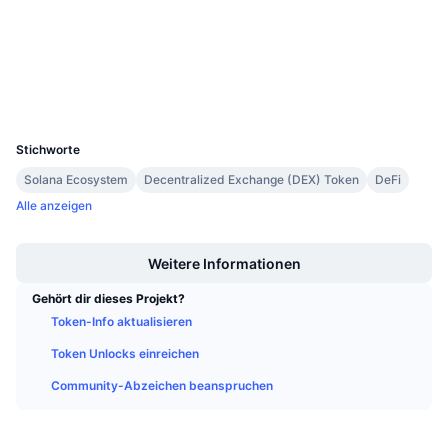
4.4
Bewertung (CertiK)
Anstehende Verkäufe
Finanzierungsraten
Lernen und verdienen
Explorer
solscan.io
Wallets
Kalender
UCID
11165
ICO-Kalender
Stichworte
Solana Ecosystem
Decentralized Exchange (DEX) Token
DeFi
Ereigniskalender
Alle anzeigen
Boost
Weitere Informationen
Gehört dir dieses Projekt?
Token-Info aktualisieren
Token Unlocks einreichen
Community-Abzeichen beanspruchen