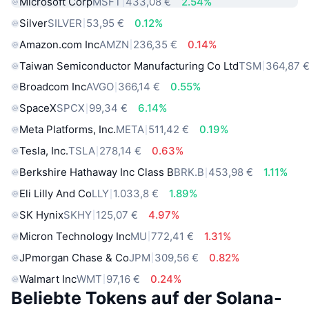
Microsoft Corp
MSFT
433,08 €
2.54%
Silver
SILVER
53,95 €
0.12%
Amazon.com Inc
AMZN
236,35 €
0.14%
Taiwan Semiconductor Manufacturing Co Ltd
TSM
364,87 
Broadcom Inc
AVGO
366,14 €
0.55%
SpaceX
SPCX
99,34 €
6.14%
Meta Platforms, Inc.
META
511,42 €
0.19%
Tesla, Inc.
TSLA
278,14 €
0.63%
Berkshire Hathaway Inc Class B
BRK.B
453,98 €
1.11%
Eli Lilly And Co
LLY
1.033,8 €
1.89%
SK Hynix
SKHY
125,07 €
4.97%
Micron Technology Inc
MU
772,41 €
1.31%
JPmorgan Chase & Co
JPM
309,56 €
0.82%
Walmart Inc
WMT
97,16 €
0.24%
Beliebte Tokens auf der Solana-