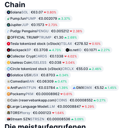
Chain
Solana
SOL
€63.07
0.80%
Pump.fun
PUMP
€0.002079
3.37%
Jupiter
JUP
€0.1573
2.73%
Pudgy Penguins
PENGU
€0.005212
2.38%
OFFICIAL TRUMP
TRUMP
€1.30
2.69%
Tesla tokenized stock (xStock)
TSLAX
€278.52
0.10%
Backpack
BP
€0.3708
io.net
IO
€0.1071
4.73%
2.27%
Collector Crypt
CARDS
€0.1338
4.02%
Useless Coin
USELESS
€0.038
3.04%
Circle tokenized stock (xStock)
CRCLX
€55.03
2.46%
Solstice USX
USX
€0.8703
0.34%
Comedian
BAN
€0.06309
0.47%
AntFun
ANTFUN
€0.03784
GMX
GMX
€5.52
1.39%
1.45%
Pockemy
PKM
€0.00008962
0.61%
Coin (reservebankapp.com)
COINS
€0.00008552
0.27%
Large Language Model
LLM
€0.00008847
5.29%
TORSY
torsy
€0.000123
1.64%
Stream SZN
STRSZN
€0.00008536
3.09%
Die meistaufegrufenen