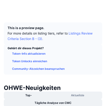
Top-Händler
Artikel
Börsenzuflüsse/-abflüsse
DEX API
Umrechner
Soziale Medien
Ranglisten
Spot
Explorer
explorer.ohwecoin.io
Stimmung
Unternehmen
Newsletter
UCID
Indikatoren
Im Trend
Derivate
4302
Preise
CMC Launch
Demnächst
Angst-und-Gier-Index.
This is a preview page.
For more details on listing tiers, refer to
Listings Review
Ressourcen
CMC Labs
Zuletzt hinzugefügt
Criteria Section B - (3).
Altcoin-Saison-Index
CMC Max
Gehört dir dieses Projekt?
Gewinner & Verlierer
Indikatoren für den Marktzyklus
Dokumentation
Token-Info aktualisieren
Top-Storys
Am häufigsten aufgerufen
Token Unlocks einreichen
Bitcoin-Dominanz
FAQ
Community-Abzeichen beanspruchen
Telegram-Bot
Stimmung der Community
CoinMarketCap 20 Index
KI-Integrationen
Werben
Chain-Ranking
CoinMarketCap 100 Index
OHWE-Neuigkeiten
CMC Agenten-Hub
Top-
Aktuellste
Prognosemärkte
ETF-Kapitalflüsse
Website-Widgets
Fähigkeiten-Marktplatz
Tägliche Analyse von CMC