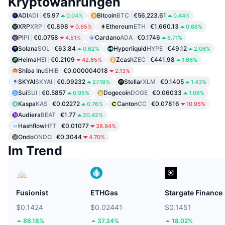
Kryptowährungen
ADI
ADI
€5.97
Bitcoin
BTC
€56,223.61
0.04%
0.44%
XRP
XRP
€0.898
Ethereum
ETH
€1,660.13
0.65%
0.68%
Pi
PI
€0.0758
Cardano
ADA
€0.1746
4.51%
6.71%
Solana
SOL
€63.84
Hyperliquid
HYPE
€49.12
0.62%
2.06%
Heima
HEI
€0.2109
Zcash
ZEC
€441.98
42.65%
1.66%
Shiba Inu
SHIB
€0.000004018
2.13%
SKYAI
SKYAI
€0.09232
Stellar
XLM
€0.1405
27.18%
1.43%
Sui
SUI
€0.5857
Dogecoin
DOGE
€0.06033
0.95%
1.06%
Kaspa
KAS
€0.02272
Canton
CC
€0.07816
0.76%
10.95%
Audiera
BEAT
€1.77
20.42%
Hashflow
HFT
€0.01077
38.94%
Ondo
ONDO
€0.3044
4.70%
Im Trend
Fusionist
ETHGas
Stargate Finance
$0.1424
$0.02441
$0.1451
86.18%
37.34%
18.02%