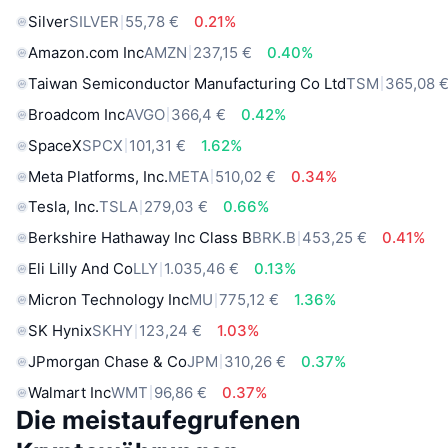
Silver
SILVER
55,78 €
0.21%
Amazon.com Inc
AMZN
237,15 €
0.40%
Taiwan Semiconductor Manufacturing Co Ltd
TSM
365,08 
Broadcom Inc
AVGO
366,4 €
0.42%
SpaceX
SPCX
101,31 €
1.62%
Meta Platforms, Inc.
META
510,02 €
0.34%
Tesla, Inc.
TSLA
279,03 €
0.66%
Berkshire Hathaway Inc Class B
BRK.B
453,25 €
0.41%
Eli Lilly And Co
LLY
1.035,46 €
0.13%
Micron Technology Inc
MU
775,12 €
1.36%
SK Hynix
SKHY
123,24 €
1.03%
JPmorgan Chase & Co
JPM
310,26 €
0.37%
Walmart Inc
WMT
96,86 €
0.37%
Die meistaufegrufenen