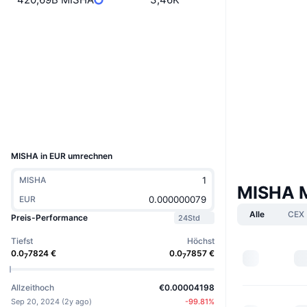
Website
Website
Soziale Medien
Verträge
0x0CCA...d41098
2.8
Bewertung (CertiK)
Explorer
etherscan.io
Wallets
UCID
33201
MISHA in EUR umrechnen
MISHA
MISHA 
EUR
Alle
CEX
Preis-Performance
24Std
Tiefst
Höchst
0.0
7824
€
0.0
7857
€
7
7
Allzeithoch
€0.00004198
Sep 20, 2024
(
2y ago
)
-99.81
%