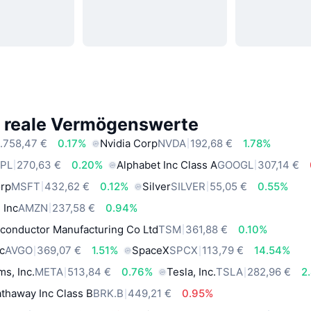
e reale Vermögenswerte
.758,47 €
0.17%
Nvidia Corp
NVDA
192,68 €
1.78%
PL
270,63 €
0.20%
Alphabet Inc Class A
GOOGL
307,14 €
orp
MSFT
432,62 €
0.12%
Silver
SILVER
55,05 €
0.55%
 Inc
AMZN
237,58 €
0.94%
conductor Manufacturing Co Ltd
TSM
361,88 €
0.10%
c
AVGO
369,07 €
1.51%
SpaceX
SPCX
113,79 €
14.54%
ms, Inc.
META
513,84 €
0.76%
Tesla, Inc.
TSLA
282,96 €
2
thaway Inc Class B
BRK.B
449,21 €
0.95%