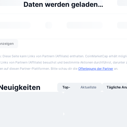
Daten werden geladen…
 anzeigen
 Diese Seite kann Links von Partnern (Affiliate) enthalten. CoinMarketCap erhält mögl
Links von Partnern (Affiliate) besuchst und bestimmte Aktionen durchführst, darunter 
en auf diesen Partner-Plattformen. Bitte schau dir die
Offenlegung der Partner
an.
euigkeiten
Top-
Aktuellste
Tägliche An