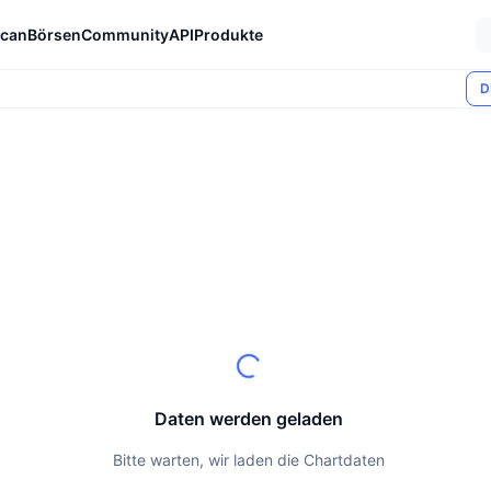
can
Börsen
Community
API
Produkte
D
Daten werden geladen
Bitte warten, wir laden die Chartdaten