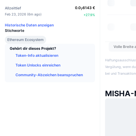
0.0
6143
€
Allzeittief
7
Feb 23, 2026
(
6m ago
)
+
27.9
%
Historische Daten anzeigen
Stichworte
Ethereum Ecosystem
Volle Breite
Gehört dir dieses Projekt?
Token-Info aktualisieren
Haftungsausschluss:
Token Unlocks einreichen
Vergütung, wenn du 
bei und Transaktion
Community-Abzeichen beanspruchen
MISHA-N