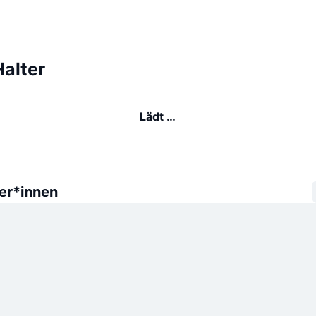
alter
Lädt …
er*innen