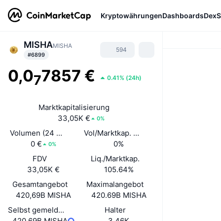
Kryptowährungen
Dashboards
DexS
MISHA
MISHA
594
#6899
0,0
7857 €
7
0.41%
(
24h
)
Marktkapitalisierung
33,05K €
0%
Volumen (24 Std.)
Vol/Marktkap. (24 h)
0 €
0%
0%
FDV
Liq./Marktkap.
33,05K €
105.64%
Gesamtangebot
Maximalangebot
420,69B MISHA
420.69B MISHA
Selbst gemeldetes Umlaufangebot
Halter
420,69B MISHA
3,46K