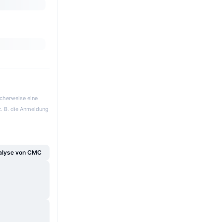
icherweise eine
z. B. die Anmeldung
alyse von CMC