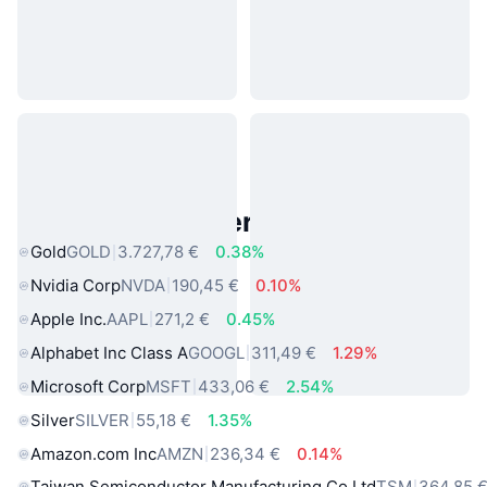
Beliebte reale Vermögenswerte
Gold
GOLD
3.727,78 €
0.38%
Nvidia Corp
NVDA
190,45 €
0.10%
Apple Inc.
AAPL
271,2 €
0.45%
Alphabet Inc Class A
GOOGL
311,49 €
1.29%
Microsoft Corp
MSFT
433,06 €
2.54%
Silver
SILVER
55,18 €
1.35%
Amazon.com Inc
AMZN
236,34 €
0.14%
Taiwan Semiconductor Manufacturing Co Ltd
TSM
364,85 