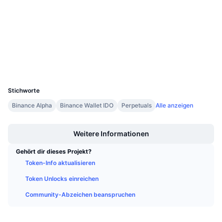
Anstehende Verkäufe
Verträge
0x503F...C1df53
Finanzierungsraten
Lernen und verdienen
4.1
Bewertung (CertiK)
Explorer
bscscan.com
Kalender
Wallets
ICO-Kalender
UCID
36053
Stichworte
Ereigniskalender
Binance Alpha
Binance Wallet IDO
Perpetuals
Alle anzeigen
Boost
Weitere Informationen
Gehört dir dieses Projekt?
Token-Info aktualisieren
Token Unlocks einreichen
Community-Abzeichen beanspruchen