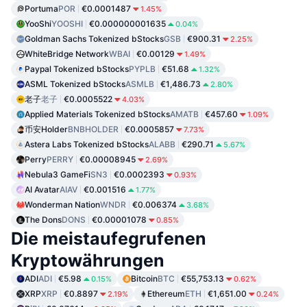
Portuma
POR
€0.0001487
1.45%
YooShi
YOOSHI
€0.000000001635
0.04%
Goldman Sachs Tokenized bStocks
GSB
€900.31
2.25%
WhiteBridge Network
WBAI
€0.00129
1.49%
Paypal Tokenized bStocks
PYPLB
€51.68
1.32%
ASML Tokenized bStocks
ASMLB
€1,486.73
2.80%
老子
老子
€0.0005522
4.03%
Applied Materials Tokenized bStocks
AMATB
€457.60
1.09%
币安Holder
BNBHOLDER
€0.0005857
7.73%
Astera Labs Tokenized bStocks
ALABB
€290.71
5.67%
Perry
PERRY
€0.00008945
2.69%
Nebula3 GameFi
SN3
€0.0002393
0.93%
AI Avatar
AIAV
€0.001516
1.77%
Wonderman Nation
WNDR
€0.006374
3.68%
The Dons
DONS
€0.00001078
0.85%
Die meistaufegrufenen
Kryptowährungen
ADI
ADI
€5.98
Bitcoin
BTC
€55,753.13
0.15%
0.62%
XRP
XRP
€0.8897
Ethereum
ETH
€1,651.00
2.19%
0.24%