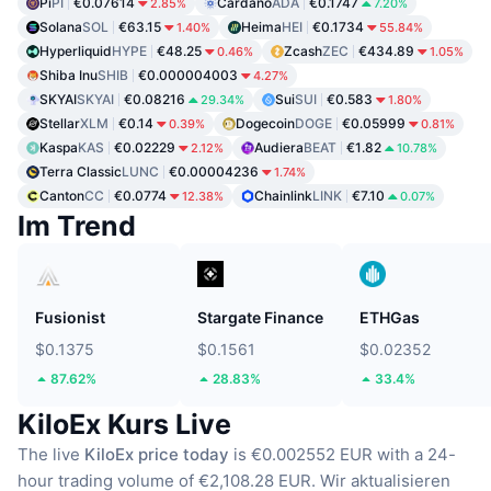
Pi
PI
€0.07614
Cardano
ADA
€0.1747
2.85%
7.20%
Solana
SOL
€63.15
Heima
HEI
€0.1734
1.40%
55.84%
Hyperliquid
HYPE
€48.25
Zcash
ZEC
€434.89
0.46%
1.05%
Shiba Inu
SHIB
€0.000004003
4.27%
SKYAI
SKYAI
€0.08216
Sui
SUI
€0.583
29.34%
1.80%
Stellar
XLM
€0.14
Dogecoin
DOGE
€0.05999
0.39%
0.81%
Kaspa
KAS
€0.02229
Audiera
BEAT
€1.82
2.12%
10.78%
Terra Classic
LUNC
€0.00004236
1.74%
Canton
CC
€0.0774
Chainlink
LINK
€7.10
12.38%
0.07%
Im Trend
Fusionist
Stargate Finance
ETHGas
$0.1375
$0.1561
$0.02352
87.62%
28.83%
33.4%
KiloEx Kurs Live
The live
KiloEx price today
is €0.002552 EUR with a 24-
hour trading volume of €2,108.28 EUR.
Wir aktualisieren