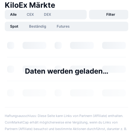
KiloEx Märkte
Alle
CEX
DEX
Filter
Spot
Beständig
Futures
Daten werden geladen…
Haftungsausschluss: Diese Seite kann Links von Partnern (Affiliate) enthalten.
CoinMarketCap erhält möglicherweise eine Vergütung, wenn du Links von
Partnern (Affiliate) besuchst und bestimmte Aktionen durchführst, darunter z. B.