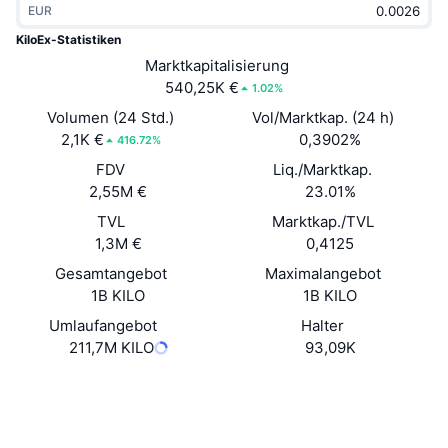
EUR
Im Trend
Krypto-ETFs
Lernen
CMC MCP
KiloEx-Statistiken
Neu
Marktkapitalisierung
Bitcoin-ETFs
x402
News
540,25K €
1.02%
Krypto
Ethereum-ETFs
Volumen (24 Std.)
Vol/Marktkap. (24 h)
Akademie
2,1K €
0,3902%
416.72%
Politik
FDV
Liq./Marktkap.
Technische Analyse
Forschung/Recherche
2,55M €
23.01%
Sport
TVL
Marktkap./TVL
RSI
Videos
1,3M €
0,4125
Finanzen
MACD
Gesamtangebot
Maximalangebot
Wörterbuch
1B KILO
1B KILO
Technologie
Umlaufangebot
Halter
Derivate
Kampagnen
211,7M KILO
93,09K
NFT
Überblick
Website
Airdrops
Website
Whitepaper
NFT-Statistiken insgesamt
Soziale Medien
Liquidationen
Diamant-Prämien