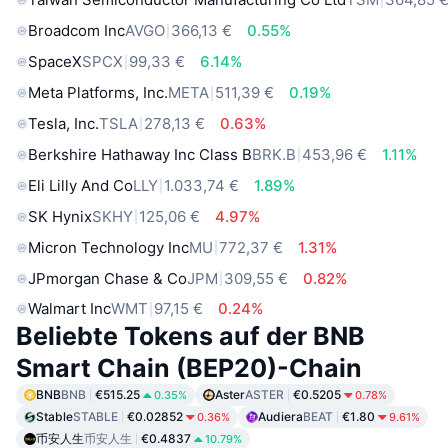
Broadcom Inc
AVGO
366,13 €
0.55%
SpaceX
SPCX
99,33 €
6.14%
Meta Platforms, Inc.
META
511,39 €
0.19%
Tesla, Inc.
TSLA
278,13 €
0.63%
Berkshire Hathaway Inc Class B
BRK.B
453,96 €
1.11%
Eli Lilly And Co
LLY
1.033,74 €
1.89%
SK Hynix
SKHY
125,06 €
4.97%
Micron Technology Inc
MU
772,37 €
1.31%
JPmorgan Chase & Co
JPM
309,55 €
0.82%
Walmart Inc
WMT
97,15 €
0.24%
Beliebte Tokens auf der BNB
Smart Chain (BEP20)-Chain
BNB
BNB
€515.25
Aster
ASTER
€0.5205
0.35%
0.78%
Stable
STABLE
€0.02852
Audiera
BEAT
€1.80
0.36%
9.61%
币安人生
币安人生
€0.4837
10.79%