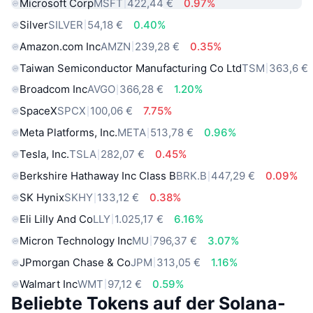
Microsoft Corp
MSFT
422,44 €
0.97%
Silver
SILVER
54,18 €
0.40%
Amazon.com Inc
AMZN
239,28 €
0.35%
Taiwan Semiconductor Manufacturing Co Ltd
TSM
363,6 €
Broadcom Inc
AVGO
366,28 €
1.20%
SpaceX
SPCX
100,06 €
7.75%
Meta Platforms, Inc.
META
513,78 €
0.96%
Tesla, Inc.
TSLA
282,07 €
0.45%
Berkshire Hathaway Inc Class B
BRK.B
447,29 €
0.09%
SK Hynix
SKHY
133,12 €
0.38%
Eli Lilly And Co
LLY
1.025,17 €
6.16%
Micron Technology Inc
MU
796,37 €
3.07%
JPmorgan Chase & Co
JPM
313,05 €
1.16%
Walmart Inc
WMT
97,12 €
0.59%
Beliebte Tokens auf der Solana-