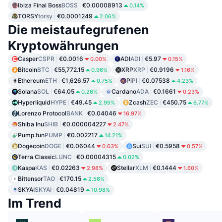
Ibiza Final Boss
BOSS
€0.00008913
0.14%
TORSY
torsy
€0.0001249
2.06%
Die meistaufegrufenen
Kryptowährungen
Casper
CSPR
€0.0016
ADI
ADI
€5.97
0.00%
0.15%
Bitcoin
BTC
€55,772.15
XRP
XRP
€0.9196
0.96%
1.16%
Ethereum
ETH
€1,626.57
Pi
PI
€0.07538
0.75%
4.23%
Solana
SOL
€64.05
Cardano
ADA
€0.1661
0.26%
0.23%
Hyperliquid
HYPE
€49.45
Zcash
ZEC
€450.75
2.99%
6.77%
Lorenzo Protocol
BANK
€0.04046
16.97%
Shiba Inu
SHIB
€0.000004227
2.47%
Pump.fun
PUMP
€0.002217
14.21%
Dogecoin
DOGE
€0.06044
Sui
SUI
€0.5958
0.63%
0.57%
Terra Classic
LUNC
€0.00004315
0.02%
Kaspa
KAS
€0.02263
Stellar
XLM
€0.1444
2.98%
1.60%
Bittensor
TAO
€170.15
2.56%
SKYAI
SKYAI
€0.04819
10.98%
Im Trend