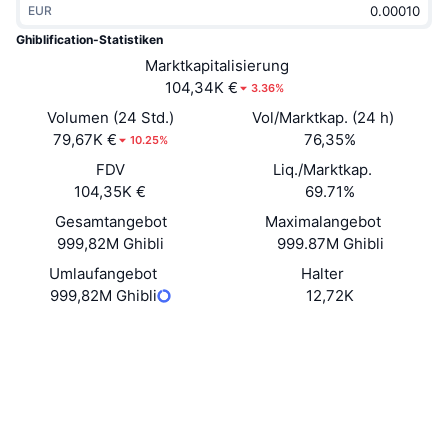
EUR
Im Trend
Krypto-ETFs
Lernen
CMC MCP
Ghiblification-Statistiken
Neu
Marktkapitalisierung
Bitcoin-ETFs
x402
News
104,34K €
3.36%
Krypto
Ethereum-ETFs
Volumen (24 Std.)
Vol/Marktkap. (24 h)
Akademie
79,67K €
76,35%
10.25%
Politik
FDV
Liq./Marktkap.
Technische Analyse
Forschung/Recherche
104,35K €
69.71%
Sport
Gesamtangebot
Maximalangebot
RSI
Videos
999,82M Ghibli
999.87M Ghibli
Finanzen
MACD
Umlaufangebot
Halter
Wörterbuch
999,82M Ghibli
12,72K
Technologie
Website
Website
Derivate
Kampagnen
Soziale Medien
NFT
Überblick
Verträge
4TBi66...Qdpump
Airdrops
3.3
Bewertung (CertiK)
NFT-Statistiken insgesamt
Liquidationen
Explorer
solscan.io
Diamant-Prämien