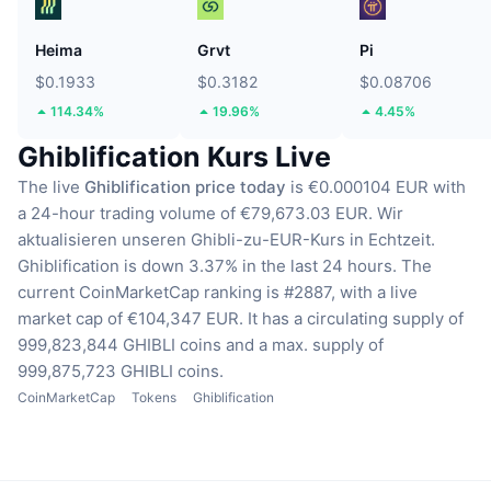
Heima
Grvt
Pi
$0.1933
$0.3182
$0.08706
114.34%
19.96%
4.45%
Ghiblification Kurs Live
The live
Ghiblification price today
is €0.000104 EUR with
a 24-hour trading volume of €79,673.03 EUR.
Wir
aktualisieren unseren Ghibli-zu-EUR-Kurs in Echtzeit.
Ghiblification is down 3.37% in the last 24 hours.
The
current CoinMarketCap ranking is #2887, with a live
market cap of €104,347 EUR.
It has a circulating supply of
999,823,844 GHIBLI coins
and a max. supply of
999,875,723 GHIBLI coins.
CoinMarketCap
Tokens
Ghiblification