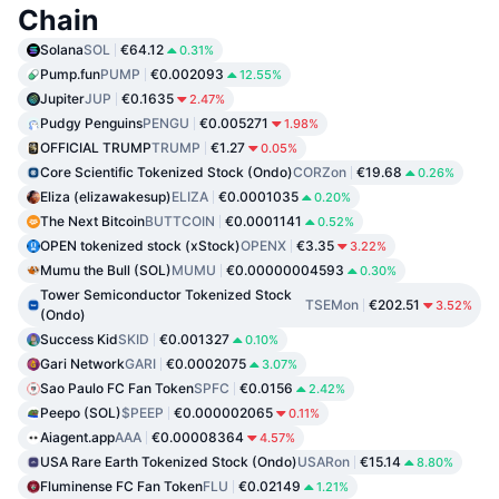
Chain
Solana
SOL
€64.12
0.31%
Pump.fun
PUMP
€0.002093
12.55%
Jupiter
JUP
€0.1635
2.47%
Pudgy Penguins
PENGU
€0.005271
1.98%
OFFICIAL TRUMP
TRUMP
€1.27
0.05%
Core Scientific Tokenized Stock (Ondo)
CORZon
€19.68
0.26%
Eliza (elizawakesup)
ELIZA
€0.0001035
0.20%
The Next Bitcoin
BUTTCOIN
€0.0001141
0.52%
OPEN tokenized stock (xStock)
OPENX
€3.35
3.22%
Mumu the Bull (SOL)
MUMU
€0.00000004593
0.30%
Tower Semiconductor Tokenized Stock
TSEMon
€202.51
3.52%
(Ondo)
Success Kid
SKID
€0.001327
0.10%
Gari Network
GARI
€0.0002075
3.07%
Sao Paulo FC Fan Token
SPFC
€0.0156
2.42%
Peepo (SOL)
$PEEP
€0.000002065
0.11%
Aiagent.app
AAA
€0.00008364
4.57%
USA Rare Earth Tokenized Stock (Ondo)
USARon
€15.14
8.80%
Fluminense FC Fan Token
FLU
€0.02149
1.21%