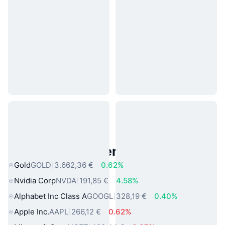
Beliebte reale Vermögenswerte
Gold
GOLD
3.662,36 €
0.62%
Nvidia Corp
NVDA
191,85 €
4.58%
Alphabet Inc Class A
GOOGL
328,19 €
0.40%
Apple Inc.
AAPL
266,12 €
0.62%