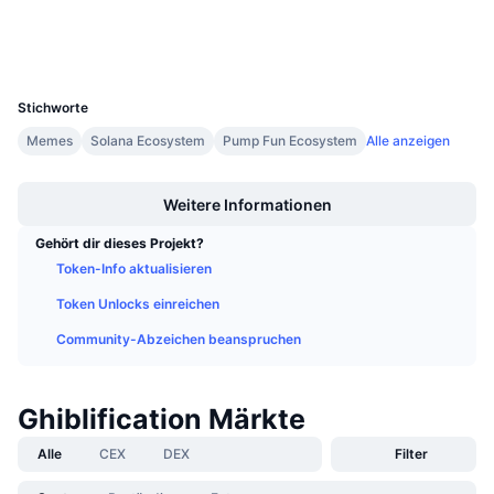
Anstehende Verkäufe
Wallets
Finanzierungsraten
Lernen und verdienen
UCID
36151
Kalender
Stichworte
Memes
Solana Ecosystem
Pump Fun Ecosystem
Alle anzeigen
ICO-Kalender
Boost
Weitere Informationen
Ereigniskalender
Gehört dir dieses Projekt?
Token-Info aktualisieren
Token Unlocks einreichen
Community-Abzeichen beanspruchen
Ghiblification Märkte
Alle
CEX
DEX
Filter