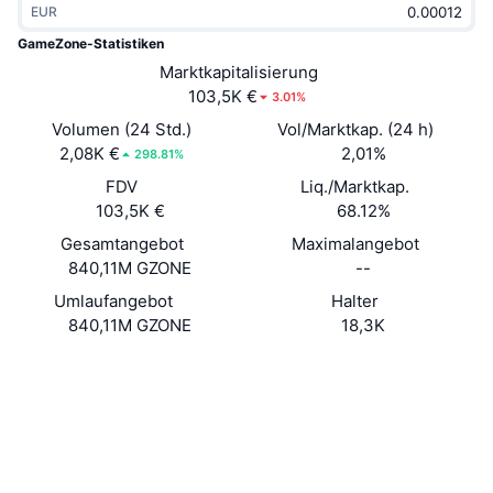
EUR
Im Trend
Krypto-ETFs
Lernen
CMC MCP
GameZone-Statistiken
Neu
Marktkapitalisierung
Bitcoin-ETFs
x402
News
103,5K €
3.01%
Krypto
Ethereum-ETFs
Volumen (24 Std.)
Vol/Marktkap. (24 h)
Akademie
2,08K €
2,01%
298.81%
Politik
FDV
Liq./Marktkap.
Technische Analyse
Forschung/Recherche
103,5K €
68.12%
Sport
Gesamtangebot
Maximalangebot
RSI
Videos
840,11M GZONE
--
Finanzen
MACD
Umlaufangebot
Halter
Wörterbuch
840,11M GZONE
18,3K
Technologie
Website
Website
Derivate
Kampagnen
Soziale Medien
NFT
Überblick
Airdrops
0xb6ad...00e938
Verträge
NFT-Statistiken insgesamt
Liquidationen
3.0
Diamant-Prämien
Bewertung (CertiK)