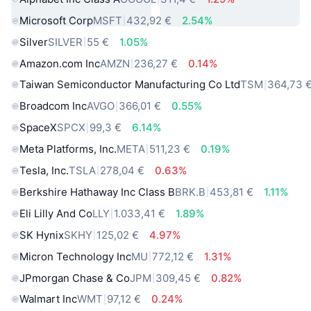
Microsoft Corp
MSFT
432,92 €
2.54%
Silver
SILVER
55 €
1.05%
Amazon.com Inc
AMZN
236,27 €
0.14%
Taiwan Semiconductor Manufacturing Co Ltd
TSM
364,73 
Broadcom Inc
AVGO
366,01 €
0.55%
SpaceX
SPCX
99,3 €
6.14%
Meta Platforms, Inc.
META
511,23 €
0.19%
Tesla, Inc.
TSLA
278,04 €
0.63%
Berkshire Hathaway Inc Class B
BRK.B
453,81 €
1.11%
Eli Lilly And Co
LLY
1.033,41 €
1.89%
SK Hynix
SKHY
125,02 €
4.97%
Micron Technology Inc
MU
772,12 €
1.31%
JPmorgan Chase & Co
JPM
309,45 €
0.82%
Walmart Inc
WMT
97,12 €
0.24%