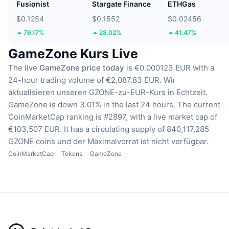
Fusionist
Stargate Finance
ETHGas
$0.1254
$0.1552
$0.02456
76.17%
28.02%
41.47%
GameZone Kurs Live
The live
GameZone price today
is €0.000123 EUR with a
24-hour trading volume of €2,087.83 EUR.
Wir
aktualisieren unseren GZONE-zu-EUR-Kurs in Echtzeit.
GameZone is down 3.01% in the last 24 hours.
The current
CoinMarketCap ranking is #2897, with a live market cap of
€103,507 EUR.
It has a circulating supply of 840,117,285
GZONE coins
und der Maximalvorrat ist nicht verfügbar.
CoinMarketCap
Tokens
GameZone