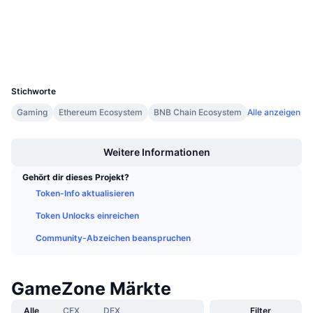
Anstehende Verkäufe
etherscan.io
Finanzierungsraten
Explorer
Lernen und verdienen
Wallets
UCID
Kalender
11871
Stichworte
ICO-Kalender
Gaming
Ethereum Ecosystem
BNB Chain Ecosystem
Alle anzeigen
Boost
Ereigniskalender
Weitere Informationen
Gehört dir dieses Projekt?
Token-Info aktualisieren
Token Unlocks einreichen
Community-Abzeichen beanspruchen
GameZone Märkte
Alle
CEX
DEX
Filter