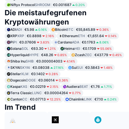
Niftyx Protocol
SHROOM
€0.001687
0.20%
Die meistaufegrufenen
Kryptowährungen
ADI
ADI
€5.98
Bitcoin
BTC
€55,845.89
0.16%
0.36%
XRP
XRP
€0.8898
Ethereum
ETH
€1,651.64
2.16%
0.14%
Pi
PI
€0.07606
Cardano
ADA
€0.1763
3.63%
8.06%
Solana
SOL
€63.30
Heima
HEI
€0.1709
1.21%
55.06%
Hyperliquid
HYPE
€48.26
Zcash
ZEC
€437.79
0.85%
0.45%
Shiba Inu
SHIB
€0.000004003
4.14%
SKYAI
SKYAI
€0.08038
Sui
SUI
€0.5843
27.16%
1.48%
Stellar
XLM
€0.1402
0.28%
Dogecoin
DOGE
€0.06014
0.36%
Kaspa
KAS
€0.02219
Audiera
BEAT
€1.76
2.15%
1.71%
Terra Classic
LUNC
€0.00004264
0.77%
Canton
CC
€0.07713
Chainlink
LINK
€7.10
12.25%
0.24%
Im Trend