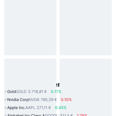
Beliebte reale Vermögenswerte
Gold
GOLD
3.718,81 €
0.17%
Nvidia Corp
NVDA
190,39 €
0.10%
Apple Inc.
AAPL
271,11 €
0.45%
Alphabet Inc Class A
GOOGL
311,4 €
1.29%