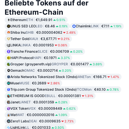
Beliebte Tokens auf der
Ethereum-Chain
Ethereum
ETH
€1,649.91
0.51%
UNUS SED LEO
LEO
€8.46
Chainlink
LINK
€7.11
0.19%
1.19%
Shiba Inu
SHIB
€0.000004062
2.49%
Tether Gold
XAUt
€3,677.71
0.21%
LINKA
LINKA
€0.0001953
0.06%
Tranche Finance
SLICE
€0.006709
0.20%
HAPI Protocol
HAPI
€0.1971
3.37%
Groyper (groypereth.vip)
GROYPER
€0.001477
3.69%
Gemach
GMAC
€0.0002714
0.20%
Arista Networks Tokenized Stock (Ondo)
ANETon
€166.71
1.47%
Muse
MUSE
€0.2689
2.86%
Trip.com Group Tokenized Stock (Ondo)
TCOMon
€40.10
0.78%
ETHEREUM IS GOOD
EBULL
€0.00001381
1.31%
Janet
JANET
€0.0001359
0.28%
VGX Token
VGX
€0.00009449
0.62%
Wat
WAT
€0.0000002016
1.09%
Zero1 Labs
DEAI
€0.0009635
2.73%
LightLink
LL
€0.001033
0.50%