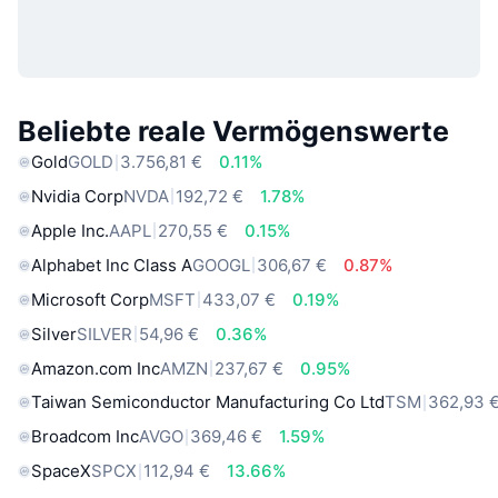
Beliebte reale Vermögenswerte
Gold
GOLD
3.756,81 €
0.11%
Nvidia Corp
NVDA
192,72 €
1.78%
Apple Inc.
AAPL
270,55 €
0.15%
Alphabet Inc Class A
GOOGL
306,67 €
0.87%
Microsoft Corp
MSFT
433,07 €
0.19%
Silver
SILVER
54,96 €
0.36%
Amazon.com Inc
AMZN
237,67 €
0.95%
Taiwan Semiconductor Manufacturing Co Ltd
TSM
362,93 
Broadcom Inc
AVGO
369,46 €
1.59%
SpaceX
SPCX
112,94 €
13.66%