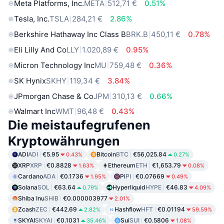
Meta Platforms, Inc.
META
512,71 €
0.51%
Tesla, Inc.
TSLA
284,21 €
2.86%
Berkshire Hathaway Inc Class B
BRK.B
450,11 €
0.78%
Eli Lilly And Co
LLY
1.020,89 €
0.95%
Micron Technology Inc
MU
759,48 €
0.36%
SK Hynix
SKHY
119,34 €
3.84%
JPmorgan Chase & Co
JPM
310,13 €
0.66%
Walmart Inc
WMT
96,48 €
0.43%
Die meistaufegrufenen
Kryptowährungen
ADI
ADI
€5.95
Bitcoin
BTC
€56,025.84
0.43%
0.27%
XRP
XRP
€0.8828
Ethereum
ETH
€1,653.79
1.63%
0.08%
Cardano
ADA
€0.1736
Pi
PI
€0.07669
1.95%
0.49%
Solana
SOL
€63.64
Hyperliquid
HYPE
€46.83
0.79%
4.09%
Shiba Inu
SHIB
€0.000003977
2.01%
Zcash
ZEC
€442.69
Hashflow
HFT
€0.01194
2.82%
59.59%
SKYAI
SKYAI
€0.1031
Sui
SUI
€0.5806
35.46%
1.08%