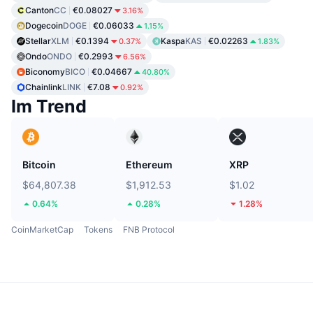
Canton
CC
€0.08027
3.16%
Dogecoin
DOGE
€0.06033
1.15%
Stellar
XLM
€0.1394
Kaspa
KAS
€0.02263
0.37%
1.83%
Ondo
ONDO
€0.2993
6.56%
Biconomy
BICO
€0.04667
40.80%
Chainlink
LINK
€7.08
0.92%
Im Trend
Bitcoin
Ethereum
XRP
$64,807.38
$1,912.53
$1.02
0.64%
0.28%
1.28%
CoinMarketCap
Tokens
FNB Protocol