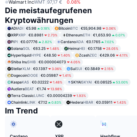
Walmart Inc
WMT
97,17 €
0.08%
Die meistaufegrufenen
Kryptowährungen
ADI
ADI
€5.98
Bitcoin
BTC
€55,904.98
0.18%
0.06%
XRP
XRP
€0.8981
Ethereum
ETH
€1,653.90
2.73%
0.07%
Pi
PI
€0.07776
Cardano
ADA
€0.1765
2.82%
7.02%
Solana
SOL
€63.25
Heima
HEI
€0.1758
1.48%
28.05%
Hyperliquid
HYPE
€48.50
Zcash
ZEC
€429.06
1.40%
4.11%
Shiba Inu
SHIB
€0.000004073
4.05%
Stellar
XLM
€0.1397
Sui
SUI
€0.5849
3.06%
2.15%
Dogecoin
DOGE
€0.05987
1.41%
Kaspa
KAS
€0.02222
SKYAI
SKYAI
€0.08525
1.48%
53.00%
Audiera
BEAT
€1.74
13.98%
Terra Classic
LUNC
€0.00004239
1.93%
Chainlink
LINK
€7.12
Hedera
HBAR
€0.05911
0.83%
1.43%
Im Trend
Cardano
XRP
Hashflow