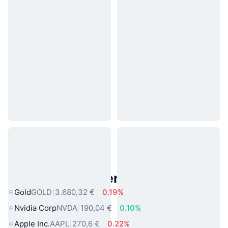
Beliebte reale Vermögenswerte
Gold
GOLD
3.680,32 €
0.19%
Nvidia Corp
NVDA
190,04 €
0.10%
Apple Inc.
AAPL
270,6 €
0.22%