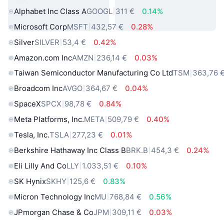
Alphabet Inc Class A
GOOGL
311 €
0.14%
Microsoft Corp
MSFT
432,57 €
0.28%
Silver
SILVER
53,4 €
0.42%
Amazon.com Inc
AMZN
236,14 €
0.03%
Taiwan Semiconductor Manufacturing Co Ltd
TSM
363,76 
Broadcom Inc
AVGO
364,67 €
0.04%
SpaceX
SPCX
98,78 €
0.84%
Meta Platforms, Inc.
META
509,79 €
0.40%
Tesla, Inc.
TSLA
277,23 €
0.01%
Berkshire Hathaway Inc Class B
BRK.B
454,3 €
0.24%
Eli Lilly And Co
LLY
1.033,51 €
0.10%
SK Hynix
SKHY
125,6 €
0.83%
Micron Technology Inc
MU
768,84 €
0.56%
JPmorgan Chase & Co
JPM
309,11 €
0.03%