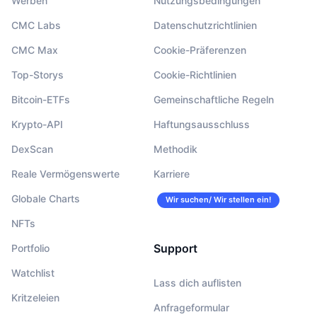
Werben
Nutzungsbedingungen
CMC Labs
Datenschutzrichtlinien
CMC Max
Cookie-Präferenzen
Top-Storys
Cookie-Richtlinien
Bitcoin-ETFs
Gemeinschaftliche Regeln
Krypto-API
Haftungsausschluss
DexScan
Methodik
Reale Vermögenswerte
Karriere
Globale Charts
Wir suchen/ Wir stellen ein!
NFTs
Support
Portfolio
Watchlist
Lass dich auflisten
Kritzeleien
Anfrageformular