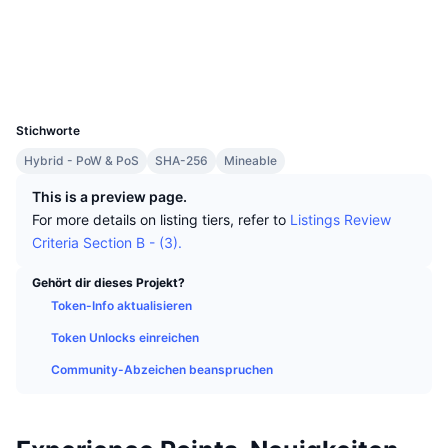
Top-Händler
Artikel
Börsenzuflüsse/-abflüsse
DEX API
Umrechner
Ranglisten
Spot
Soziale Medien
Stimmung
Unternehmen
Newsletter
Indikatoren
Im Trend
Derivate
Explorer
chainz.cryptoid.info
UCID
1367
Preise
CMC Launch
Demnächst
Angst-und-Gier-Index.
Stichworte
Ressourcen
CMC Labs
Hybrid - PoW & PoS
SHA-256
Mineable
Zuletzt hinzugefügt
Altcoin-Saison-Index
This is a preview page.
CMC Max
Gewinner & Verlierer
Indikatoren für den Marktzyklus
For more details on listing tiers, refer to
Listings Review
Dokumentation
Criteria Section B - (3).
Top-Storys
Am häufigsten aufgerufen
Bitcoin-Dominanz
FAQ
Gehört dir dieses Projekt?
Telegram-Bot
Stimmung der Community
Token-Info aktualisieren
CoinMarketCap 20 Index
KI-Integrationen
Token Unlocks einreichen
Werben
Chain-Ranking
CoinMarketCap 100 Index
Community-Abzeichen beanspruchen
CMC Agenten-Hub
Prognosemärkte
ETF-Kapitalflüsse
Website-Widgets
Fähigkeiten-Marktplatz