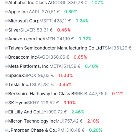
Alphabet Inc Class A
GOOGL
330,78 €
1.07%
Apple Inc.
AAPL
270,51 €
0.89%
Microsoft Corp
MSFT
428,11 €
0.24%
Silver
SILVER
53,31 €
0.46%
Amazon.com Inc
AMZN
241,19 €
0.32%
Taiwan Semiconductor Manufacturing Co Ltd
TSM
361,29 €
Broadcom Inc
AVGO
360,06 €
0.65%
Meta Platforms, Inc.
META
511,59 €
0.40%
SpaceX
SPCX
96,63 €
11.03%
Tesla, Inc.
TSLA
281 €
0.95%
Berkshire Hathaway Inc Class B
BRK.B
447,75 €
0.11%
SK Hynix
SKHY
129,52 €
3.19%
Eli Lilly And Co
LLY
990,72 €
2.46%
Micron Technology Inc
MU
757,42 €
2.10%
JPmorgan Chase & Co
JPM
310,48 €
0.20%