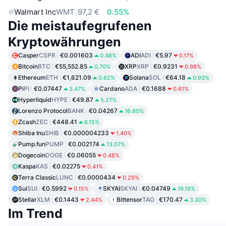
Walmart Inc
WMT
97,2 €
0.55%
Die meistaufegrufenen
Kryptowährungen
Casper
CSPR
€0.001603
ADI
ADI
€5.97
0.48%
0.17%
Bitcoin
BTC
€55,552.85
XRP
XRP
€0.9231
0.70%
0.98%
Ethereum
ETH
€1,621.09
Solana
SOL
€64.18
0.62%
0.93%
Pi
PI
€0.07447
Cardano
ADA
€0.1688
3.47%
0.61%
Hyperliquid
HYPE
€49.87
5.27%
Lorenzo Protocol
BANK
€0.04267
16.60%
Zcash
ZEC
€448.41
6.15%
Shiba Inu
SHIB
€0.000004233
1.40%
Pump.fun
PUMP
€0.002174
13.07%
Dogecoin
DOGE
€0.06055
0.48%
Kaspa
KAS
€0.02275
0.41%
Terra Classic
LUNC
€0.0000434
0.29%
Sui
SUI
€0.5992
SKYAI
SKYAI
€0.04749
0.15%
19.19%
Stellar
XLM
€0.1443
Bittensor
TAO
€170.47
2.44%
3.30%
Im Trend