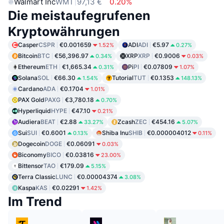
Walmart Inc
WMT
97,13 €
0.20%
Die meistaufegrufenen
Kryptowährungen
Casper
CSPR
€0.001659
ADI
ADI
€5.97
1.52%
0.27%
Bitcoin
BTC
€56,396.97
XRP
XRP
€0.9006
0.34%
0.03%
Ethereum
ETH
€1,665.34
Pi
PI
€0.07809
0.31%
1.07%
Solana
SOL
€66.30
Tutorial
TUT
€0.1353
1.54%
148.13%
Cardano
ADA
€0.1704
1.01%
PAX Gold
PAXG
€3,780.18
0.70%
Hyperliquid
HYPE
€47.10
0.21%
Audiera
BEAT
€2.88
Zcash
ZEC
€454.16
33.27%
5.07%
Sui
SUI
€0.6001
Shiba Inu
SHIB
€0.000004012
0.13%
0.11%
Dogecoin
DOGE
€0.06091
0.03%
Biconomy
BICO
€0.03816
23.00%
Bittensor
TAO
€179.09
5.15%
Terra Classic
LUNC
€0.00004374
3.08%
Kaspa
KAS
€0.02291
1.42%
Im Trend