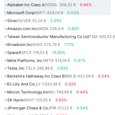
Alphabet Inc Class A
GOOGL
308,32 €
0.96%
Microsoft Corp
MSFT
434,06 €
0.03%
Silver
SILVER
55,24 €
3.05%
Amazon.com Inc
AMZN
238,4 €
0.82%
Taiwan Semiconductor Manufacturing Co Ltd
TSM
365,52 
Broadcom Inc
AVGO
370,76 €
1.71%
SpaceX
SPCX
116,53 €
15.83%
Meta Platforms, Inc.
META
514,18 €
0.37%
Tesla, Inc.
TSLA
285,89 €
2.83%
Berkshire Hathaway Inc Class B
BRK.B
453,09 €
0.54%
Eli Lilly And Co
LLY
1.030,56 €
0.52%
Micron Technology Inc
MU
764,69 €
0.44%
SK Hynix
SKHY
120,05 €
3.92%
JPmorgan Chase & Co
JPM
311,22 €
0.34%