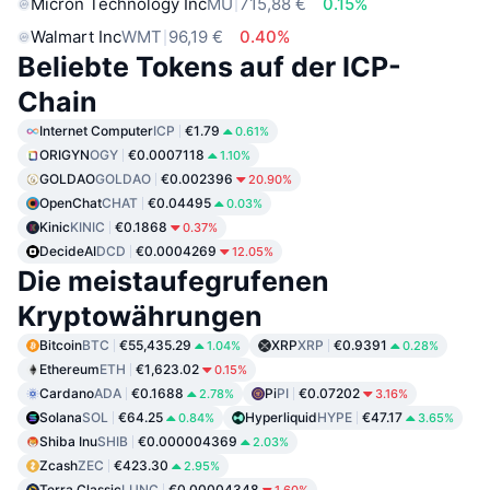
Micron Technology Inc
MU
715,88 €
0.15%
Walmart Inc
WMT
96,19 €
0.40%
Beliebte Tokens auf der ICP-
Chain
Internet Computer
ICP
€1.79
0.61%
ORIGYN
OGY
€0.0007118
1.10%
GOLDAO
GOLDAO
€0.002396
20.90%
OpenChat
CHAT
€0.04495
0.03%
Kinic
KINIC
€0.1868
0.37%
DecideAI
DCD
€0.0004269
12.05%
Die meistaufegrufenen
Kryptowährungen
Bitcoin
BTC
€55,435.29
XRP
XRP
€0.9391
1.04%
0.28%
Ethereum
ETH
€1,623.02
0.15%
Cardano
ADA
€0.1688
Pi
PI
€0.07202
2.78%
3.16%
Solana
SOL
€64.25
Hyperliquid
HYPE
€47.17
0.84%
3.65%
Shiba Inu
SHIB
€0.000004369
2.03%
Zcash
ZEC
€423.30
2.95%
Terra Classic
LUNC
€0.00004348