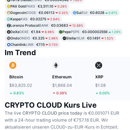
1.60%
PAX Gold
PAXG
€3,511.10
0.28%
Dogecoin
DOGE
€0.06113
Sui
SUI
€0.6028
0.32%
0.61%
Kaspa
KAS
€0.02275
2.64%
Lorenzo Protocol
BANK
€0.03683
12.88%
DeXe
DEXE
€1.94
Pepe
PEPE
€0.000002556
8.98%
1.29%
Ondo
ONDO
€0.325
Stellar
XLM
€0.1491
2.96%
1.52%
Chainlink
LINK
€7.15
0.73%
Im Trend
Bitcoin
Ethereum
XRP
$63,825.02
$1,868.04
$1.08
0.83%
0.39%
0.02%
CRYPTO CLOUD Kurs Live
The live
CRYPTO CLOUD price today
is €0.001071 EUR
with a 24-hour trading volume of €757.16 EUR.
Wir
aktualisieren unseren CLOUD-zu-EUR-Kurs in Echtzeit.