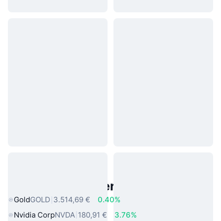
Beliebte reale Vermögenswerte
Gold
GOLD
3.514,69 €
0.40%
Nvidia Corp
NVDA
180,91 €
3.76%