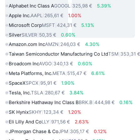
Alphabet Inc Class A
GOOGL
325,98 €
5.39%
Apple Inc.
AAPL
265,61 €
1.00%
Microsoft Corp
MSFT
424,31 €
5.13%
Silver
SILVER
50,35 €
0.60%
Amazon.com Inc
AMZN
246,03 €
4.30%
Taiwan Semiconductor Manufacturing Co Ltd
TSM
353,31 
Broadcom Inc
AVGO
340,13 €
0.60%
Meta Platforms, Inc.
META
515,47 €
6.61%
SpaceX
SPCX
95,91 €
1.90%
Tesla, Inc.
TSLA
280,67 €
3.84%
Berkshire Hathaway Inc Class B
BRK.B
444,98 €
0.16%
SK Hynix
SKHY
123,34 €
1.20%
Eli Lilly And Co
LLY
971,56 €
2.63%
JPmorgan Chase & Co
JPM
305,17 €
0.12%