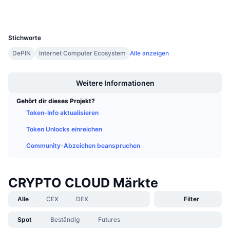
Wallets
Anstehende Verkäufe
Finanzierungsraten
Lernen und verdienen
UCID
23694
Stichworte
Kalender
DePIN
Internet Computer Ecosystem
Alle anzeigen
Boost
ICO-Kalender
Weitere Informationen
Ereigniskalender
Gehört dir dieses Projekt?
Token-Info aktualisieren
Token Unlocks einreichen
Community-Abzeichen beanspruchen
CRYPTO CLOUD Märkte
Alle
CEX
DEX
Filter
Spot
Beständig
Futures