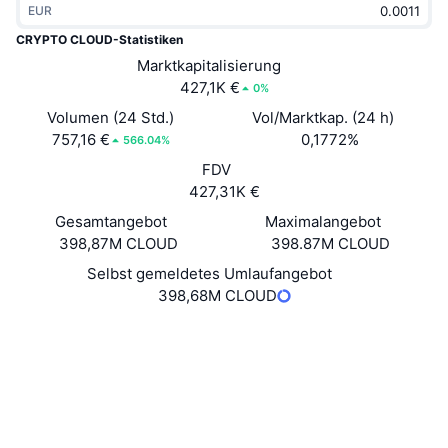
EUR
Im Trend
Krypto-ETFs
Lernen
CMC MCP
CRYPTO CLOUD-Statistiken
Neu
Marktkapitalisierung
Bitcoin-ETFs
x402
News
427,1K €
0%
Krypto
Ethereum-ETFs
Volumen (24 Std.)
Vol/Marktkap. (24 h)
Akademie
757,16 €
0,1772%
566.04%
Politik
FDV
Technische Analyse
Forschung/Recherche
427,31K €
Sport
Gesamtangebot
Maximalangebot
RSI
Videos
398,87M CLOUD
398.87M CLOUD
Finanzen
MACD
Selbst gemeldetes Umlaufangebot
Wörterbuch
398,68M CLOUD
Technologie
Website
Website
Whitepaper
Derivate
Kampagnen
NFT
Soziale Medien
Überblick
Airdrops
Verträge
pcj6u-...nq-cai
NFT-Statistiken insgesamt
Liquidationen
Diamant-Prämien
Explorer
www.icexplorer.io