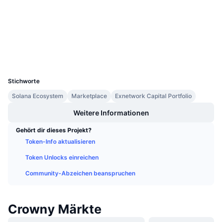
Verträge
CRWNYk...UYqnc1
Anstehende Verkäufe
3.2
Bewertung (CertiK)
Finanzierungsraten
Lernen und verdienen
Explorer
solscan.io
Wallets
Kalender
UCID
9348
ICO-Kalender
Stichworte
Ereigniskalender
Solana Ecosystem
Marketplace
Exnetwork Capital Portfolio
Weitere Informationen
Gehört dir dieses Projekt?
Token-Info aktualisieren
Token Unlocks einreichen
Community-Abzeichen beanspruchen
Crowny Märkte