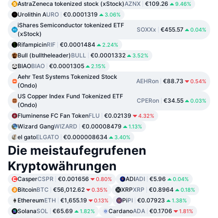
AstraZeneca tokenized stock (xStock)
AZNX
€109.26
9.46%
Urolithin A
URO
€0.0001319
3.06%
iShares Semiconductor tokenized ETF
SOXXx
€455.57
0.04%
(xStock)
Rifampicin
RIF
€0.0001484
2.24%
Bull (bulltheleader)
BULL
€0.0001332
3.52%
BIAO
BIAO
€0.0001305
2.15%
Aehr Test Systems Tokenized Stock
AEHRon
€88.73
0.54%
(Ondo)
US Copper Index Fund Tokenized ETF
CPERon
€34.55
0.03%
(Ondo)
Fluminense FC Fan Token
FLU
€0.02139
4.32%
Wizard Gang
WIZARD
€0.00008479
1.13%
el gato
ELGATO
€0.000008634
3.40%
Die meistaufegrufenen
Kryptowährungen
Casper
CSPR
€0.001656
ADI
ADI
€5.96
0.80%
0.04%
Bitcoin
BTC
€56,012.62
XRP
XRP
€0.8964
0.35%
0.18%
Ethereum
ETH
€1,655.19
Pi
PI
€0.07923
0.13%
1.38%
Solana
SOL
€65.69
Cardano
ADA
€0.1706
1.82%
1.81%