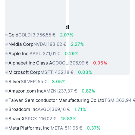
Beliebte reale Vermögenswerte
Gold
GOLD
3.756,55 €
2.07%
Nvidia Corp
NVDA
193,62 €
2.27%
Apple Inc.
AAPL
271,01 €
0.29%
Alphabet Inc Class A
GOOGL
306,99 €
0.96%
Microsoft Corp
MSFT
432,18 €
0.03%
Silver
SILVER
55 €
3.05%
Amazon.com Inc
AMZN
237,37 €
0.82%
Taiwan Semiconductor Manufacturing Co Ltd
TSM
363,94 
Broadcom Inc
AVGO
369,16 €
1.71%
SpaceX
SPCX
116,02 €
15.83%
Meta Platforms, Inc.
META
511,96 €
0.37%