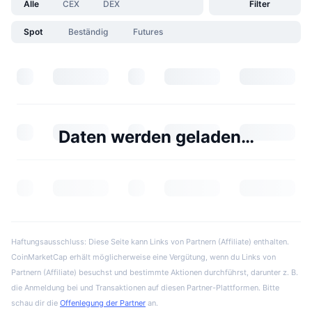
Alle
CEX
DEX
Filter
Spot
Beständig
Futures
Daten werden geladen…
Haftungsausschluss: Diese Seite kann Links von Partnern (Affiliate) enthalten.
CoinMarketCap erhält möglicherweise eine Vergütung, wenn du Links von
Partnern (Affiliate) besuchst und bestimmte Aktionen durchführst, darunter z. B.
die Anmeldung bei und Transaktionen auf diesen Partner-Plattformen. Bitte
schau dir die
Offenlegung der Partner
an.