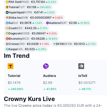
PAX Gold
PAXG
€3,757.84
0.24%
Tutorial
TUT
€0.128
240.80%
Hyperliquid
HYPE
€47.41
0.93%
Shiba Inu
SHIB
€0.000003997
0.65%
Sui
SUI
€0.5978
Audiera
BEAT
€2.59
1.54%
41.95%
Zcash
ZEC
€442.35
0.75%
Dogecoin
DOGE
€0.06047
0.33%
Biconomy
BICO
€0.06226
18.94%
Cronos
CRO
€0.0426
SKYAI
SKYAI
€0.1012
1.74%
0.73%
Kaspa
KAS
€0.023
0.29%
Im Trend
Tutorial
Audiera
IoTeX
$0.1479
$2.99
$0.003271
240.68%
41.89%
46.11%
Crowny Kurs Live
The live
Crowny price today
is €0.000293 EUR with a 24-