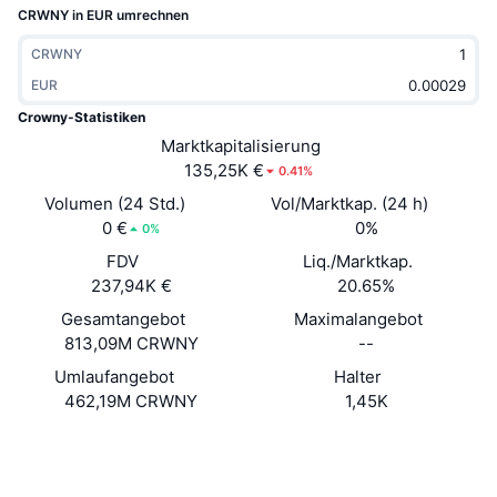
CRWNY in EUR umrechnen
Im Trend
Krypto-ETFs
Lernen
CMC MCP
CRWNY
Neu
Bitcoin-ETFs
EUR
x402
News
Crowny-Statistiken
Krypto
Ethereum-ETFs
Akademie
Marktkapitalisierung
135,25K €
0.41%
Politik
Technische Analyse
Forschung/Recherche
Volumen (24 Std.)
Vol/Marktkap. (24 h)
0 €
0%
0%
Sport
RSI
Videos
FDV
Liq./Marktkap.
Finanzen
237,94K €
20.65%
MACD
Wörterbuch
Gesamtangebot
Maximalangebot
Technologie
813,09M CRWNY
--
Derivate
Kampagnen
Umlaufangebot
Halter
462,19M CRWNY
1,45K
NFT
Überblick
Airdrops
Website
Website
Whitepaper
NFT-Statistiken insgesamt
Soziale Medien
Liquidationen
Diamant-Prämien