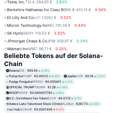
Tesla, Inc.
TSLA
284,65 €
2.83%
Berkshire Hathaway Inc Class B
BRK.B
451,13 €
0.54%
Eli Lilly And Co
LLY
1.026,1 €
0.52%
Micron Technology Inc
MU
761,38 €
0.44%
SK Hynix
SKHY
119,53 €
3.92%
JPmorgan Chase & Co
JPM
309,87 €
0.34%
Walmart Inc
WMT
96,71 €
0.20%
Beliebte Tokens auf der Solana-
Chain
Solana
SOL
€65.54
2.59%
Pump.fun
PUMP
€0.00212
Jupiter
JUP
€0.16
8.45%
2.53%
Pudgy Penguins
PENGU
€0.005401
2.21%
OFFICIAL TRUMP
TRUMP
€1.28
0.49%
WOOF
WOOF
€0.000007792
3.66%
S.C. Corinthians Fan Token
SCCP
€0.0175
4.17%
Astera Labs Tokenized Stock (Ondo)
ALABon
€287.73
0.30%
sci-hub
SCIHUB
€0.0001409
0.21%