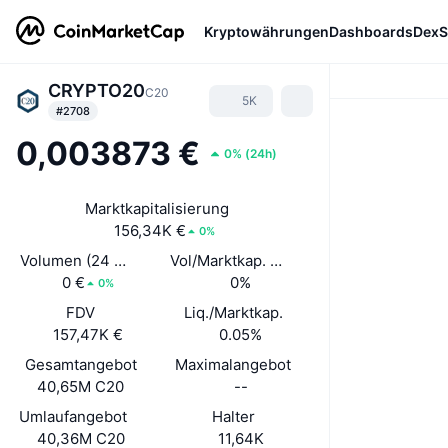
Kryptowährungen
Dashboards
DexS
CRYPTO20
C20
5K
#2708
0,003873 €
0%
(
24h
)
Marktkapitalisierung
156,34K €
0%
Volumen (24 Std.)
Vol/Marktkap. (24 h)
0 €
0%
0%
FDV
Liq./Marktkap.
157,47K €
0.05%
Gesamtangebot
Maximalangebot
40,65M C20
--
Umlaufangebot
Halter
40,36M C20
11,64K