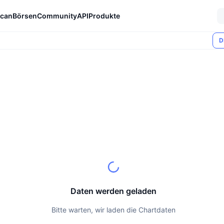
can
Börsen
Community
API
Produkte
D
Daten werden geladen
Bitte warten, wir laden die Chartdaten