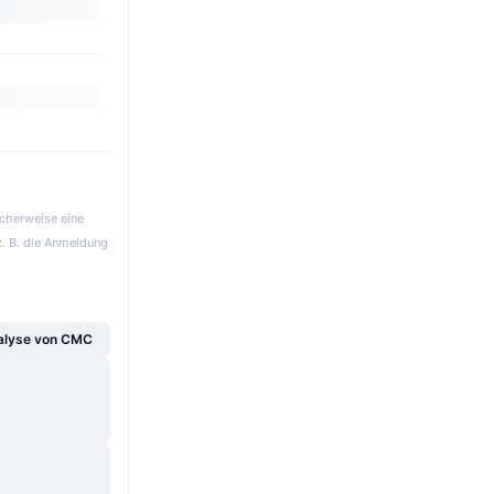
icherweise eine
z. B. die Anmeldung
alyse von CMC