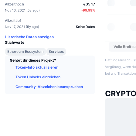
Allzeithoch
€35.17
Nov 16, 2021
(
5y ago
)
-99.99
%
Allzeittief
Nov 17, 2021
(
5y ago
)
Keine Daten
Historische Daten anzeigen
Stichworte
Volle Breite
Ethereum Ecosystem
Services
Gehört dir dieses Projekt?
Haftungsausschluss:
Vergütung, wenn du 
Token-Info aktualisieren
bei und Transaktion
Token Unlocks einreichen
Community-Abzeichen beanspruchen
CRYPTO