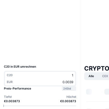
Website
Website
Whitepaper
Soziale Medien
Verträge
0x26e7...12f317
3.4
Bewertung (CertiK)
etherscan.io
Explorer
Wallets
UCID
2444
C20 in EUR umrechnen
CRYPTO
C20
Alle
CEX
EUR
Preis-Performance
24Std
Tiefst
Höchst
€0.003873
€0.003873