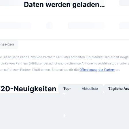
Daten werden geladen…
 anzeigen
 Diese Seite kann Links von Partnern (Affiliate) enthalten. CoinMarketCap erhält mögl
Links von Partnern (Affiliate) besuchst und bestimmte Aktionen durchführst, darunter 
en auf diesen Partner-Plattformen. Bitte schau dir die
Offenlegung der Partner
an.
20-Neuigkeiten
Top-
Aktuellste
Tägliche An