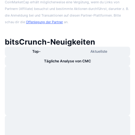
CoinMarketCap erhält möglicherweise eine Vergütung, wenn du Links von
Partnern (Affiliate) besuchst und bestimmte Aktionen durchführst, darunter z. B.
die Anmeldung bei und Transaktionen auf diesen Partner-Plattformen. Bitte
schau dir die
Offenlegung der Partner
an.
bitsCrunch-Neuigkeiten
Top-
Aktuellste
Tägliche Analyse von CMC