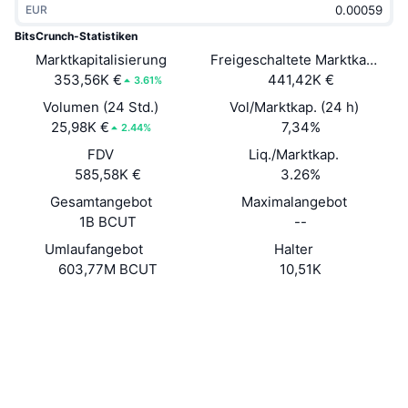
EUR
Im Trend
Krypto-ETFs
Lernen
CMC MCP
BitsCrunch-Statistiken
Marktkapitalisierung
Neu
Freigeschaltete Marktkapitalis
Bitcoin-ETFs
x402
News
353,56K €
441,42K €
3.61%
Krypto
Ethereum-ETFs
Volumen (24 Std.)
Vol/Marktkap. (24 h)
Akademie
25,98K €
7,34%
2.44%
Politik
FDV
Liq./Marktkap.
Technische Analyse
Forschung/Recherche
585,58K €
3.26%
Sport
Gesamtangebot
Maximalangebot
RSI
Videos
1B BCUT
--
Finanzen
MACD
Umlaufangebot
Halter
Wörterbuch
603,77M BCUT
10,51K
Technologie
Website
Whitepaper
Derivate
Kampagnen
Website
NFT
Überblick
Airdrops
Soziale Medien
NFT-Statistiken insgesamt
Liquidationen
Diamant-Prämien
0xBEF2...A0C406