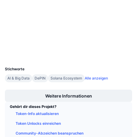
Verträge
Anstehende Verkäufe
Finanzierungsraten
Lernen und verdienen
4.6
Bewertung (CertiK)
Prüfungen
Kalender
etherscan.io
Explorer
ICO-Kalender
Wallets
UCID
Ereigniskalender
28559
Stichworte
AI & Big Data
DePIN
Solana Ecosystem
Alle anzeigen
Boost
Weitere Informationen
Gehört dir dieses Projekt?
Token-Info aktualisieren
Token Unlocks einreichen
Community-Abzeichen beanspruchen