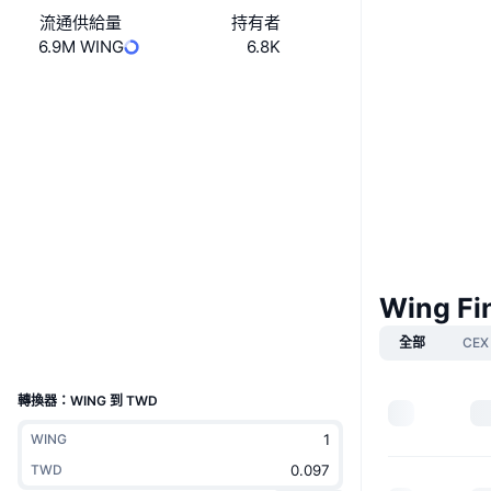
流通供給量
持有者
6.9M WING
6.8K
網站
Website
Whitepaper
社群
0xDb0f...a86A1a
合約地址
3.9
評級 (CertiK)
驗證
etherscan.io
區塊鏈瀏覽器
Wing F
錢包
全部
CEX
UCID
7048
轉換器：WING 到 TWD
WING
TWD