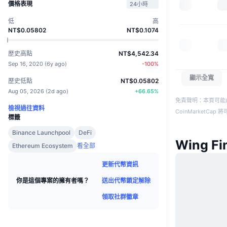
價格表現
24小時
低
高
NT$0.05802
NT$0.1074
歷史高點
NT$4,542.34
Sep 16, 2020
(
6y ago
)
-100
%
顯示全寬
歷史低點
NT$0.05802
Aug 05, 2026
(
2d ago
)
+
66.65
%
免責聲明：本頁可能
檢視過往資料
CoinMarketCa
標籤
Binance Launchpool
DeFi
Wing F
Ethereum Ecosystem
看全部
更新代幣資訊
送出代幣鎖定解除
你是這個專案的擁有者嗎？
領取社群徽章