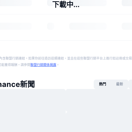
下載中...
內含聯盟行銷連結。如果你前往造訪這類連結，並且在這些聯盟行銷平台上進行如註冊或交易
p 將可能獲得報酬。請參閱
聯盟行銷關係揭露
。
inance新聞
熱門
最新