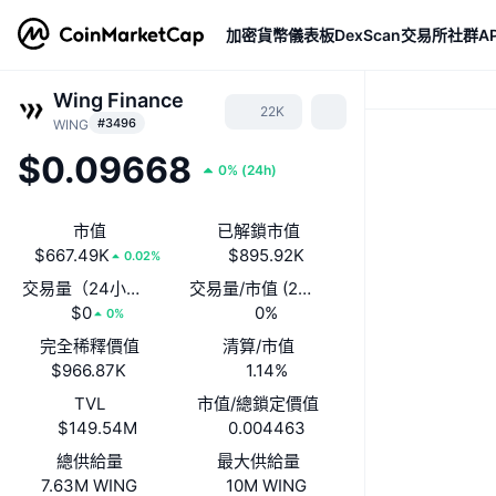
加密貨幣
儀表板
DexScan
交易所
社群
AP
Wing Finance
22K
#3496
WING
$0.09668
0%
(
24h
)
市值
已解鎖市值
$667.49K
$895.92K
0.02%
交易量（24小時）
交易量/市值 (24 小時)
$0
0%
0%
完全稀釋價值
清算/市值
$966.87K
1.14%
TVL
市值/總鎖定價值
$149.54M
0.004463
總供給量
最大供給量
7.63M WING
10M WING