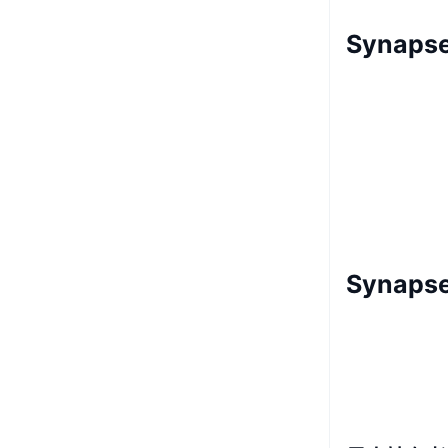
Synaps
Synap