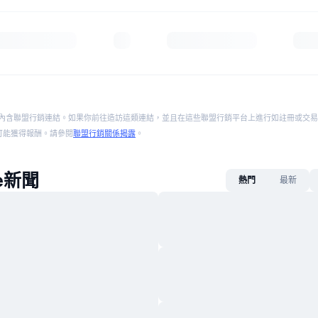
內含聯盟行銷連結。如果你前往造訪這類連結，並且在這些聯盟行銷平台上進行如註冊或交易
p 將可能獲得報酬。請參閱
聯盟行銷關係揭露
。
se新聞
熱門
最新