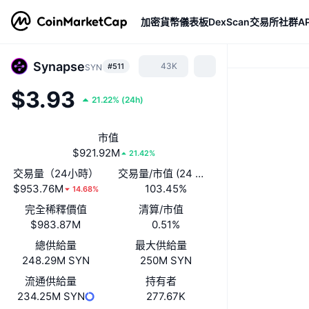
加密貨幣
儀表板
DexScan
交易所
社群
AP
Synapse
43K
#511
SYN
$3.93
21.22%
(
24h
)
市值
$921.92M
21.42%
交易量（24小時）
交易量/市值 (24 小時)
$953.76M
103.45%
14.68%
完全稀釋價值
清算/市值
$983.87M
0.51%
總供給量
最大供給量
248.29M SYN
250M SYN
流通供給量
持有者
234.25M SYN
277.67K