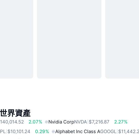
世界資產
140,014.52
2.07%
Nvidia Corp
NVDA
$7,216.87
2.27%
PL
$10,101.24
0.29%
Alphabet Inc Class A
GOOGL
$11,442.