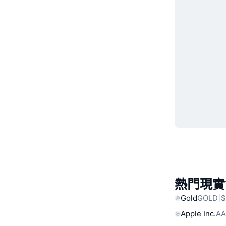
熱門現實
Gold
GOLD
$
Apple Inc.
AA