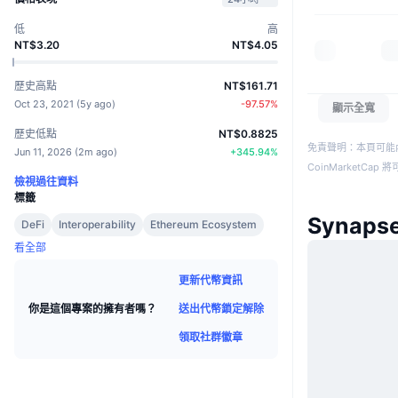
低
高
NT$3.20
NT$4.05
歷史高點
NT$161.71
Oct 23, 2021
(
5y ago
)
-97.57
%
顯示全寬
歷史低點
NT$0.8825
免責聲明：本頁可能
Jun 11, 2026
(
2m ago
)
+
345.94
%
CoinMarketCa
檢視過往資料
標籤
Synap
DeFi
Interoperability
Ethereum Ecosystem
看全部
更新代幣資訊
送出代幣鎖定解除
你是這個專案的擁有者嗎？
領取社群徽章