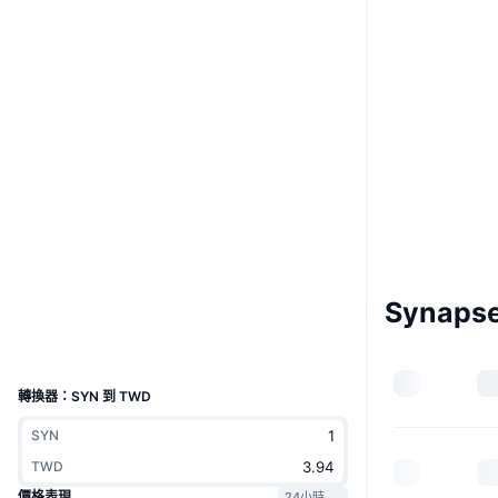
Boost
網站
Website
Whitepaper
社群
0x0f2D...FD9F29
合約地址
4.2
評級 (CertiK)
驗證
etherscan.io
區塊鏈瀏覽器
Synaps
錢包
UCID
12147
轉換器：SYN 到 TWD
SYN
TWD
價格表現
24小時