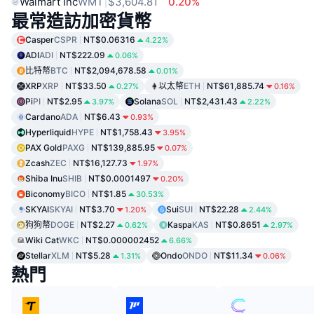
Walmart Inc
WMT
$3,604.81
0.20%
最常造訪加密貨幣
Casper
CSPR
NT$0.06316
4.22%
ADI
ADI
NT$222.09
0.06%
比特幣
BTC
NT$2,094,678.58
0.01%
XRP
XRP
NT$33.50
以太幣
ETH
NT$61,885.74
0.27%
0.16%
Pi
PI
NT$2.95
Solana
SOL
NT$2,431.43
3.97%
2.22%
Cardano
ADA
NT$6.43
0.93%
Hyperliquid
HYPE
NT$1,758.43
3.95%
PAX Gold
PAXG
NT$139,885.95
0.07%
Zcash
ZEC
NT$16,127.73
1.97%
Shiba Inu
SHIB
NT$0.0001497
0.20%
Biconomy
BICO
NT$1.85
30.53%
SKYAI
SKYAI
NT$3.70
Sui
SUI
NT$22.28
1.20%
2.44%
狗狗幣
DOGE
NT$2.27
Kaspa
KAS
NT$0.8651
0.62%
2.97%
Wiki Cat
WKC
NT$0.000002452
6.66%
Stellar
XLM
NT$5.28
Ondo
ONDO
NT$11.34
1.31%
0.06%
熱門