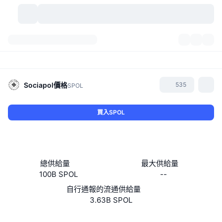
加密貨幣
儀表板
加密貨幣
DexScan
市場
排行
Sociapol
價格
535
SPOL
信號
交易所
類別
New
市場綜覽
買入SPOL
熱門
社群
歷史記錄
現貨市場
集中式交易所
新
動態
API
代幣解鎖
加密貨幣數量
現貨
總供給量
最大供給量
100B SPOL
--
漲幅榜
話題
收益
產品
比特幣金庫
衍生品
API
自行通報的流通供給量
迷因探索工具
3.63B SPOL
直播
實體世界資產
BNB金庫
產品
加密貨幣 API
去中心化交易所
網站
Website
Whitepaper