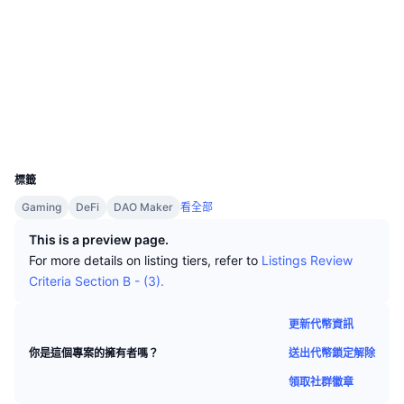
頂級交易者
文章
交易所流入/流出
DEX API
匯率換算
社群
排行榜
現貨
合約地址
0xf897...d395d8
情緒
企業
電子報
指標
熱門
驗證
衍生品
定價
CMC Launch
區塊鏈瀏覽器
bscscan.com
即將推出
恐懼與貪婪指數
錢包
資源
CMC Labs
UCID
近期新增
山寨幣季節指數
29093
標籤
CMC Max
贏家與輸家
市場循環指標
文檔
Gaming
DeFi
DAO Maker
看全部
頭條新聞
最多造訪
比特幣市佔率
This is a preview page.
常見問題解答
For more details on listing tiers, refer to
Listings Review
Telegram 機器人
社群情緒
CoinMarketCap 20 指數
Criteria Section B - (3).
AI 整合
廣告
區塊鏈排行榜
CoinMarketCap 100 指數
更新代幣資訊
CMC代理中心
送出代幣鎖定解除
你是這個專案的擁有者嗎？
預測市場
ETF資金流向
網頁套件
領取社群徽章
技能市場