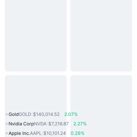
熱門現實世界資產
Gold
GOLD
$140,014.52
2.07%
Nvidia Corp
NVDA
$7,216.87
2.27%
Apple Inc.
AAPL
$10,101.24
0.29%