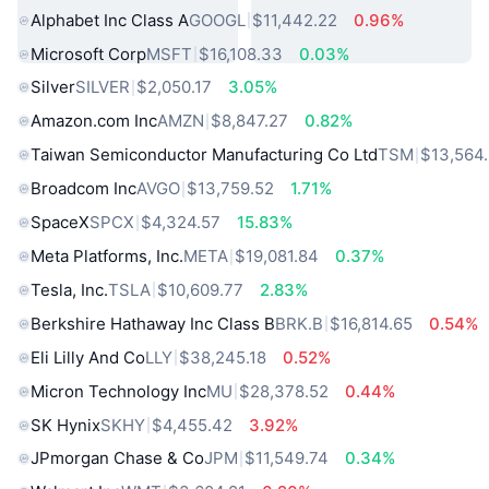
Alphabet Inc Class A
GOOGL
$11,442.22
0.96%
Microsoft Corp
MSFT
$16,108.33
0.03%
Silver
SILVER
$2,050.17
3.05%
Amazon.com Inc
AMZN
$8,847.27
0.82%
Taiwan Semiconductor Manufacturing Co Ltd
TSM
$13,564
Broadcom Inc
AVGO
$13,759.52
1.71%
SpaceX
SPCX
$4,324.57
15.83%
Meta Platforms, Inc.
META
$19,081.84
0.37%
Tesla, Inc.
TSLA
$10,609.77
2.83%
Berkshire Hathaway Inc Class B
BRK.B
$16,814.65
0.54%
Eli Lilly And Co
LLY
$38,245.18
0.52%
Micron Technology Inc
MU
$28,378.52
0.44%
SK Hynix
SKHY
$4,455.42
3.92%
JPmorgan Chase & Co
JPM
$11,549.74
0.34%