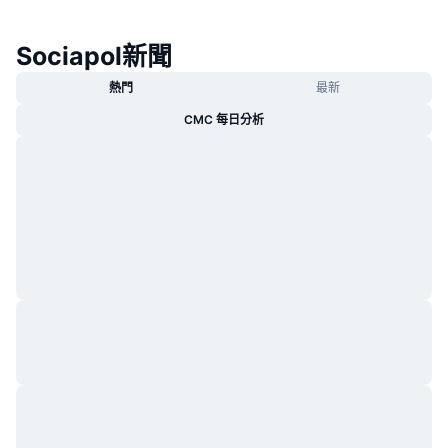
熱門
加密貨幣 ETF
學習
CMC 模型上下文協議
Sociapol新聞
新推出
比特幣 ETF
x402
新聞
熱門
最新
加密
以太幣 ETF
CMC 每日分析
替補
政治
技術分析
研究報告
運動
RSI
影片
金融
MACD
詞彙庫
技術
衍生品
活動
NFT
總覽
空投
NFT 整體統計數字
清算
鑽石獎勵