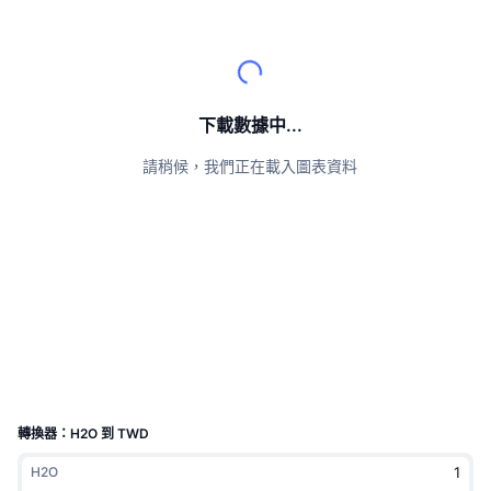
頂級交易者
文章
交易所流入/流出
DEX API
匯率換算
排行榜
現貨
情緒
企業
電子報
指標
熱門
衍生品
定價
CMC Launch
下載數據中...
即將推出
恐懼與貪婪指數
請稍候，我們正在載入圖表資料
資源
CMC Labs
近期新增
山寨幣季節指數
CMC Max
贏家與輸家
市場循環指標
文檔
頭條新聞
最多造訪
比特幣市佔率
常見問題解答
Telegram 機器人
社群情緒
CoinMarketCap 20 指數
AI 整合
廣告
區塊鏈排行榜
CoinMarketCap 100 指數
CMC代理中心
轉換器：H2O 到 TWD
預測市場
ETF資金流向
網頁套件
H2O
技能市場