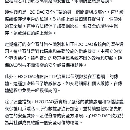
益相關者有助於提高網絡的安全性，幫助防止惡意活動。
硬件錢包是H2O DAO安全框架的另一個關鍵組成部分。這些設
備離線存儲用戶的私鑰，對抗線上威脅如駭客提供了一個額外
的安全層。這種方法確保了加密鑰匙在一個安全的環境中保
存，遠離潛在的線上漏洞。
定期進行的安全審計旨在識別和糾正H2O DAO系統內的潛在漏
洞。這些審計是對代碼庫和基礎設施的徹底檢查，由獨立的安
全專家執行。這些審計的發現指導系統不斷的改進和更新，確
保DAO對抗不斷演變的安全威脅保持韌性。
此外，H2O DAO加密HTTP流量以保護數據在互聯網上的傳
輸。這種加密確保了敏感信息，如交易細節和個人數據，在傳
輸過程中免受未經授權訪問。
除了這些措施，H2O DAO還實施了嚴格的數據處理和存儲協議
來保護用戶隱私。所有數據都進行加密，並持續監控以領先於
潛在的安全威脅。這種分層的安全方法展示了H2O DAO致力於
為其社群成員維護一個安全可信的環境。