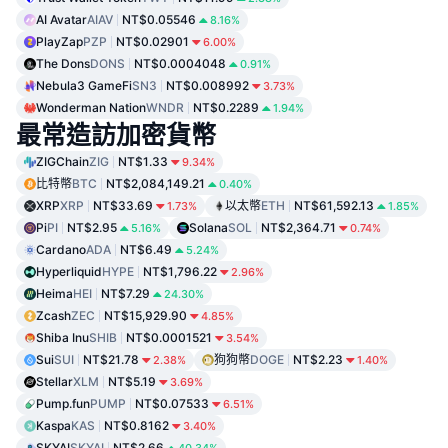
AI Avatar
AIAV
NT$0.05546
8.16%
PlayZap
PZP
NT$0.02901
6.00%
The Dons
DONS
NT$0.0004048
0.91%
Nebula3 GameFi
SN3
NT$0.008992
3.73%
Wonderman Nation
WNDR
NT$0.2289
1.94%
最常造訪加密貨幣
ZIGChain
ZIG
NT$1.33
9.34%
比特幣
BTC
NT$2,084,149.21
0.40%
XRP
XRP
NT$33.69
以太幣
ETH
NT$61,592.13
1.73%
1.85%
Pi
PI
NT$2.95
Solana
SOL
NT$2,364.71
5.16%
0.74%
Cardano
ADA
NT$6.49
5.24%
Hyperliquid
HYPE
NT$1,796.22
2.96%
Heima
HEI
NT$7.29
24.30%
Zcash
ZEC
NT$15,929.90
4.85%
Shiba Inu
SHIB
NT$0.0001521
3.54%
Sui
SUI
NT$21.78
狗狗幣
DOGE
NT$2.23
2.38%
1.40%
Stellar
XLM
NT$5.19
3.69%
Pump.fun
PUMP
NT$0.07533
6.51%
Kaspa
KAS
NT$0.8162
3.40%
SKYAI
SKYAI
NT$2.66
40.34%