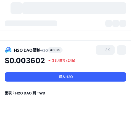
加密貨幣
儀表板
加密貨幣
DexScan
市場
排行
H2O DAO
價格
3K
#6075
H2O
$0.003602
33.49%
(
24h
)
信號
交易所
類別
New
市場綜覽
熱門
社群
歷史記錄
現貨市場
集中式交易所
買入H2O
新
動態
API
代幣解鎖
加密貨幣數量
現貨
圖表：H2O DAO 到 TWD
漲幅榜
話題
收益
產品
比特幣金庫
衍生品
API
迷因探索工具
直播
實體世界資產
BNB金庫
產品
加密貨幣 API
去中心化交易所