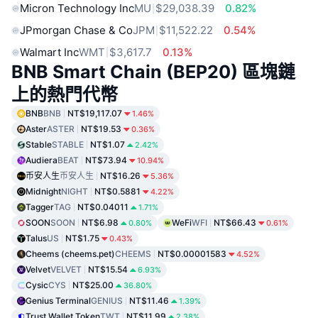
Micron Technology Inc
MU
$29,038.39
0.82%
JPmorgan Chase & Co
JPM
$11,522.22
0.54%
Walmart Inc
WMT
$3,617.7
0.13%
BNB Smart Chain (BEP20) 區塊鏈
上的熱門代幣
BNB
BNB
NT$19,117.07
1.46%
Aster
ASTER
NT$19.53
0.36%
Stable
STABLE
NT$1.07
2.42%
Audiera
BEAT
NT$73.94
10.94%
币安人生
币安人生
NT$16.26
5.36%
Midnight
NIGHT
NT$0.5881
4.22%
Tagger
TAG
NT$0.04011
1.71%
SOON
SOON
NT$6.98
WeFi
WFI
NT$66.43
0.80%
0.61%
Talus
US
NT$1.75
0.43%
Cheems (cheems.pet)
CHEEMS
NT$0.00001583
4.52%
Velvet
VELVET
NT$15.54
6.93%
Cysic
CYS
NT$25.00
36.80%
Genius Terminal
GENIUS
NT$11.46
1.39%
Trust Wallet Token
TWT
NT$11.99
2.38%