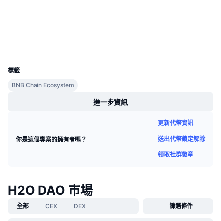
驗證
即將推出的銷售活動
資金費率
學習賺幣
區塊鏈瀏覽器
bscscan.com
錢包
行事曆
UCID
19091
ICO 行事曆
標籤
BNB Chain Ecosystem
活動行事曆
進一步資訊
更新代幣資訊
送出代幣鎖定解除
你是這個專案的擁有者嗎？
領取社群徽章
H2O DAO 市場
全部
CEX
DEX
篩選條件