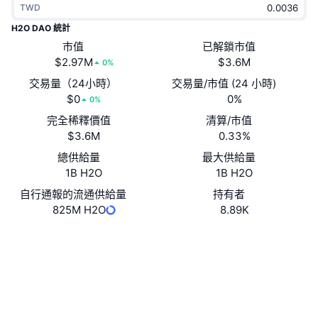
TWD
熱門
加密貨幣 ETF
學習
CMC 模型上下文協議
H2O DAO 統計
新推出
市值
已解鎖市值
比特幣 ETF
x402
新聞
$2.97M
$3.6M
0%
加密
以太幣 ETF
交易量（24小時）
交易量/市值 (24 小時)
替補
$0
0%
0%
政治
完全稀釋價值
清算/市值
技術分析
研究報告
$3.6M
0.33%
運動
總供給量
最大供給量
RSI
影片
1B H2O
1B H2O
金融
MACD
自行通報的流通供給量
持有者
詞彙庫
825M H2O
8.89K
技術
網站
Website
衍生品
活動
NFT
社群
總覽
空投
合約地址
NFT 整體統計數字
0xaf32...e6cd82
清算
3.3
鑽石獎勵
評級 (CertiK)