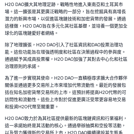
H2O DAO擴大其地理足跡，戰略性地進入東南亞和土耳其市
場。這一擴張是其更廣泛戰略的一部分，旨在挖掘具有高增長
潛力的新興市場，以促進區塊鏈技術和加密貨幣的發展。通過
這樣做，H2O DAO旨在多元化其社區基礎，並培養一個更加全
球化的區塊鏈愛好者網絡。
除了地理擴張，H2O DAO引入了社區資訊和DAO投票治理功
能。這些功能旨在增強透明度和社區在決策過程中的參與度。
通過賦予其成員投票權，H2O DAO加強了其對去中心化和社區
治理原則的承諾。
為了進一步實現其使命，H2O DAO一直積極尋求擴大合作夥伴
關係並通過更多交易所上市來增加代幣流動性。最近的發展包
括在知名加密貨幣交易所的上市，這預計將提高H2O代幣的可
訪問性和流動性。這些上市對於促進更廣泛受眾更容易地交易
和投資H2O代幣至關重要。
H2O DAO致力於為其社區提供最新的區塊鏈資訊和行業福利，
這一承諾始終是其活動的核心。通過舉辦抽獎和空投等活動，
以及努力獲得新的交易所上市，H2O DAO繼續建設其生態系