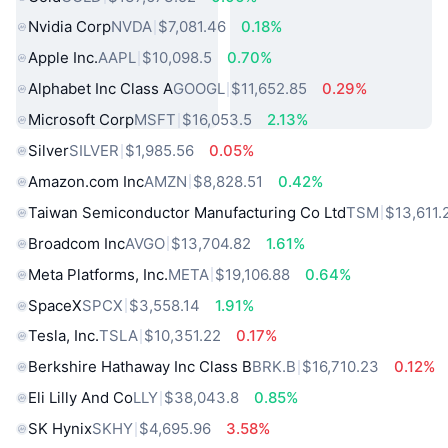
Nvidia Corp
NVDA
$7,081.46
0.18%
Apple Inc.
AAPL
$10,098.5
0.70%
Alphabet Inc Class A
GOOGL
$11,652.85
0.29%
Microsoft Corp
MSFT
$16,053.5
2.13%
Silver
SILVER
$1,985.56
0.05%
Amazon.com Inc
AMZN
$8,828.51
0.42%
Taiwan Semiconductor Manufacturing Co Ltd
TSM
$13,611.
Broadcom Inc
AVGO
$13,704.82
1.61%
Meta Platforms, Inc.
META
$19,106.88
0.64%
SpaceX
SPCX
$3,558.14
1.91%
Tesla, Inc.
TSLA
$10,351.22
0.17%
Berkshire Hathaway Inc Class B
BRK.B
$16,710.23
0.12%
Eli Lilly And Co
LLY
$38,043.8
0.85%
SK Hynix
SKHY
$4,695.96
3.58%