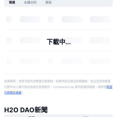
現貨
永續合約
期貨
下載中...
免責聲明：本頁可能內含聯盟行銷連結。如果你前往造訪這類連結，並且在這些聯盟
行銷平台上進行如註冊或交易等動作，CoinMarketCap 將可能獲得報酬。請參閱
聯盟
行銷關係揭露
。
H2O DAO新聞