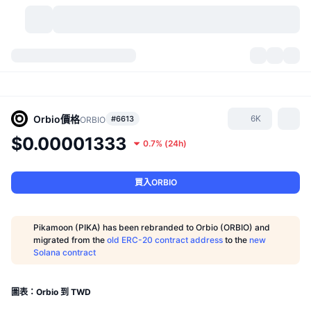
加密貨幣
儀表板
加密貨幣
DexScan
市場
排行
Orbio
價格
6K
#6613
ORBIO
$0.00001333
0.7%
(
24h
)
信號
交易所
類別
New
市場綜覽
熱門
社群
歷史記錄
現貨市場
集中式交易所
買入ORBIO
新
動態
API
代幣解鎖
加密貨幣數量
現貨
Pikamoon (PIKA) has been rebranded to Orbio (ORBIO) and
migrated from the
old ERC-20 contract address
to the
new
漲幅榜
話題
收益
產品
比特幣金庫
衍生品
API
Solana contract
迷因探索工具
直播
實體世界資產
BNB金庫
產品
加密貨幣 API
去中心化交易所
圖表：Orbio 到 TWD