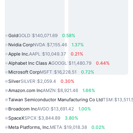
熱門現實世界資產
Gold
GOLD
$140,071.69
0.58%
Nvidia Corp
NVDA
$7,155.46
1.37%
Apple Inc.
AAPL
$10,049.37
0.21%
Alphabet Inc Class A
GOOGL
$11,480.79
0.44%
Microsoft Corp
MSFT
$16,228.51
0.72%
Silver
SILVER
$2,059.4
0.30%
Amazon.com Inc
AMZN
$8,921.46
1.66%
Taiwan Semiconductor Manufacturing Co Ltd
TSM
$13,511.
Broadcom Inc
AVGO
$13,691.42
1.00%
SpaceX
SPCX
$3,844.89
3.80%
Meta Platforms, Inc.
META
$19,018.38
0.02%