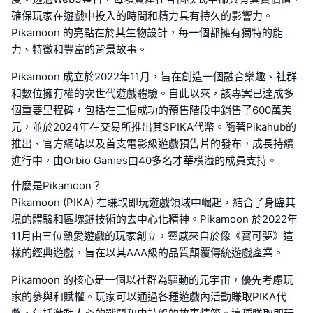
確保玩家在遊戲中投入的時間和精力具有持久的影響力。
Pikamoon 的亮點在於其生物設計，每一個都擁有獨特的能
力、特徵和豐富的背景故事。
Pikamoon 成立於2022年11月，旨在創造一個融合樂趣、社群
和數位擁有權的次世代遊戲體驗。自此以來，該專案已達成多
個重要里程碑，包括在三個成功的預售階段中銷售了600萬美
元，並於2024年在交易所推出其$PIKA代幣。隨著Pikahub的
推出、官方網站以及首支電影級遊戲預告片的發布，成長持續
進行中，由Orbio Games由40多名才華橫溢的成員支持。
什麼是Pikamoon？
Pikamoon (PIKA) 在賺取即玩遊戲領域中崛起，結合了身臨其
境的體驗和區塊鏈技術的去中心化精神。Pikamoon 於2022年
11月由三位熱愛遊戲的玩家創立，靈感來自於像《寶可夢》這
樣的經典遊戲，旨在以其AAA級的品質顛覆傳統遊戲產業。
Pikamoon 的核心是一個以社群為驅動的元宇宙，優先考慮玩
家的參與和賦權。玩家可以通過各種遊戲內活動賺取PIKA代