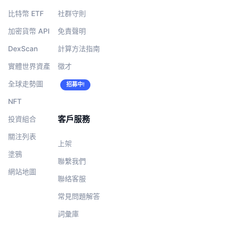
比特幣 ETF
社群守則
加密貨幣 API
免責聲明
DexScan
計算方法指南
實體世界資產
徵才
全球走勢圖
招募中!
NFT
客戶服務
投資組合
關注列表
上架
塗鴉
聯繫我們
網站地圖
聯絡客服
常見問題解答
詞彙庫