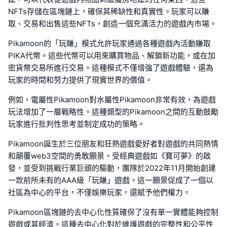
NFTs存儲在區塊鏈上，確保其稀缺性和真實性。玩家可以賺
取、交易和出售這些NFTs，創造一個充滿活力的遊戲內市場。
Pikamoon的「玩賺」模式允許玩家通過各種遊戲內活動賺取
PIKA代幣。這些代幣可以用來購買物品、解鎖新功能，或在加
密貨幣交易所進行交易。這種模式不僅增強了遊戲體驗，還為
玩家的時間和努力提供了現實世界的價值。
例如，電屬性Pikamoon對水屬性Pikamoon非常有效，為遊戲
玩法增加了一層戰略性。這種類型的Pikamoon之間的互動鼓勵
玩家進行批判性思考並制定成功的策略。
Pikamoon誕生於三位朋友和狂熱遊戲愛好者對遊戲的共同熱情
和顛覆web3空間的勇敢願景。受經典遊戲如《寶可夢》的啟
發，並受到挑戰行業巨頭的驅動，團隊於2022年11月開始創建
一款前所未有的AAA級「玩賺」遊戲。這一願景促成了一個以
社區為中心的平台，不僅娛樂玩家，還賦予他們權力。
Pikamoon區塊鏈的去中心化性質確保了沒有單一實體能夠控制
遊戲或其經濟。這種去中心化對於維護遊戲的完整性和公平性