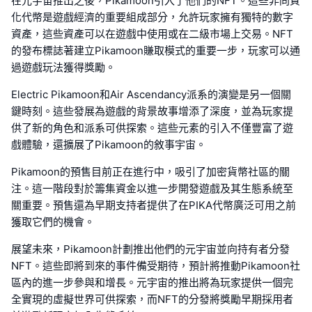
在元宇宙推出之後，Pikamoon引入了他們的NFT。這些非同質
化代幣是遊戲經濟的重要組成部分，允許玩家擁有獨特的數字
資產，這些資產可以在遊戲中使用或在二級市場上交易。NFT
的發布標誌著建立Pikamoon賺取模式的重要一步，玩家可以通
過遊戲玩法獲得獎勵。
Electric Pikamoon和Air Ascendancy派系的演變是另一個關
鍵時刻。這些發展為遊戲的背景故事增添了深度，並為玩家提
供了新的角色和派系可供探索。這些元素的引入不僅豐富了遊
戲體驗，還擴展了Pikamoon的敘事宇宙。
Pikamoon的預售目前正在進行中，吸引了加密貨幣社區的關
注。這一階段對於籌集資金以進一步開發遊戲及其生態系統至
關重要。預售還為早期支持者提供了在PIKA代幣廣泛可用之前
獲取它們的機會。
展望未來，Pikamoon計劃推出他們的元宇宙並向持有者分發
NFT。這些即將到來的事件備受期待，預計將推動Pikamoon社
區內的進一步參與和增長。元宇宙的推出將為玩家提供一個完
全實現的虛擬世界可供探索，而NFT的分發將獎勵早期採用者