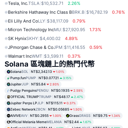
Tesla, Inc.
TSLA
$10,532.71
2.26%
Berkshire Hathaway Inc Class B
BRK.B
$16,782.19
0.76%
Eli Lilly And Co
LLY
$38,117.09
0.79%
Micron Technology Inc
MU
$27,920.95
1.73%
SK Hynix
SKHY
$4,400.02
4.89%
JPmorgan Chase & Co
JPM
$11,416.55
0.59%
Walmart Inc
WMT
$3,599.11
0.37%
Solana 區塊鏈上的熱門代幣
Solana
SOL
NT$2,342.13
1.01%
Pump.fun
PUMP
NT$0.07721
3.15%
Jupiter
JUP
NT$5.84
2.93%
Pudgy Penguins
PENGU
NT$0.1935
2.59%
OFFICIAL TRUMP
TRUMP
NT$48.17
2.47%
Jupiter Perps LP
JLP
NT$115.11
0.37%
Zebec Network
ZBCN
NT$0.05685
1.50%
AIVIVE
AVV
NT$0.2955
Grass
GRASS
NT$9.75
1.00%
1.34%
Official Melania Meme
MELANIA
NT$2.44
1.67%