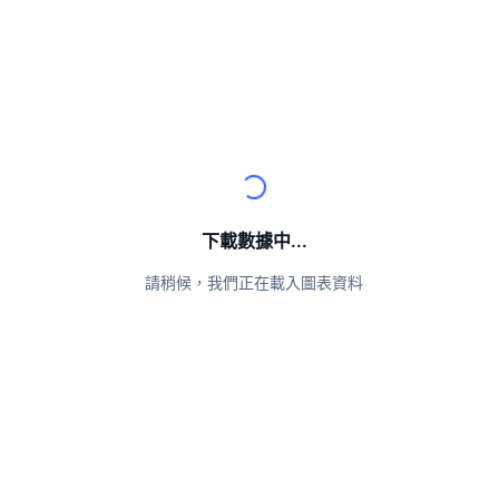
頂級交易者
文章
交易所流入/流出
DEX API
匯率換算
排行榜
現貨
情緒
企業
電子報
指標
熱門
衍生品
定價
CMC Launch
即將推出
恐懼與貪婪指數
資源
CMC Labs
近期新增
山寨幣季節指數
CMC Max
贏家與輸家
市場循環指標
下載數據中...
文檔
頭條新聞
請稍候，我們正在載入圖表資料
最多造訪
比特幣市佔率
常見問題解答
Telegram 機器人
社群情緒
CoinMarketCap 20 指數
AI 整合
廣告
區塊鏈排行榜
CoinMarketCap 100 指數
CMC代理中心
預測市場
ETF資金流向
網頁套件
技能市場