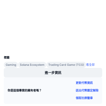
即將推出的銷售活動
社群
資金費率
學習賺幣
合約地址
A18GrB...b4u22i
驗證
行事曆
區塊鏈瀏覽器
solscan.io
ICO 行事曆
錢包
活動行事曆
UCID
30230
標籤
Gaming
Solana Ecosystem
Trading Card Game (TCG)
看全部
進一步資訊
更新代幣資訊
送出代幣鎖定解除
你是這個專案的擁有者嗎？
領取社群徽章