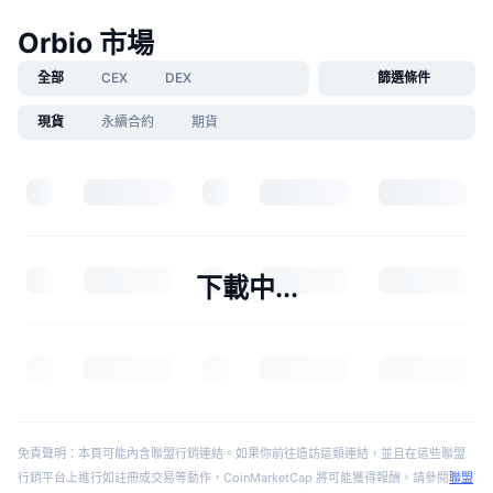
Orbio 市場
全部
CEX
DEX
篩選條件
現貨
永續合約
期貨
下載中...
免責聲明：本頁可能內含聯盟行銷連結。如果你前往造訪這類連結，並且在這些聯盟
行銷平台上進行如註冊或交易等動作，CoinMarketCap 將可能獲得報酬。請參閱
聯盟