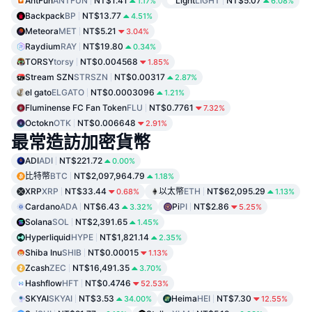
AntFun
ANTFUN
NT$1.41
Light
LIGHT
NT$5.07
1.17%
6.08%
Backpack
BP
NT$13.77
4.51%
Meteora
MET
NT$5.21
3.04%
Raydium
RAY
NT$19.80
0.34%
TORSY
torsy
NT$0.004568
1.85%
Stream SZN
STRSZN
NT$0.00317
2.87%
el gato
ELGATO
NT$0.0003096
1.21%
Fluminense FC Fan Token
FLU
NT$0.7761
7.32%
Octokn
OTK
NT$0.006648
2.91%
最常造訪加密貨幣
ADI
ADI
NT$221.72
0.00%
比特幣
BTC
NT$2,097,964.79
1.18%
XRP
XRP
NT$33.44
以太幣
ETH
NT$62,095.29
0.68%
1.13%
Cardano
ADA
NT$6.43
Pi
PI
NT$2.86
3.32%
5.25%
Solana
SOL
NT$2,391.65
1.45%
Hyperliquid
HYPE
NT$1,821.14
2.35%
Shiba Inu
SHIB
NT$0.00015
1.13%
Zcash
ZEC
NT$16,491.35
3.70%
Hashflow
HFT
NT$0.4746
52.53%
SKYAI
SKYAI
NT$3.53
Heima
HEI
NT$7.30
34.00%
12.55%