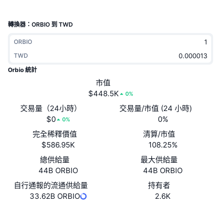
熱門
加密貨幣 ETF
學習
CMC 模型上下文協議
轉換器：ORBIO 到 TWD
新推出
比特幣 ETF
x402
新聞
ORBIO
加密
TWD
以太幣 ETF
替補
Orbio 統計
政治
市值
技術分析
研究報告
$448.5K
0%
運動
交易量（24小時）
交易量/市值 (24 小時)
RSI
影片
$0
0%
0%
金融
完全稀釋價值
清算/市值
MACD
詞彙庫
$586.95K
108.25%
技術
總供給量
最大供給量
衍生品
活動
44B ORBIO
44B ORBIO
NFT
自行通報的流通供給量
持有者
總覽
空投
33.62B ORBIO
2.6K
NFT 整體統計數字
清算
鑽石獎勵
網站
Website
Whitepaper