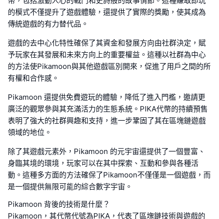
幣，包括激動人心的戰鬥和史詩般的故事情節。這種賺取即玩
的模式不僅提升了遊戲體驗，還提供了實際的獎勵，使其成為
傳統遊戲的有力替代品。
遊戲的去中心化特性確保了其資金和發展方向由社群決定，賦
予玩家在其發展和未來方向上的重要權益。這種以社群為中心
的方法使Pikamoon與其他遊戲區別開來，促進了用戶之間的所
有權和合作感。
Pikamoon 還提供免費遊玩的體驗，降低了進入門檻，邀請更
廣泛的觀眾參與其充滿活力的生態系統。PIKA代幣的持續預售
表明了強大的社群興趣和支持，進一步鞏固了其在區塊鏈遊戲
領域的地位。
除了其遊戲元素外，Pikamoon 的元宇宙還提供了一個豐富、
身臨其境的環境，玩家可以在其中探索、互動和參與各種活
動。這種多方面的方法確保了Pikamoon不僅僅是一個遊戲，而
是一個提供無限可能的綜合數字宇宙。
Pikamoon 背後的技術是什麼？
Pikamoon，其代幣代號為PIKA，代表了區塊鏈技術與遊戲的