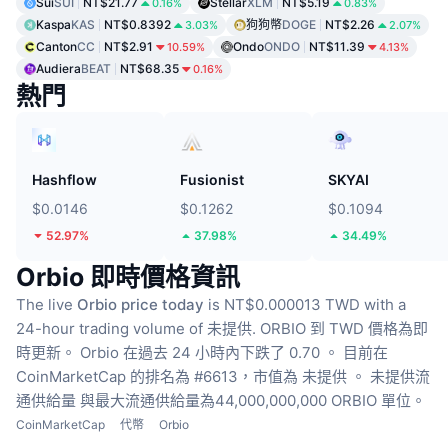
Sui
SUI
NT$21.77
Stellar
XLM
NT$5.19
0.16%
0.83%
Kaspa
KAS
NT$0.8392
狗狗幣
DOGE
NT$2.26
3.03%
2.07%
Canton
CC
NT$2.91
Ondo
ONDO
NT$11.39
10.59%
4.13%
Audiera
BEAT
NT$68.35
0.16%
熱門
Hashflow
Fusionist
SKYAI
$0.0146
$0.1262
$0.1094
52.97%
37.98%
34.49%
Orbio 即時價格資訊
The live
Orbio price today
is NT$0.000013 TWD with a
24-hour trading volume of 未提供.
ORBIO 到 TWD 價格為即
時更新。
Orbio 在過去 24 小時內下跌了 0.70 。
目前在
CoinMarketCap 的排名為 #6613，市值為 未提供 。
未提供流
通供給量
與最大流通供給量為44,000,000,000 ORBIO 單位。
CoinMarketCap
代幣
Orbio