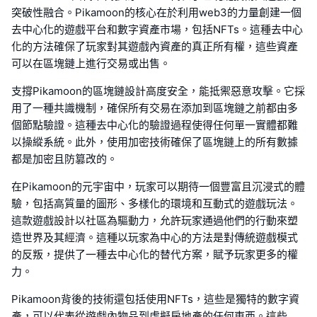
突破性融合。Pikamoon的核心在於利用web3的力量創建一個
去中心化的遊戲平台和數字資產市場，包括NFTs。這種去中心
化的方法確保了玩家對其遊戲內資產的真正所有權，這些資產
可以在區塊鏈上進行交易或出售。
支撐Pikamoon的區塊鏈設計高度安全，能抵禦惡意攻擊。它採
用了一種共識機制，確保所有交易在添加到區塊鏈之前都由多
個節點驗證。這種去中心化的驗證過程使得任何單一實體都難
以操縱系統。此外，使用加密技術確保了區塊鏈上的所有數據
都是加密且防篡改的。
在Pikamoon的元宇宙中，玩家可以期待一個豐富且沉浸式的體
驗，包括高質量的圖形、多樣化的環境和互動式的遊戲玩法。
這款遊戲設計以社區為驅動力，允許玩家通過他們的行動來塑
造世界及其經濟。這種以玩家為中心的方法是對傳統遊戲模式
的反叛，提供了一種去中心化的替代方案，賦予玩家更多的權
力。
Pikamoon背後的技術還包括使用NFTs，這些是獨特的數字資
產，可以代表從遊戲內物品到虛擬房地產的任何東西。這些