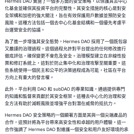
Hermes DAO 實施了一個多方面的安全策略，以保護其去中心
化基金並確保其投資平台的完整性。其安全措施的核心是對安
全架構和加密的強大關注，旨在有效保護用戶數據並預防安全
風險。這種方法包括一個去中心化基金結構和一個優先考慮平
台運營安全的協議。
為了進一步增強其安全態勢，Hermes DAO 採用了一個既包容
又嚴謹的治理過程。這個過程允許對平台提出的任何修改進行
徹底評估，確保變更不會危及安全。治理模型建立在非線性投
票和修訂系統上，這對於防止集中化和治理攻擊至關重要。這
些系統使得一個民主和公平的決策過程成為可能，社區在平台
方向上有重大的發言權。
此外，平台利用 DAO 和 subDAO 的專業知識，通過提供專門
的知識和監督來貢獻於其安全框架。這種去中心化的治理和安
全方法有助於減輕風險並增強平台對潛在威脅的抵抗力。
Hermes DAO 安全策略的一個顯著方面是其與一個尖端產品的
合作，這預計將為平台帶來高安全性和卓越的用戶體驗。這一
合作強調了 Hermes DAO 對維護一個安全和用戶友好環境的承