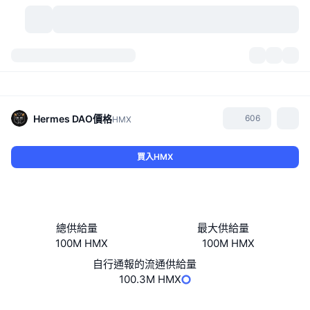
加密貨幣
儀表板
加密貨幣
DexScan
市場
排行
Hermes DAO
價格
606
HMX
信號
交易所
類別
New
市場綜覽
買入HMX
熱門
社群
歷史記錄
現貨市場
集中式交易所
新
動態
API
代幣解鎖
加密貨幣數量
現貨
總供給量
最大供給量
100M HMX
100M HMX
漲幅榜
話題
收益
產品
比特幣金庫
衍生品
API
自行通報的流通供給量
迷因探索工具
100.3M HMX
直播
實體世界資產
BNB金庫
產品
加密貨幣 API
去中心化交易所
網站
Website