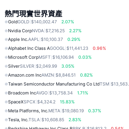
熱門現實世界資產
Gold
GOLD
$140,002.47
2.07%
Nvidia Corp
NVDA
$7,216.25
2.27%
Apple Inc.
AAPL
$10,100.37
0.29%
Alphabet Inc Class A
GOOGL
$11,441.23
0.96%
Microsoft Corp
MSFT
$16,106.94
0.03%
Silver
SILVER
$2,049.99
3.05%
Amazon.com Inc
AMZN
$8,846.51
0.82%
Taiwan Semiconductor Manufacturing Co Ltd
TSM
$13,563
Broadcom Inc
AVGO
$13,758.34
1.71%
SpaceX
SPCX
$4,324.2
15.83%
Meta Platforms, Inc.
META
$19,080.19
0.37%
Tesla, Inc.
TSLA
$10,608.85
2.83%
Berkshire Hathaway Inc Class B
BRK.B
$16,813.2
0.54%