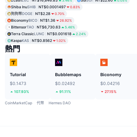
Zcash
ZEC
NT$16,846.83
Sui
SUI
NT$22.60
3.46%
0.05%
Shiba Inu
SHIB
NT$0.0001497
0.83%
狗狗幣
DOGE
NT$2.28
0.70%
Biconomy
BICO
NT$1.36
26.92%
Bittensor
TAO
NT$6,730.63
5.46%
Terra Classic
LUNC
NT$0.001618
2.24%
Kaspa
KAS
NT$0.8562
1.02%
熱門
Tutorial
Bubblemaps
Biconomy
$0.1473
$0.02492
$0.04216
107.93%
91.11%
27.15%
CoinMarketCap
代幣
Hermes DAO