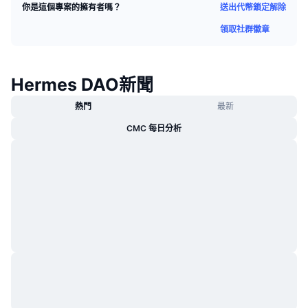
送出代幣鎖定解除
你是這個專案的擁有者嗎？
熱門
加密貨幣 ETF
學習
CMC 模型上下文協議
領取社群徽章
新推出
比特幣 ETF
x402
新聞
加密
以太幣 ETF
Hermes DAO新聞
替補
熱門
最新
政治
技術分析
研究報告
CMC 每日分析
運動
RSI
影片
金融
MACD
詞彙庫
技術
衍生品
活動
NFT
總覽
空投
NFT 整體統計數字
清算
鑽石獎勵