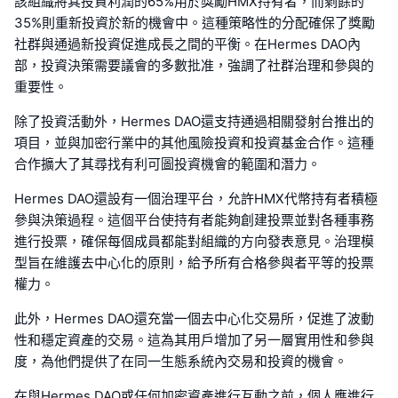
該組織將其投資利潤的65%用於獎勵HMX持有者，而剩餘的
35%則重新投資於新的機會中。這種策略性的分配確保了獎勵
社群與通過新投資促進成長之間的平衡。在Hermes DAO內
部，投資決策需要議會的多數批准，強調了社群治理和參與的
重要性。
除了投資活動外，Hermes DAO還支持通過相關發射台推出的
項目，並與加密行業中的其他風險投資和投資基金合作。這種
合作擴大了其尋找有利可圖投資機會的範圍和潛力。
Hermes DAO還設有一個治理平台，允許HMX代幣持有者積極
參與決策過程。這個平台使持有者能夠創建投票並對各種事務
進行投票，確保每個成員都能對組織的方向發表意見。治理模
型旨在維護去中心化的原則，給予所有合格參與者平等的投票
權力。
此外，Hermes DAO還充當一個去中心化交易所，促進了波動
性和穩定資產的交易。這為其用戶增加了另一層實用性和參與
度，為他們提供了在同一生態系統內交易和投資的機會。
在與Hermes DAO或任何加密資產進行互動之前，個人應進行