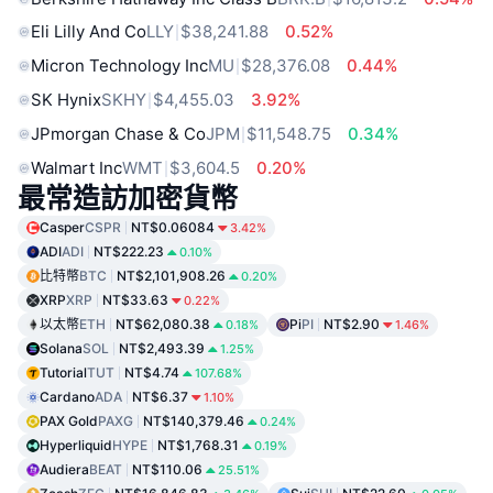
Eli Lilly And Co
LLY
$38,241.88
0.52%
Micron Technology Inc
MU
$28,376.08
0.44%
SK Hynix
SKHY
$4,455.03
3.92%
JPmorgan Chase & Co
JPM
$11,548.75
0.34%
Walmart Inc
WMT
$3,604.5
0.20%
最常造訪加密貨幣
Casper
CSPR
NT$0.06084
3.42%
ADI
ADI
NT$222.23
0.10%
比特幣
BTC
NT$2,101,908.26
0.20%
XRP
XRP
NT$33.63
0.22%
以太幣
ETH
NT$62,080.38
Pi
PI
NT$2.90
0.18%
1.46%
Solana
SOL
NT$2,493.39
1.25%
Tutorial
TUT
NT$4.74
107.68%
Cardano
ADA
NT$6.37
1.10%
PAX Gold
PAXG
NT$140,379.46
0.24%
Hyperliquid
HYPE
NT$1,768.31
0.19%
Audiera
BEAT
NT$110.06
25.51%