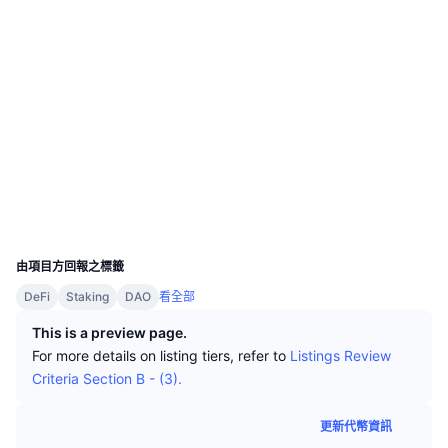
頂級交易者
文章
交易所流入/流出
DEX API
匯率換算
排行榜
現貨
社群
情緒
企業
電子報
指標
熱門
衍生品
0xb012...123a88
合約地址
定價
CMC Launch
即將推出
恐懼與貪婪指數
3.2
評級 (CertiK)
etherscan.io
資源
CMC Labs
近期新增
山寨幣季節指數
區塊鏈瀏覽器
CMC Max
錢包
贏家與輸家
市場循環指標
文檔
UCID
23747
頭條新聞
最多造訪
比特幣市佔率
由項目方回報之標籤
常見問題解答
DeFi
Staking
DAO
看全部
Telegram 機器人
社群情緒
CoinMarketCap 20 指數
This is a preview page.
AI 整合
廣告
區塊鏈排行榜
For more details on listing tiers, refer to
Listings Review
CoinMarketCap 100 指數
Criteria Section B - (3).
CMC代理中心
預測市場
ETF資金流向
網頁套件
更新代幣資訊
技能市場