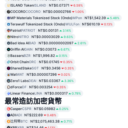
ISLAND Token
ISLAND
NT$0.07371
6.59%
COCORO
COCORO
NT$0.00002766
1.00%
MP Materials Tokenized Stock (Ondo)
MPon
NT$1,542.39
5.48%
Terawulf Tokenized Stock (Ondo)
WULFon
NT$610.19
0.13%
Patriot
PATRIOT
NT$0.00131
3.14%
Nitro
NITRO
NT$0.00003029
9.63%
Bad Idea AI
BAD
NT$0.00000002097
2.61%
Griffin AI
GAIN
NT$0.03073
6.67%
Bazaars
BZR
NT$1,996.82
0.15%
Orbit Chain
ORC
NT$0.01745
0.35%
SharedStake
SGT
NT$0.3456
0.35%
Wat
WAT
NT$0.000007296
0.02%
Zero1 Labs
DEAI
NT$0.03367
3.36%
dForce
DF
NT$0.003254
0.35%
Linear Finance
LINA
NT$0.000317
0.79%
最常造訪加密貨幣
Casper
CSPR
NT$0.05982
0.25%
ADI
ADI
NT$222.69
0.48%
比特幣
BTC
NT$2,075,463.38
0.71%
XRP
XRP
NT$34.46
1.13%