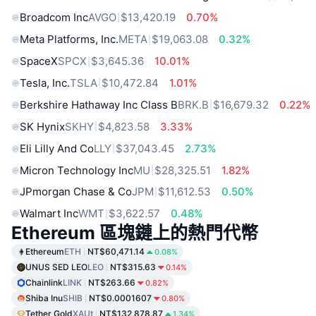
Broadcom Inc
AVGO
$13,420.19
0.70%
Meta Platforms, Inc.
META
$19,063.08
0.32%
SpaceX
SPCX
$3,645.36
10.01%
Tesla, Inc.
TSLA
$10,472.84
1.01%
Berkshire Hathaway Inc Class B
BRK.B
$16,679.32
0.22%
SK Hynix
SKHY
$4,823.58
3.33%
Eli Lilly And Co
LLY
$37,043.45
2.73%
Micron Technology Inc
MU
$28,325.51
1.82%
JPmorgan Chase & Co
JPM
$11,612.53
0.50%
Walmart Inc
WMT
$3,622.57
0.48%
Ethereum 區塊鏈上的熱門代幣
Ethereum
ETH
NT$60,471.14
0.08%
UNUS SED LEO
LEO
NT$315.63
0.14%
Chainlink
LINK
NT$263.66
0.82%
Shiba Inu
SHIB
NT$0.0001607
0.80%
Tether Gold
XAUt
NT$132,878.87
1.34%