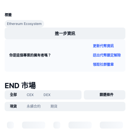
UCID
即將推出的銷售活動
36969
資金費率
學習賺幣
標籤
Ethereum Ecosystem
行事曆
進一步資訊
ICO 行事曆
更新代幣資訊
活動行事曆
送出代幣鎖定解除
你是這個專案的擁有者嗎？
領取社群徽章
END 市場
全部
CEX
DEX
篩選條件
現貨
永續合約
期貨