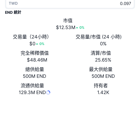
TWD
熱門
加密貨幣 ETF
學習
CMC 模型上下文協議
END 統計
新推出
市值
比特幣 ETF
x402
新聞
$12.53M
0%
加密
以太幣 ETF
交易量（24小時）
交易量/市值 (24 小時)
替補
$0
0%
0%
政治
完全稀釋價值
清算/市值
技術分析
研究報告
$48.46M
25.65%
運動
總供給量
最大供給量
RSI
影片
500M END
500M END
金融
MACD
流通供給量
持有者
詞彙庫
129.3M END
1.42K
技術
網站
Whitepaper
衍生品
活動
社群
NFT
總覽
空投
合約地址
0x2BbD...45F71c
區塊鏈瀏覽器
etherscan.io
NFT 整體統計數字
清算
鑽石獎勵
錢包