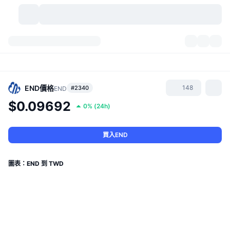
加密貨幣
儀表板
加密貨幣
DexScan
市場
排行
END
價格
148
#2340
END
$0.09692
0%
(
24h
)
信號
交易所
類別
New
市場綜覽
熱門
社群
歷史記錄
現貨市場
集中式交易所
買入END
新
動態
API
代幣解鎖
加密貨幣數量
現貨
圖表：END 到 TWD
漲幅榜
話題
收益
產品
比特幣金庫
衍生品
API
迷因探索工具
直播
實體世界資產
BNB金庫
產品
加密貨幣 API
去中心化交易所