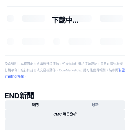
下載中...
免責聲明：本頁可能內含聯盟行銷連結。如果你前往造訪這類連結，並且在這些聯盟
行銷平台上進行如註冊或交易等動作，CoinMarketCap 將可能獲得報酬。請參閱
聯盟
行銷關係揭露
。
END新聞
熱門
最新
CMC 每日分析