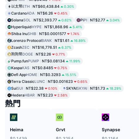
以太幣
ETH
NT$60,438.84
0.30%
Cardano
ADA
NT$6.26
0.45%
Solana
SOL
NT$2,393.77
Pi
PI
NT$2.77
0.62%
3.04%
Hyperliquid
HYPE
NT$1,868.96
5.41%
Shiba Inu
SHIB
NT$0.0001577
1.74%
Lorenzo Protocol
BANK
NT$1.61
16.89%
Zcash
ZEC
NT$16,776.51
6.37%
狗狗幣
DOGE
NT$2.26
0.77%
Pump.fun
PUMP
NT$0.08134
11.99%
Kaspa
KAS
NT$0.8485
0.75%
Defi App
HOME
NT$0.3293
15.51%
Terra Classic
LUNC
NT$0.001623
0.65%
Sui
SUI
NT$22.38
SKYAI
SKYAI
NT$1.73
0.10%
18.29%
Hedera
HBAR
NT$2.23
2.58%
熱門
Heima
Grvt
Synapse
$0.1439
$0.3254
$0.1164