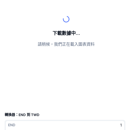
頂級交易者
文章
交易所流入/流出
DEX API
匯率換算
排行榜
現貨
情緒
企業
電子報
指標
熱門
衍生品
定價
CMC Launch
下載數據中...
即將推出
恐懼與貪婪指數
請稍候，我們正在載入圖表資料
資源
CMC Labs
近期新增
山寨幣季節指數
CMC Max
贏家與輸家
市場循環指標
文檔
頭條新聞
最多造訪
比特幣市佔率
常見問題解答
Telegram 機器人
社群情緒
CoinMarketCap 20 指數
AI 整合
廣告
區塊鏈排行榜
CoinMarketCap 100 指數
CMC代理中心
轉換器：END 到 TWD
預測市場
ETF資金流向
網頁套件
END
技能市場