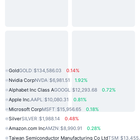
熱門現實世界資產
Gold
GOLD
$134,586.03
0.14%
Nvidia Corp
NVDA
$6,981.51
1.92%
Alphabet Inc Class A
GOOGL
$12,293.68
0.72%
Apple Inc.
AAPL
$10,080.31
0.81%
Microsoft Corp
MSFT
$15,956.65
0.18%
Silver
SILVER
$1,988.14
0.48%
Amazon.com Inc
AMZN
$8,990.91
0.28%
Taiwan Semiconductor Manufacturing Co Ltd
TSM
$13,455